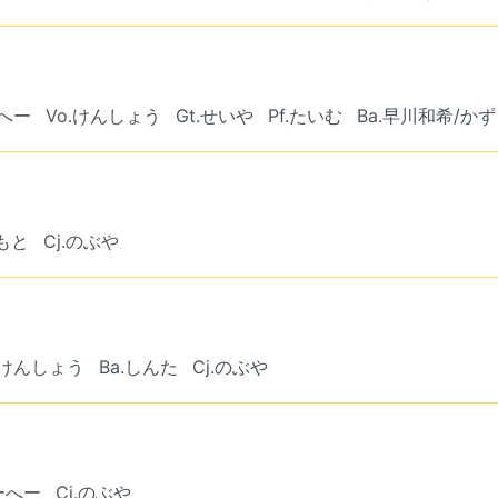
ーへー
Vo.けんしょう
Gt.せいや
Pf.たいむ
Ba.早川和希/か
まもと
Cj.のぶや
f.けんしょう
Ba.しんた
Cj.のぶや
こーへー
Cj.のぶや