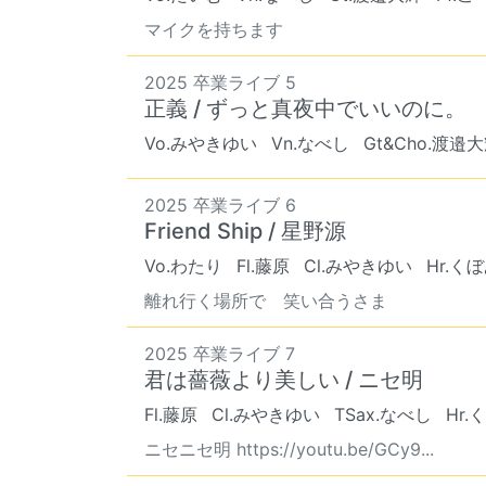
マイクを持ちます
2025 卒業ライブ 5
正義 / ずっと真夜中でいいのに。
Vo.みやきゆい
Vn.なべし
Gt&Cho.渡邉
2025 卒業ライブ 6
Friend Ship / 星野源
Vo.わたり
Fl.藤原
Cl.みやきゆい
Hr.く
離れ行く場所で 笑い合うさま
2025 卒業ライブ 7
君は薔薇より美しい / ニセ明
Fl.藤原
Cl.みやきゆい
TSax.なべし
Hr
ニセニセ明 https://youtu.be/GCy9...