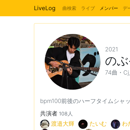
LiveLog
曲検索
ライブ
メンバー
デ
2021
のぶ
74曲・Cj,
bpm100前後のハーフタイムシャ
共演者
108人
渡邉大輝
たいむ
わ