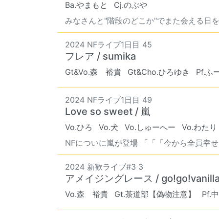
Ba.やまもと
Cj.のぶや
みなさんと"階段のどこか"でまた会える日を楽
2024 NFライブ1日目 45
フレア / sumika
Gt&Vo.森 裕貴
Gt&Cho.ひろゆき
Pf.ふ
2024 NFライブ1日目 49
Love so sweet / 嵐
Vo.ひろ
Vo.犬
Vo.しゅーへー
Vo.わたり
NFについに嵐が登場 「「「今から全員幸せに
2024 新歓ライブ#3 3
アメイジングレース / go!go!vanill
Vo.森 裕貴
Gt.茶道部【偽物注意】
Pf