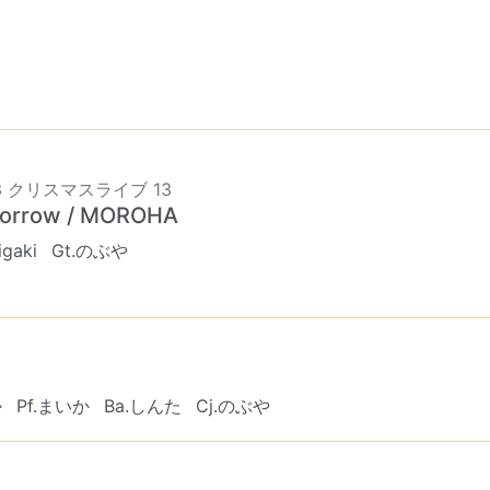
3 クリスマスライブ 13
orrow / MOROHA
igaki
Gt.のぶや
か
Pf.まいか
Ba.しんた
Cj.のぶや