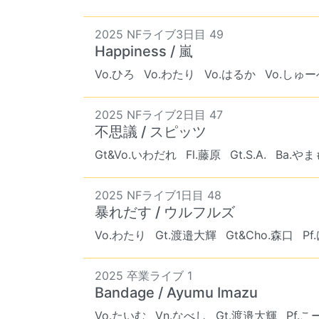
2025 NFライブ3日目 49
Happiness / 嵐
Vo.ひろ
Vo.わたり
Vo.はるか
Vo.しゅ
2025 NFライブ2日目 47
不思議 / スピッツ
Gt&Vo.いわだれ
Fl.藤原
Gt.S.A.
Ba.や
2025 NFライブ1日目 48
暴れだす / ウルフルズ
Vo.わたり
Gt.渡邉大輝
Gt&Cho.森口
P
2025 卒業ライブ 1
Bandage / Ayumu Imazu
Vo.たいむ
Vn.なべし
Gt.渡邉大輝
Pf.