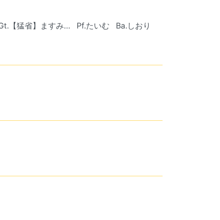
Gt.【猛省】ますみ…
Pf.たいむ
Ba.しおり