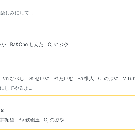
しみにして...
ーか
Ba&Cho.しんた
Cj.のぶや
Vn.なべし
Gt.せいや
Pf.たいむ
Ba.惟人
Cj.のぶや
MJ.
してやるよ...
as
.中井拓望
Ba.鉄砲玉
Cj.のぶや