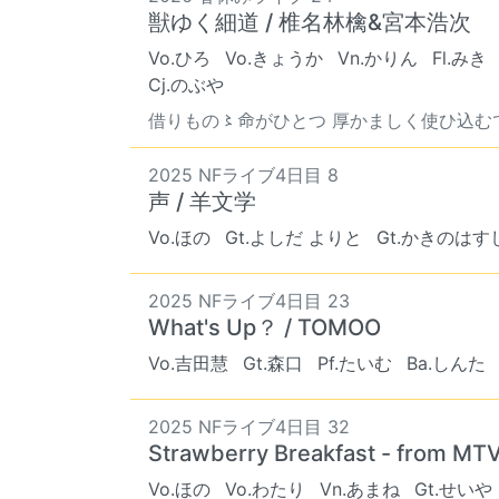
獣ゆく細道 / 椎名林檎&宮本浩次
Vo.ひろ
Vo.きょうか
Vn.かりん
Fl.みき
Cj.のぶや
借りもの〻命がひとつ 厚かましく使ひ込むで返
2025 NFライブ4日目 8
声 / 羊文学
Vo.ほの
Gt.よしだ よりと
Gt.かきのはす
2025 NFライブ4日目 23
What's Up？ / TOMOO
Vo.吉田慧
Gt.森口
Pf.たいむ
Ba.しんた
2025 NFライブ4日目 32
Strawberry Breakfast - from MT
Vo.ほの
Vo.わたり
Vn.あまね
Gt.せいや