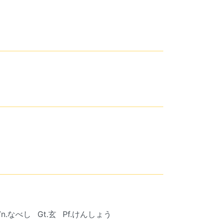
Vn.なべし
Gt.玄
Pf.けんしょう