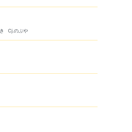
ずき
Cj.のぶや