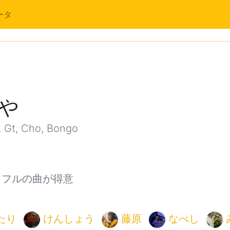
ータ
や
 Gt, Cho, Bongo
ッフルの曲が得意
たり
けんしょう
藤原
なべし