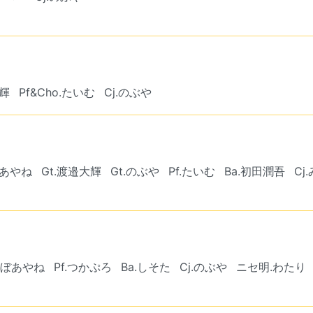
大輝
Pf&Cho.たいむ
Cj.のぶや
ぼあやね
Gt.渡邉大輝
Gt.のぶや
Pf.たいむ
Ba.初田潤吾
Cj
.くぼあやね
Pf.つかぷろ
Ba.しそた
Cj.のぶや
ニセ明.わたり