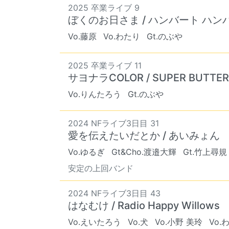
2025 卒業ライブ 9
ぼくのお日さま / ハンバート ハン
Vo.藤原
Vo.わたり
Gt.のぶや
2025 卒業ライブ 11
サヨナラCOLOR / SUPER BUTTER
Vo.りんたろう
Gt.のぶや
2024 NFライブ3日目 31
愛を伝えたいだとか / あいみょん
Vo.ゆるぎ
Gt&Cho.渡邉大輝
Gt.竹上尋規
安定の上回バンド
2024 NFライブ3日目 43
はなむけ / Radio Happy Willows
Vo.えいたろう
Vo.犬
Vo.小野 美玲
Vo.