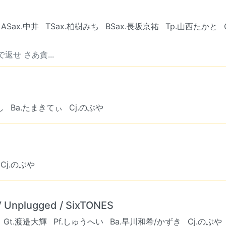
ASax.中井
TSax.柏樹みち
BSax.長坂京祐
Tp.山西たかと
せ さあ貪...
し
Ba.たまきてぃ
Cj.のぶや
Cj.のぶや
V Unplugged / SixTONES
Gt.渡邉大輝
Pf.しゅうへい
Ba.早川和希/かずき
Cj.のぶや