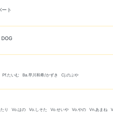
バート
 DOG
Pf.たいむ
Ba.早川和希/かずき
Cj.のぶや
わたり
Vo.はの
Vo.しそた
Vo.せいや
Vo.やの
Vn.あまね