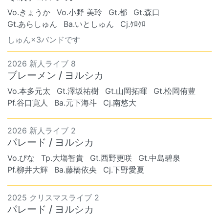
Vo.きょうか
Vo.小野 美玲
Gt.都
Gt.森口
Gt.あらしゅん
Ba.いとしゅん
Cj.ｹﾛｹﾛ
しゅん×3バンドです
2026 新人ライブ 8
ブレーメン / ヨルシカ
Vo.本多元太
Gt.澤坂祐樹
Gt.山岡拓暉
Gt.松岡侑豊
Pf.谷口寛人
Ba.元下海斗
Cj.南悠大
2026 新人ライブ 2
パレード / ヨルシカ
Vo.ぴな
Tp.大塲智貴
Gt.西野更咲
Gt.中島碧泉
Pf.柳井大輝
Ba.藤橋依央
Cj.下野愛夏
2025 クリスマスライブ 2
パレード / ヨルシカ