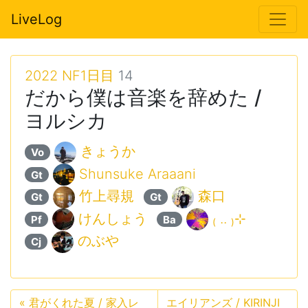
LiveLog
2022 NF1日目
14
だから僕は音楽を辞めた /
ヨルシカ
きょうか
Vo
Shunsuke Araaani
Gt
竹上尋規
森口
Gt
Gt
けんしょう
₍ .. ₎⊹
Pf
Ba
のぶや
Cj
«
君がくれた夏 / 家入レ
エイリアンズ / KIRINJI