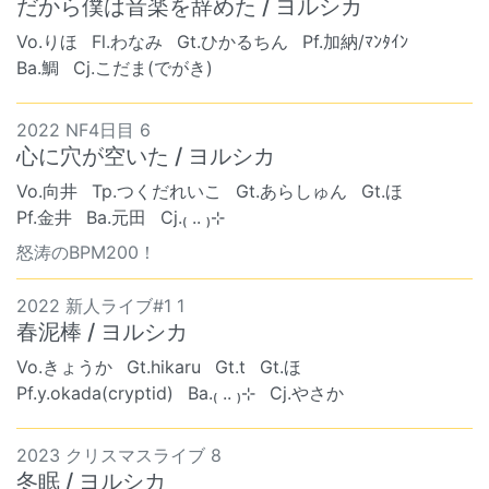
だから僕は音楽を辞めた / ヨルシカ
Vo.りほ
Fl.わなみ
Gt.ひかるちん
Pf.加納/ﾏﾝﾀｲﾝ
Ba.鯛
Cj.こだま(でがき)
2022 NF4日目 6
心に穴が空いた / ヨルシカ
Vo.向井
Tp.つくだれいこ
Gt.あらしゅん
Gt.ほ
Pf.金井
Ba.元田
Cj.₍ .. ₎⊹
怒涛のBPM200！
2022 新人ライブ#1 1
春泥棒 / ヨルシカ
Vo.きょうか
Gt.hikaru
Gt.t
Gt.ほ
Pf.y.okada(cryptid)
Ba.₍ .. ₎⊹
Cj.やさか
2023 クリスマスライブ 8
冬眠 / ヨルシカ