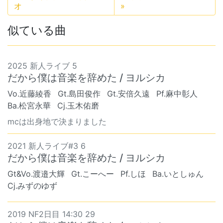
オ
»
似ている曲
2025 新人ライブ 5
だから僕は音楽を辞めた / ヨルシカ
Vo.近藤綾香
Gt.島田俊作
Gt.安倍久遠
Pf.麻中彰人
Ba.松宮永華
Cj.玉木佑磨
mcは出身地で決まりました
2021 新人ライブ#3 6
だから僕は音楽を辞めた / ヨルシカ
Gt&Vo.渡邉大輝
Gt.こーへー
Pf.しほ
Ba.いとしゅん
Cj.みずのゆず
2019 NF2日目 14:30 29