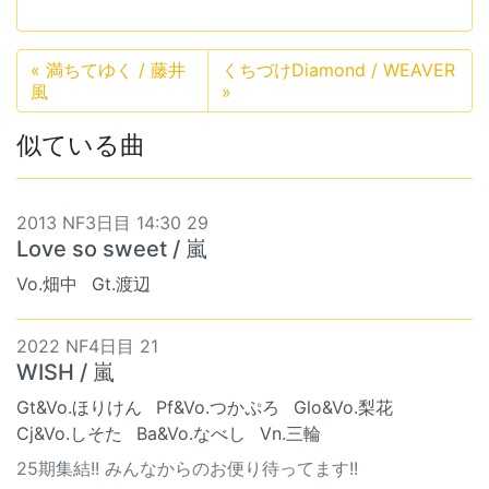
«
満ちてゆく / 藤井
くちづけDiamond / WEAVER
風
»
似ている曲
2013 NF3日目 14:30 29
Love so sweet / 嵐
Vo.畑中
Gt.渡辺
2022 NF4日目 21
WISH / 嵐
Gt&Vo.ほりけん
Pf&Vo.つかぷろ
Glo&Vo.梨花
Cj&Vo.しそた
Ba&Vo.なべし
Vn.三輪
25期集結!! みんなからのお便り待ってます!!