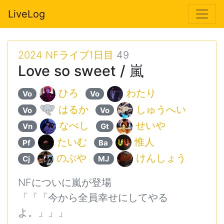
LiveLog
2024 NFライブ1日目
49
Love so sweet / 嵐
ひろ
わたり
Vo
Vo
はるか
しゅうへい
Vo
Vo
なべし
せいや
Vn
Gt
たいむ
惟人
Pf
Ba
のぶや
けんしょう
Cj
MJ
NFについに嵐が登場
「「「今から全員幸せにしてやる
よ。」」」