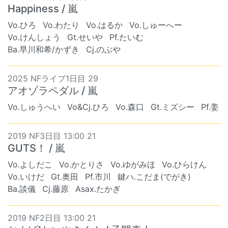
Happiness / 嵐
Vo.ひろ
Vo.わたり
Vo.はるか
Vo.しゅーへー
Vo.けんしょう
Gt.せいや
Pf.たいむ
Ba.早川和希/かずき
Cj.のぶや
2025 NFライブ1日目 29
アオゾラペダル / 嵐
Vo.しゅうへい
Vo&Cj.ひろ
Vo.森口
Gt.ミズシー
Pf.姜
2019 NF3日目 13:00 21
GUTS！ / 嵐
Vo.よしだこ
Vo.かとりさ
Vo.ゆがみほ
Vo.ひらけん
Vo.いけだ
Gt.奥田
Pf.市川
鍵ハ.こだま(でがき)
Ba.談儀
Cj.藤原
Asax.たかぎ
2019 NF2日目 13:00 21