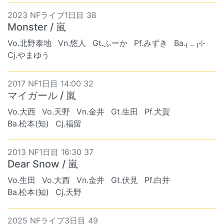
2023 NFライブ1日目 38
Monster / 嵐
Vo.北野泰地
Vn.悠人
Gt.ふーか
Pf.みずき
Ba.₍ .. ₎⊹
Cj.やまゆう
2017 NF1日目 14:00 32
マイガール / 嵐
Vo.大西
Vo.天野
Vn.金井
Gt.生田
Pf.犬賀
Ba.松本(知)
Cj.福留
2013 NF1日目 16:30 37
Dear Snow / 嵐
Vo.生田
Vo.大西
Vn.金井
Gt.伏見
Pf.白井
Ba.松本(知)
Cj.天野
2025 NFライブ3日目 49