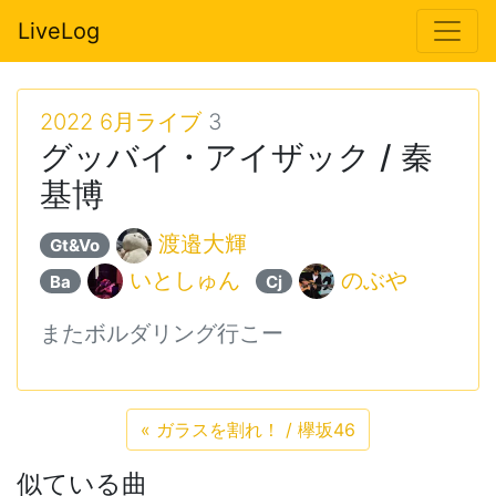
LiveLog
2022 6月ライブ
3
グッバイ・アイザック / 秦
基博
渡邉大輝
Gt&Vo
いとしゅん
のぶや
Ba
Cj
またボルダリング行こー
«
ガラスを割れ！ / 欅坂46
似ている曲