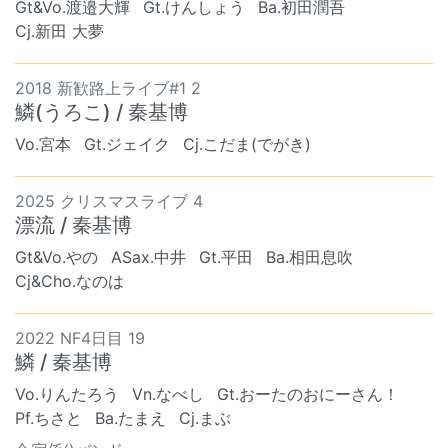
Gt&Vo.渡邉大輝
Gt.けんしょう
Ba.初田潤吾
Cj.新田 大夢
2018 新歓路上ライブ#1 2
鱗(うろこ) / 秦基博
Vo.宮本
Gt.ジェイク
Cj.こだま(でがき)
2025 クリスマスライブ 4
漂流 / 秦基博
Gt&Vo.やの
ASax.中井
Gt.平田
Ba.相田息吹
Cj&Cho.なのは
2022 NF4日目 19
鱗 / 秦基博
Vo.りんたろう
Vn.なべし
Gt.おーたのおにーさん！
Pf.ちさと
Ba.たまえ
Cj.まぶ