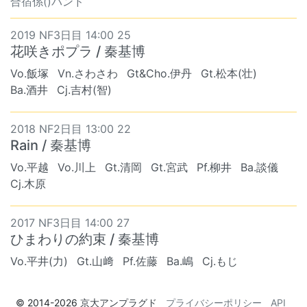
合宿係()バンド
2019 NF3日目 14:00 25
花咲きポプラ / 秦基博
Vo.飯塚
Vn.さわさわ
Gt&Cho.伊丹
Gt.松本(壮)
Ba.酒井
Cj.吉村(智)
2018 NF2日目 13:00 22
Rain / 秦基博
Vo.平越
Vo.川上
Gt.清岡
Gt.宮武
Pf.柳井
Ba.談儀
Cj.木原
2017 NF3日目 14:00 27
ひまわりの約束 / 秦基博
Vo.平井(力)
Gt.山﨑
Pf.佐藤
Ba.嶋
Cj.もじ
© 2014-2026
京大アンプラグド
プライバシーポリシー
API