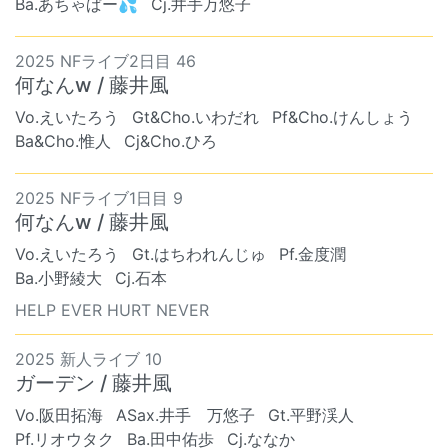
Ba.あちゃぱー💦
Cj.井手万悠子
2025 NFライブ2日目 46
何なんw / 藤井風
Vo.えいたろう
Gt&Cho.いわだれ
Pf&Cho.けんしょう
Ba&Cho.惟人
Cj&Cho.ひろ
2025 NFライブ1日目 9
何なんw / 藤井風
Vo.えいたろう
Gt.はちわれんじゅ
Pf.金度潤
Ba.小野綾大
Cj.石本
HELP EVER HURT NEVER
2025 新人ライブ 10
ガーデン / 藤井風
Vo.阪田拓海
ASax.井手 万悠子
Gt.平野渓人
Pf.リオウタク
Ba.田中佑歩
Cj.ななか