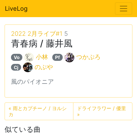
LiveLog
2022 2月ライブ#1
5
青春病 / 藤井風
小林
つかぷろ
Vo
Pf
のぶや
Cj
風のパイオニア
«
雨とカプチーノ / ヨルシ
ドライフラワー / 優里
カ
»
似ている曲