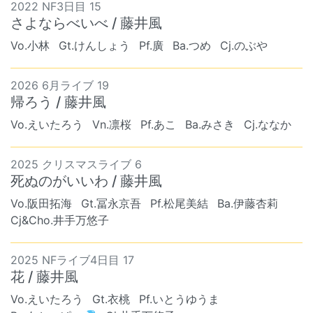
2022 NF3日目 15
さよならべいべ / 藤井風
Vo.小林
Gt.けんしょう
Pf.廣
Ba.つめ
Cj.のぶや
2026 6月ライブ 19
帰ろう / 藤井風
Vo.えいたろう
Vn.凛桜
Pf.あこ
Ba.みさき
Cj.ななか
2025 クリスマスライブ 6
死ぬのがいいわ / 藤井風
Vo.阪田拓海
Gt.冨永京吾
Pf.松尾美結
Ba.伊藤杏莉
Cj&Cho.井手万悠子
2025 NFライブ4日目 17
花 / 藤井風
Vo.えいたろう
Gt.衣桃
Pf.いとうゆうま