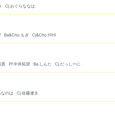
き
Cj.おぐらななは
望
Ba&Cho.もぎ
Cj&Cho.ｹﾛｹﾛ
裕貴
Pf.中井拓望
Ba.しんた
Cj.だっしーに
森島なのは
Cj.佐藤遼太