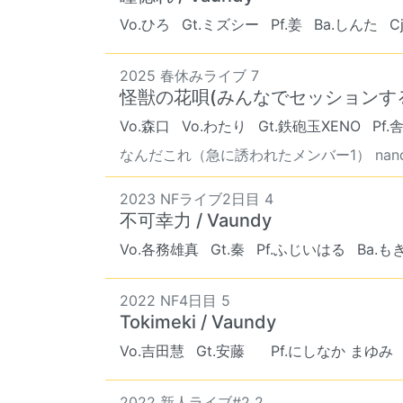
Vo.ひろ
Gt.ミズシー
Pf.姜
Ba.しんた
Cj
2025 春休みライブ 7
怪獣の花唄(みんなでセッションするぅ〜
Vo.森口
Vo.わたり
Gt.鉄砲玉XENO
Pf.
なんだこれ（急に誘われたメンバー1） nandak
2023 NFライブ2日目 4
不可幸力 / Vaundy
Vo.各務雄真
Gt.秦
Pf.ふじいはる
Ba.も
2022 NF4日目 5
Tokimeki / Vaundy
Vo.吉田慧
Gt.安藤
Pf.にしなか まゆみ
2022 新人ライブ#2 2