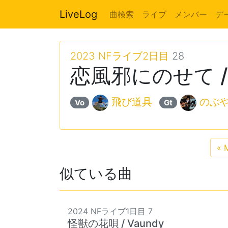
LiveLog
曲検索
ライブ
メンバー
デ
2023 NFライブ2日目
28
恋風邪にのせて / 
飛び道具
のぶ
Vo
Gt
«
M
似ている曲
2024 NFライブ1日目 7
怪獣の花唄 / Vaundy