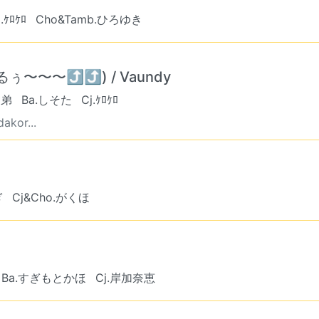
.ｹﾛｹﾛ
Cho&Tamb.ひろゆき
〜〜⤴︎⤴︎) / Vaundy
舎弟
Ba.しそた
Cj.ｹﾛｹﾛ
or...
ぎ
Cj&Cho.がくほ
Ba.すぎもとかほ
Cj.岸加奈恵