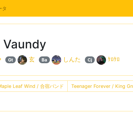
ータ
Vaundy
や
玄
しんた
ｹﾛｹﾛ
Gt
Ba
Cj
aple Leaf Wind / 合宿バンド
Teenager Forever / King G