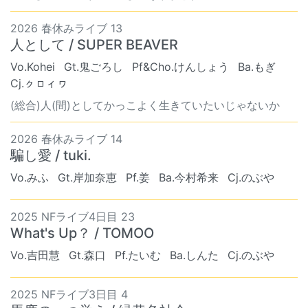
2026 春休みライブ 13
人として / SUPER BEAVER
Vo.Kohei
Gt.鬼ごろし
Pf&Cho.けんしょう
Ba.もぎ
Cj.ㇰㇿィヮ
(総合)人(間)としてかっこよく生きていたいじゃないか
2026 春休みライブ 14
騙し愛 / tuki.
Vo.みふ
Gt.岸加奈恵
Pf.姜
Ba.今村希来
Cj.のぶや
2025 NFライブ4日目 23
What's Up？ / TOMOO
Vo.吉田慧
Gt.森口
Pf.たいむ
Ba.しんた
Cj.のぶや
2025 NFライブ3日目 4