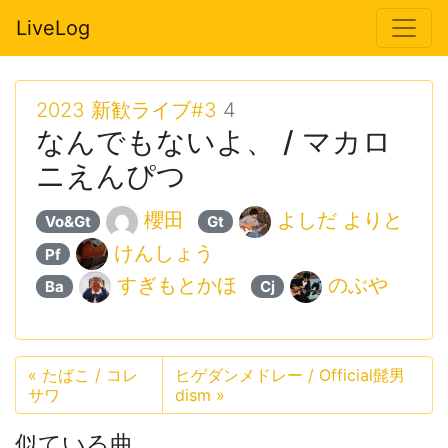
LiveLog
2023 新歓ライブ#3
4
なんでもないよ、 / マカロ
ニえんぴつ
櫻田
よしだ よりと
Vo&Gt
Gt
けんしょう
Pf
すぎもとかほ
のぶや
Ba
Cj
«
たばこ / コレ
ヒゲダンメドレー / Official髭男
サワ
dism
»
似ている曲