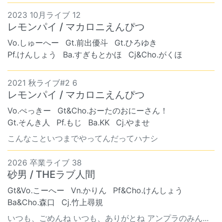
2023 10月ライブ 12
レモンパイ / マカロニえんぴつ
Vo.しゅーへー
Gt.前出優斗
Gt.ひろゆき
Pf.けんしょう
Ba.すぎもとかほ
Cj&Cho.がくほ
2021 秋ライブ#2 6
レモンパイ / マカロニえんぴつ
Vo.ぺっきー
Gt&Cho.おーたのおにーさん！
Gt.そんき人
Pf.もじ
Ba.KK
Cj.やませ
こんなこといつまでやってんだってハナシ
2026 卒業ライブ 38
砂男 / THEラブ人間
Gt&Vo.こーへー
Vn.かりん
Pf&Cho.けんしょう
Ba&Cho.森口
Cj.竹上尋規
いつも、ごめんね いつも、ありがとね アンプラのみん...