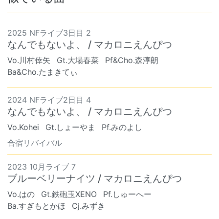
2025 NFライブ3日目 2
なんでもないよ、 / マカロニえんぴつ
Vo.川村倖矢
Gt.大場春菜
Pf&Cho.森淳朗
Ba&Cho.たまきてぃ
2024 NFライブ2日目 4
なんでもないよ、 / マカロニえんぴつ
Vo.Kohei
Gt.しょーやま
Pf.みのよし
合宿リバイバル
2023 10月ライブ 7
ブルーベリーナイツ / マカロニえんぴつ
Vo.はの
Gt.鉄砲玉XENO
Pf.しゅーへー
Ba.すぎもとかほ
Cj.みずき