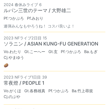
2024 春休みライブ 6
ルパン三世のテーマ / 大野雄二
Pf.つかぷろ
Pf.みおり
連弾みんなもやろうね！ コスパ良いよ！
2023 NFライブ2日目 15
ソラニン / ASIAN KUNG-FU GENERATION
Vo.わたり
Gt.こーへー
Gt.玄
Pf.つかぷろ
Ba.もぎ
Cj.やまゆう
🥔
2023 NFライブ1日目 39
常夜燈 / PEOPLE 1
Vo.がくほ
Gt.各務雄真
Pf.つかぷろ
Ba.竹上尋規
Cj.のぶや