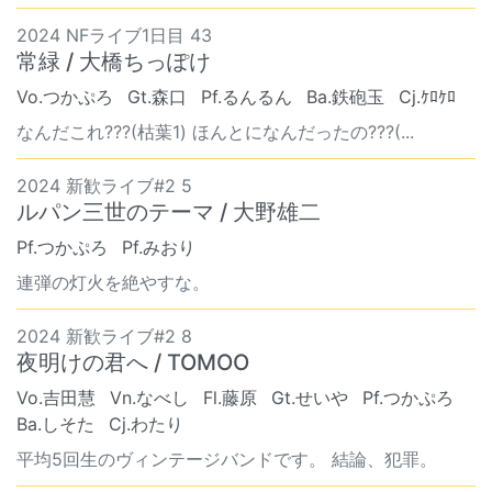
2024 NFライブ1日目 43
常緑 / 大橋ちっぽけ
Vo.つかぷろ
Gt.森口
Pf.るんるん
Ba.鉄砲玉
Cj.ｹﾛｹﾛ
なんだこれ⁇?(枯葉1) ほんとになんだったの???(...
2024 新歓ライブ#2 5
ルパン三世のテーマ / 大野雄二
Pf.つかぷろ
Pf.みおり
連弾の灯火を絶やすな。
2024 新歓ライブ#2 8
夜明けの君へ / TOMOO
Vo.吉田慧
Vn.なべし
Fl.藤原
Gt.せいや
Pf.つかぷろ
Ba.しそた
Cj.わたり
平均5回生のヴィンテージバンドです。 結論、犯罪。