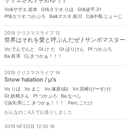
サザエさん / 宇野ゆう子
Vo&サザエ.岩本
Gt&タラオ.りほ
Gt&波平.31
Pf&カツオ.つかぷろ
Ba&マスオ.前川
Cj&中島.じょーじ
2019 クリスマスライブ 12
世界はそれを愛と呼ぶんだぜ / サンボマスター
Vo.でんでんと
Gt.け た
Gt.ほりけん
Pf.つかぷろ
Ba.有澤
Cj.きつかぁ！！！
2019 クリスマスライブ 14
Snow halation / μ's
Vo.りほ
Vo.まこ
Vo.塚原(由)
Vn.宮崎(ぴーすけ)
Gt.妖精さん
Pf.つかぷろ
Ba.なべし
Cj&矢澤にこ.きつかぁ！！！
Perc.こたけ
おんなのこ4人でお送りしました
2019 NF3日目 12:30 18