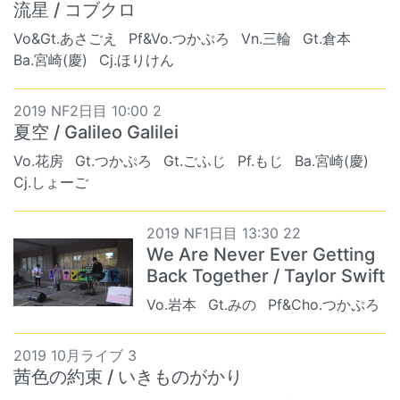
流星 / コブクロ
Vo&Gt.あさごえ
Pf&Vo.つかぷろ
Vn.三輪
Gt.倉本
Ba.宮崎(慶)
Cj.ほりけん
2019 NF2日目 10:00 2
夏空 / Galileo Galilei
Vo.花房
Gt.つかぷろ
Gt.ごふじ
Pf.もじ
Ba.宮崎(慶)
Cj.しょーご
2019 NF1日目 13:30 22
We Are Never Ever Getting
Back Together / Taylor Swift
Vo.岩本
Gt.みの
Pf&Cho.つかぷろ
2019 10月ライブ 3
茜色の約束 / いきものがかり