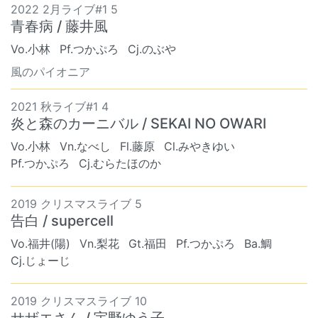
2022 2月ライブ#1 5
青春病 / 藤井風
Vo.小林
Pf.つかぷろ
Cj.のぶや
風のパイオニア
2021 秋ライブ#1 4
炎と森のカーニバル / SEKAI NO OWARI
Vo.小林
Vn.なべし
Fl.藤原
Cl.みやきゆい
Pf.つかぷろ
Cj.むらたほのか
2019 クリスマスライブ 5
告白 / supercell
Vo.福井(陽)
Vn.梨花
Gt.福田
Pf.つかぷろ
Ba.鯛
Cj.じょーじ
2019 クリスマスライブ 10