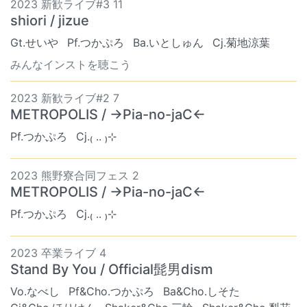
2023 新歓ライブ#3 11
shiori / jizue
Gt.せいや
Pf.つかぷろ
Ba.いとしゅん
Cj.菊地涼葉
みんなインストを聴こう
2023 新歓ライブ#2 7
METROPOLIS / →Pia-no-jaC←
Pf.つかぷろ
Cj.₍ .. ₎⊹
2023 熊野寮合同フェス 2
METROPOLIS / →Pia-no-jaC←
Pf.つかぷろ
Cj.₍ .. ₎⊹
2023 卒業ライブ 4
Stand By You / Official髭男dism
Vo.なべし
Pf&Cho.つかぷろ
Ba&Cho.しそた