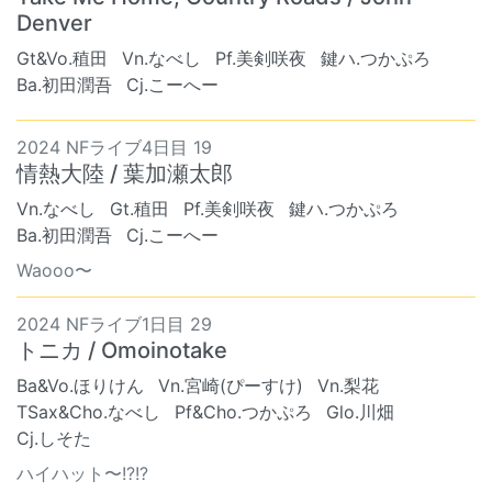
Denver
Gt&Vo.稙田
Vn.なべし
Pf.美剣咲夜
鍵ハ.つかぷろ
Ba.初田潤吾
Cj.こーへー
2024 NFライブ4日目 19
情熱大陸 / 葉加瀬太郎
Vn.なべし
Gt.稙田
Pf.美剣咲夜
鍵ハ.つかぷろ
Ba.初田潤吾
Cj.こーへー
Waooo〜
2024 NFライブ1日目 29
トニカ / Omoinotake
Ba&Vo.ほりけん
Vn.宮崎(ぴーすけ)
Vn.梨花
TSax&Cho.なべし
Pf&Cho.つかぷろ
Glo.川畑
Cj.しそた
ハイハット〜!?!?