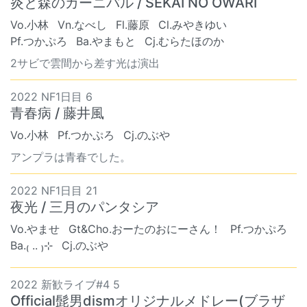
炎と森のカーニバル / SEKAI NO OWARI
Vo.小林
Vn.なべし
Fl.藤原
Cl.みやきゆい
Pf.つかぷろ
Ba.やまもと
Cj.むらたほのか
2サビで雲間から差す光は演出
2022 NF1日目 6
青春病 / 藤井風
Vo.小林
Pf.つかぷろ
Cj.のぶや
アンプラは青春でした。
2022 NF1日目 21
夜光 / 三月のパンタシア
Vo.やませ
Gt&Cho.おーたのおにーさん！
Pf.つかぷろ
Ba.₍ .. ₎⊹
Cj.のぶや
2022 新歓ライブ#4 5
Official髭男dismオリジナルメドレー(ブラザ