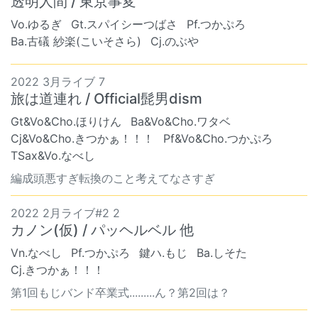
透明人間 / 東京事変
Vo.ゆるぎ
Gt.スパイシーつばさ
Pf.つかぷろ
Ba.古礒 紗楽(こいそさら)
Cj.のぶや
2022 3月ライブ 7
旅は道連れ / Official髭男dism
Gt&Vo&Cho.ほりけん
Ba&Vo&Cho.ワタベ
Cj&Vo&Cho.きつかぁ！！！
Pf&Vo&Cho.つかぷろ
TSax&Vo.なべし
編成頭悪すぎ転換のこと考えてなさすぎ
2022 2月ライブ#2 2
カノン(仮) / パッヘルベル 他
Vn.なべし
Pf.つかぷろ
鍵ハ.もじ
Ba.しそた
Cj.きつかぁ！！！
第1回もじバンド卒業式.........ん？第2回は？