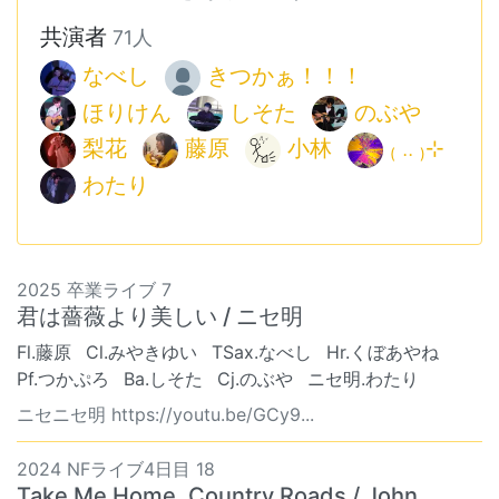
共演者
71人
なべし
きつかぁ！！！
ほりけん
しそた
のぶや
梨花
藤原
小林
₍ .. ₎⊹
わたり
2025 卒業ライブ 7
君は薔薇より美しい / ニセ明
Fl.藤原
Cl.みやきゆい
TSax.なべし
Hr.くぼあやね
Pf.つかぷろ
Ba.しそた
Cj.のぶや
ニセ明.わたり
ニセニセ明 https://youtu.be/GCy9...
2024 NFライブ4日目 18
Take Me Home, Country Roads / John