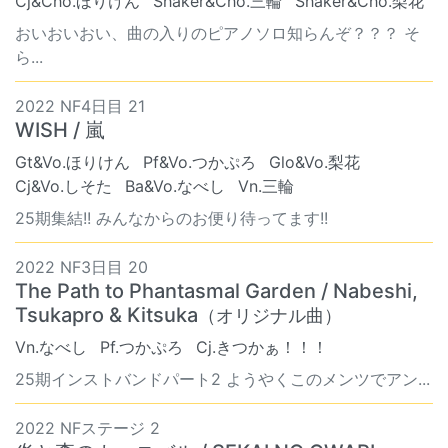
Cj&Cho.ほりけん
Shaker&Cho.三輪
Shaker&Cho.梨花
おいおいおい、曲の入りのピアノソロ知らんぞ？？？ そ
ら...
2022 NF4日目 21
WISH / 嵐
Gt&Vo.ほりけん
Pf&Vo.つかぷろ
Glo&Vo.梨花
Cj&Vo.しそた
Ba&Vo.なべし
Vn.三輪
25期集結!! みんなからのお便り待ってます!!
2022 NF3日目 20
The Path to Phantasmal Garden / Nabeshi,
Tsukapro & Kitsuka
（オリジナル曲）
Vn.なべし
Pf.つかぷろ
Cj.きつかぁ！！！
25期インストバンドパート2 ようやくこのメンツでアン...
2022 NFステージ 2