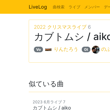
LiveLog
曲検索
ライブ
メンバー
デ
2022 クリスマスライブ
6
カブトムシ / aik
りんたろう
の
Vo
Gt
似ている曲
2023 6月ライブ 7
カブトムシ / aiko