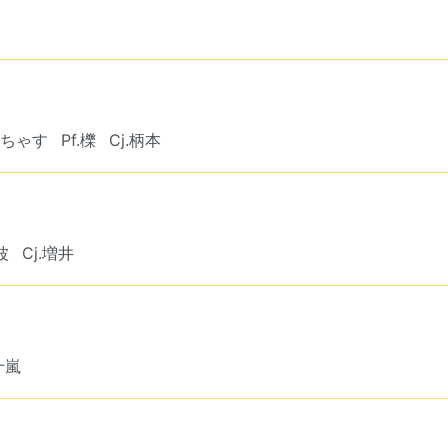
t.ちゃす
Pf.櫟
Cj.柄本
波
Cj.増井
十嵐