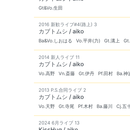
Gt&Vo.生田
2016 新歓ライブ#4(路上) 3
カブトムシ / aiko
Ba&Vo.しおはる
Vo.平井(力)
Gt.溝上
G
2014 新人ライブ 11
カブトムシ / aiko
Vo.高野
Vn.斎藤
Gt.伊丹
Pf.田村
Ba.神
2013 P.S.合同ライブ 2
カブトムシ / aiko
Vo.天野
Gt.寺尾
Pf.木村
Ba.藤川
Cj.五
2024 6月ライブ 13
KissHug / aiko