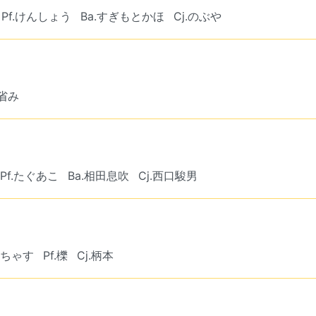
Pf.けんしょう
Ba.すぎもとかほ
Cj.のぶや
猛省み
Pf.たぐあこ
Ba.相田息吹
Cj.西口駿男
t.ちゃす
Pf.櫟
Cj.柄本