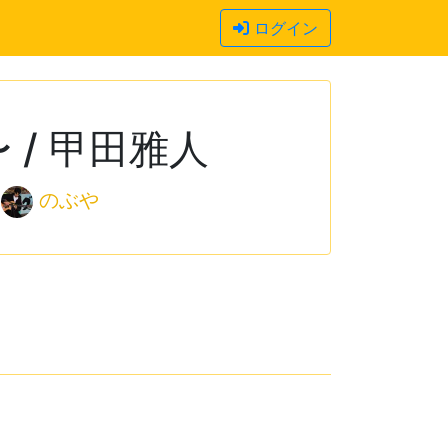
ログイン
/ 甲田雅人
のぶや