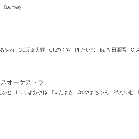
Ba.つめ
ぼあやね
Gt.渡邉大輝
Gt.のぶや
Pf.たいむ
Ba.初田潤吾
Cj
イスオーケストラ
たかと
Hr.くぼあやね
Tb.たまき
Gt.やまちゃん
Pf.たいむ