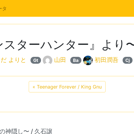
ータ
スターハンター』より〜 
だ よりと
山田
初田潤吾
Gt
Ba
Cj
«
Teenager Forever / King Gnu
と千尋の神隠し〜 / 久石譲