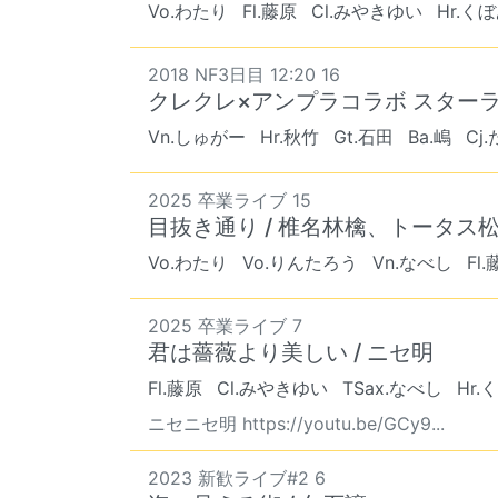
Vo.わたり
Fl.藤原
Cl.みやきゆい
Hr.く
2018 NF3日目 12:20 16
クレクレ×アンプラコラボ スターラ
Vn.しゅがー
Hr.秋竹
Gt.石田
Ba.嶋
Cj
2025 卒業ライブ 15
目抜き通り / 椎名林檎、トータス
Vo.わたり
Vo.りんたろう
Vn.なべし
Fl
2025 卒業ライブ 7
君は薔薇より美しい / ニセ明
Fl.藤原
Cl.みやきゆい
TSax.なべし
Hr
ニセニセ明 https://youtu.be/GCy9...
2023 新歓ライブ#2 6