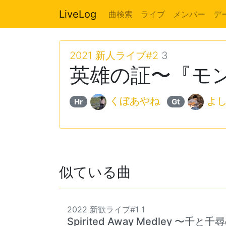
LiveLog
曲検索
ライブ
メンバー
デ
2021 新人ライブ#2
3
英雄の証〜『モン
くぼあやね
よし
Hr
Gt
似ている曲
2022 新歓ライブ#1 1
Spirited Away Medley 〜千