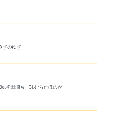
.みずのゆず
Ba.初田潤吾
Cj.むらたほのか