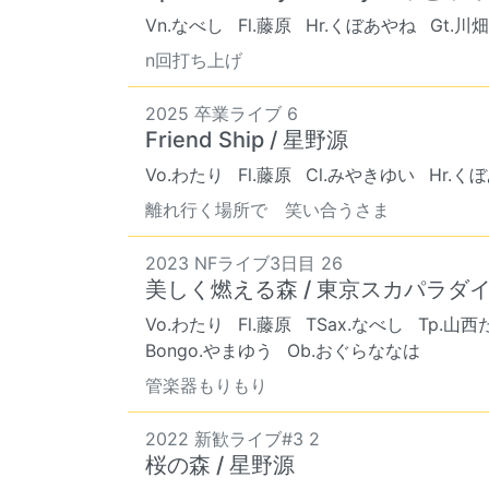
Vn.なべし
Fl.藤原
Hr.くぼあやね
Gt.川畑
n回打ち上げ
2025 卒業ライブ 6
Friend Ship / 星野源
Vo.わたり
Fl.藤原
Cl.みやきゆい
Hr.く
離れ行く場所で 笑い合うさま
2023 NFライブ3日目 26
美しく燃える森 / 東京スカパラダ
Vo.わたり
Fl.藤原
TSax.なべし
Tp.山西
Bongo.やまゆう
Ob.おぐらななは
管楽器もりもり
2022 新歓ライブ#3 2
桜の森 / 星野源