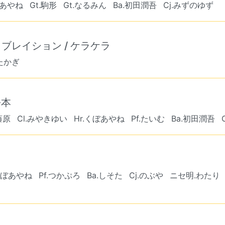
ぼあやね
Gt.駒形
Gt.なるみん
Ba.初田潤吾
Cj.みずのゆず
ブレイション / ケラケラ
.たかぎ
松本
.藤原
Cl.みやきゆい
Hr.くぼあやね
Pf.たいむ
Ba.初田潤吾
.くぼあやね
Pf.つかぷろ
Ba.しそた
Cj.のぶや
ニセ明.わたり