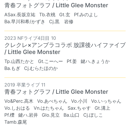
青春フォトグラフ / Little Glee Monster
ASax.長坂京祐
Tb.衣桃
Gt.玄
Pf.みのよし
Ba.早川和希/かずき
Cj.黒 岩修
2023 NFライブ4日目 10
クレクレ×アンプラコラボ 放課後ハイファイブ
/ Little Glee Monster
Tp.山西たかと
Gt.こーへー
Pf.姜
鍵ハ.きょうか
Ba.もぎ
Cj.むらたほのか
2019 卒業ライブ 11
青春フォトグラフ / Little Glee Monster
Vo&Perc.高木
Vo.あべちゃん
Vo.小川
Vo.いっちゃん
Vo.しおはる
Vn.はたちゃん
Sax.ちゃす
Gt.溝上
Pf.櫟
鍵ハ.岩井
Glo.見立
Ba.山口
Cj.ぼしこ
Tamb.森尾