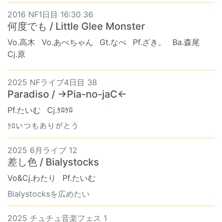
2016 NF1日目 16:30 36
何度でも / Little Glee Monster
Vo.高木
Vo.あべちゃん
Gt.なべ
Pf.ざき。
Ba.森尾
Cj.原
2025 NFライブ4日目 38
Paradiso / →Pia-no-jaC←
Pf.たいむ
Cj.ｹﾛｹﾛ
ｹﾛいつもありがとう
2025 6月ライブ 12
差し色 / Bialystocks
Vo&Cj.わたり
Pf.たいむ
Bialystocksを広めたい
2025 チュチュ音楽フェス 1