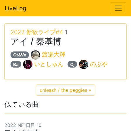
LiveLog
2022 新歓ライブ#4
1
アイ / 秦基博
渡邉大輝
Gt&Vo
いとしゅん
のぶや
Ba
Cj
unleash / the peggies
»
似ている曲
2022 NF1日目 10