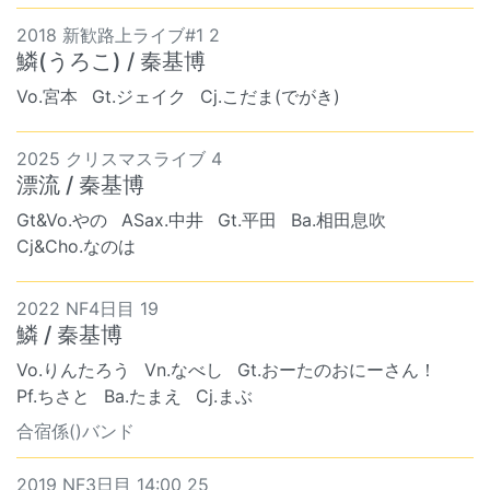
2018 新歓路上ライブ#1 2
鱗(うろこ) / 秦基博
Vo.宮本
Gt.ジェイク
Cj.こだま(でがき)
2025 クリスマスライブ 4
漂流 / 秦基博
Gt&Vo.やの
ASax.中井
Gt.平田
Ba.相田息吹
Cj&Cho.なのは
2022 NF4日目 19
鱗 / 秦基博
Vo.りんたろう
Vn.なべし
Gt.おーたのおにーさん！
Pf.ちさと
Ba.たまえ
Cj.まぶ
合宿係()バンド
2019 NF3日目 14:00 25