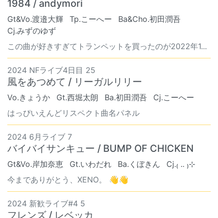
1984 / andymori
Gt&Vo.渡邉大輝
Tp.こーへー
Ba&Cho.初田潤吾
Cj.みずのゆず
この曲が好きすぎてトランペットを買ったのが2022年1...
2024 NFライブ4日目 25
風をあつめて / リーガルリリー
Vo.きょうか
Gt.西堀太朗
Ba.初田潤吾
Cj.こーへー
はっぴいえんどリスペクト曲名パネル
2024 6月ライブ 7
バイバイサンキュー / BUMP OF CHICKEN
Gt&Vo.岸加奈恵
Gt.いわだれ
Ba.くぼきん
Cj.₍ .. ₎⊹
今までありがとう、XENO。 👋👋
2024 新歓ライブ#4 5
フレンズ / レベッカ