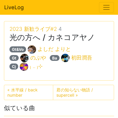
LiveLog
2023 新歓ライブ#2
4
光の方へ / カネコアヤノ
よしだ よりと
Gt&Vo
のぶや
初田潤吾
Gt
Ba
₍ .. ₎⊹
Cj
«
水平線 / back
君の知らない物語 /
number
supercell
»
似ている曲