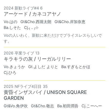
2024 新歓ライブ#4 6
アーケード / カネコアヤノ
Vo.はの
Gt&Cho.西堀太朗
Gt&Cho.岸加奈恵
Ba.しそた
Cj.₍ .. ₎⊹
Voの人いわく、新歓に来ただけでプライスレスらしいで
す。
2026 卒業ライブ 13
キラキラの灰 / リーガルリリー
Vo.きょうか
Gt.よしだ よりと
Ba.すぎもとかほ
Cj.ひろ
2025 NFライブ4日目 35
黄昏インザスパイ / UNISON SQUARE
GARDEN
Gt&Vo.角伊吹
Gt&Cho.敬志
Ba.初田潤吾
Cj.こーへー