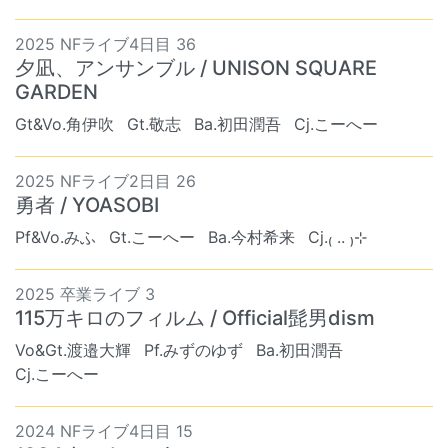
2025 NFライブ4日目 36
夕凪、アンサンブル / UNISON SQUARE
GARDEN
Gt&Vo.角伊吹
Gt.敬志
Ba.初田潤吾
Cj.こーへー
2025 NFライブ2日目 26
勇者 / YOASOBI
Pf&Vo.みふ
Gt.こーへー
Ba.今村希来
Cj.₍ .. ₎⊹
2025 卒業ライブ 3
115万キロのフィルム / Official髭男dism
Vo&Gt.渡邉大輝
Pf.みずのゆず
Ba.初田潤吾
Cj.こーへー
2024 NFライブ4日目 15