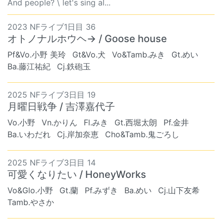
And people? \ let's sing al...
2023 NFライブ1日目 36
オトノナルホウヘ→ / Goose house
Pf&Vo.小野 美玲
Gt&Vo.犬
Vo&Tamb.みき
Gt.めい
Ba.藤江祐紀
Cj.鉄砲玉
2025 NFライブ3日目 19
月曜日戦争 / 吉澤嘉代子
Vo.小野
Vn.かりん
Fl.みき
Gt.西堀太朗
Pf.金井
Ba.いわだれ
Cj.岸加奈恵
Cho&Tamb.鬼ごろし
2025 NFライブ3日目 14
可愛くなりたい / HoneyWorks
Vo&Glo.小野
Gt.蘭
Pf.みずき
Ba.めい
Cj.山下友希
Tamb.やさか