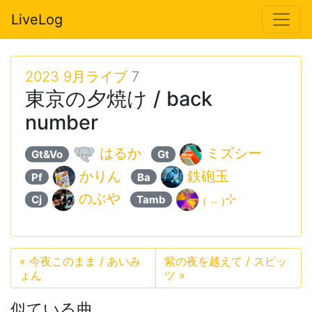
LiveLog
2023 9月ライブ
7
東京の夕焼け / back
number
はるか
ミズシー
Gt&Vo
Gt
かりん
鉄砲玉
Pf
Ba
のぶや
₍ .. ₎⊹
Cj
Tamb
«
今夜このまま / あいみ
紫の夜を越えて / スピッ
ょん
ツ
»
似ている曲