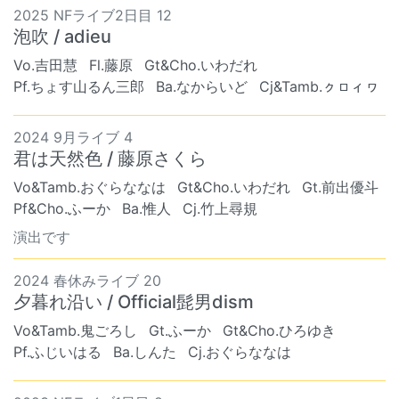
2025 NFライブ2日目 12
泡吹 / adieu
Vo.吉田慧
Fl.藤原
Gt&Cho.いわだれ
Pf.ちょす山るん三郎
Ba.なからいど
Cj&Tamb.ㇰㇿィヮ
2024 9月ライブ 4
君は天然色 / 藤原さくら
Vo&Tamb.おぐらななは
Gt&Cho.いわだれ
Gt.前出優斗
Pf&Cho.ふーか
Ba.惟人
Cj.竹上尋規
演出です
2024 春休みライブ 20
夕暮れ沿い / Official髭男dism
Vo&Tamb.鬼ごろし
Gt.ふーか
Gt&Cho.ひろゆき
Pf.ふじいはる
Ba.しんた
Cj.おぐらななは