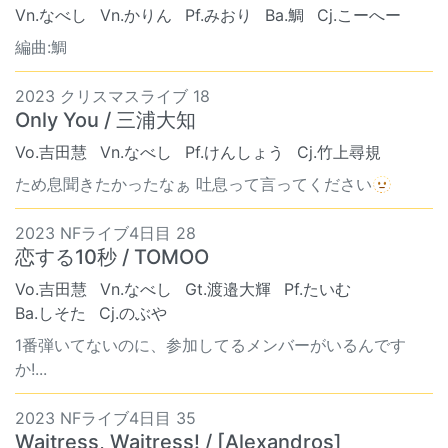
Vn.なべし
Vn.かりん
Pf.みおり
Ba.鯛
Cj.こーへー
編曲:鯛
2023 クリスマスライブ 18
Only You / 三浦大知
Vo.吉田慧
Vn.なべし
Pf.けんしょう
Cj.竹上尋規
ため息聞きたかったなぁ 吐息って言ってください🫥
2023 NFライブ4日目 28
恋する10秒 / TOMOO
Vo.吉田慧
Vn.なべし
Gt.渡邉大輝
Pf.たいむ
Ba.しそた
Cj.のぶや
1番弾いてないのに、参加してるメンバーがいるんです
か!...
2023 NFライブ4日目 35
Waitress, Waitress! / [Alexandros]