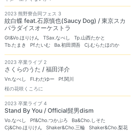
2023 熊野寮合同フェス 3
紋白蝶 feat.石原慎也(Saucy Dog) / 東京スカ
パラダイスオーケストラ
Gt&Vo.ほりけん
TSax.なべし
Tp.山西たかと
Tb.たまき
Pf.たいむ
Ba.初田潤吾
Cj.むらたほのか
2023 卒業ライブ 2
さくらのうた / 福田洋介
Vn.なべし
Fl.わだゆー
Pf.関川
桜の花咲くころに
2023 卒業ライブ 4
Stand By You / Official髭男dism
Vo.なべし
Pf&Cho.つかぷろ
Ba&Cho.しそた
Cj&Cho.ほりけん
Shaker&Cho.三輪
Shaker&Cho.梨花