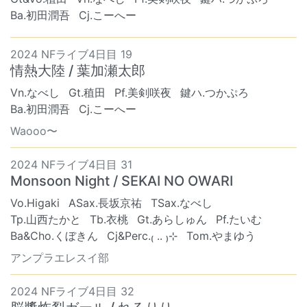
Ba.初田潤吾
Cj.こーへー
2024 NFライブ4日目 19
情熱大陸 / 葉加瀬太郎
Vn.なべし
Gt.稙田
Pf.美剣咲夜
鍵ハ.つかぷろ
Ba.初田潤吾
Cj.こーへー
Waooo〜
2024 NFライブ4日目 31
Monsoon Night / SEKAI NO OWARI
Vo.Higaki
ASax.長坂京祐
TSax.なべし
Tp.山西たかと
Tb.衣桃
Gt.あらしゅん
Pf.たいむ
Ba&Cho.くぼきん
Cj&Perc.₍ .. ₎⊹
Tom.やまゆう
アンプラエレスイ部
2024 NFライブ4日目 32