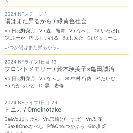
2024 NFステージ 1
陽はまた昇るから / 緑黄色社会
Vo.日比野菜月
Vn.森 裕貴
Vn.なべし
Gt.いわだれ
Gt.ふーか
Pf.ふじいはる
Ba.しんた
Cj.だっしーに
いつか陽はまた昇るから…
2024 NFライブ1日目 13
フロントメモリー / 鈴木瑛美子×亀田誠治
Vo.日比野菜月
Vn.なべし
Gt.中村 行佑
Pf.たいむ
Ba.なからいど
Cj.黒 岩修
2024 NFライブ1日目 29
トニカ / Omoinotake
Ba&Vo.ほりけん
Vn.宮崎(ぴーすけ)
Vn.梨花
TSax&Cho.なべし
Pf&Cho.つかぷろ
Glo.川畑