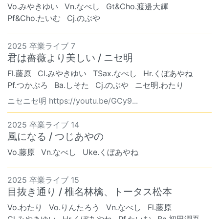
Vo.みやきゆい
Vn.なべし
Gt&Cho.渡邉大輝
Pf&Cho.たいむ
Cj.のぶや
2025 卒業ライブ 7
君は薔薇より美しい / ニセ明
Fl.藤原
Cl.みやきゆい
TSax.なべし
Hr.くぼあやね
Pf.つかぷろ
Ba.しそた
Cj.のぶや
ニセ明.わたり
ニセニセ明 https://youtu.be/GCy9...
2025 卒業ライブ 14
風になる / つじあやの
Vo.藤原
Vn.なべし
Uke.くぼあやね
2025 卒業ライブ 15
目抜き通り / 椎名林檎、トータス松本
Vo.わたり
Vo.りんたろう
Vn.なべし
Fl.藤原