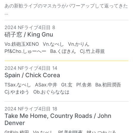
あの新歓ライブのマスカラがパワーアップして返ってきた
...
2024 NFライブ4日目 8
硝子窓 / King Gnu
Vo.鉄砲玉XENO
Vn.なべし
Vn.かりん
Pf&Cho.しゅーへー
Ba.くぼきん
Cj.竹上尋規
2024 NFライブ4日目 14
Spain / Chick Corea
TSax.なべし
ASax.中井
Gt.玄
Pf.舎弟
Ba.初田潤吾
Cj.やまゆう
Ob.おぐらななは
2024 NFライブ4日目 18
Take Me Home, Country Roads / John
Denver
Gt&Vo.稙田
Vn.なべし
Pf.美剣咲夜
鍵ハ.つかぷろ