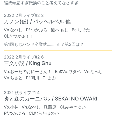
編成頭悪すぎ転換のこと考えてなさすぎ
2022 2月ライブ#2 2
カノン(仮) / パッヘルベル 他
Vn.なべし
Pf.つかぷろ
鍵ハ.もじ
Ba.しそた
Cj.きつかぁ！！！
第1回もじバンド卒業式.........ん？第2回は？
2022 2月ライブ#2 6
三文小説 / King Gnu
Vo.おーたのおにーさん！
Ba&Vo.ワタベ
Vn.なべし
Vn.ちさと
Pf.関川
Cj.まぶ
2021 秋ライブ#1 4
炎と森のカーニバル / SEKAI NO OWARI
Vo.小林
Vn.なべし
Fl.藤原
Cl.みやきゆい
Pf.つかぷろ
Cj.むらたほのか