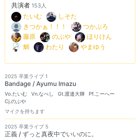
共演者
153人
たいむ
しそた
きつかぁ！！！
つかぷろ
藤原
のぶや
ほりけん
鯛
わたり
やまゆう
2025 卒業ライブ 1
Bandage / Ayumu Imazu
Vo.たいむ
Vn.なべし
Gt.渡邉大輝
Pf.こーへー
Cj.のぶや
マイクを持ちます
2025 卒業ライブ 5
正義 / ずっと真夜中でいいのに。