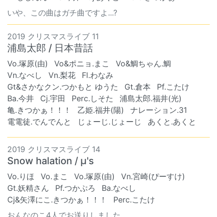
いや、この曲はガチ曲ですよ...?
2019 クリスマスライブ 11
浦島太郎 / 日本昔話
Vo.塚原(由)
Vo&ポニョ.まこ
Vo&鯛ちゃん.鯛
Vn.なべし
Vn.梨花
Fl.わなみ
Gt&さかなクン.つかもと ゆうた
Gt.倉本
Pf.こたけ
Ba.今井
Cj.宇田
Perc.しそた
浦島太郎.福井(光)
亀.きつかぁ！！！
乙姫.福井(陽)
ナレーション.31
電電徒.でんでんと
じょーじ.じょーじ
あくと.あくと
2019 クリスマスライブ 14
Snow halation / μ's
Vo.りほ
Vo.まこ
Vo.塚原(由)
Vn.宮崎(ぴーすけ)
Gt.妖精さん
Pf.つかぷろ
Ba.なべし
Cj&矢澤にこ.きつかぁ！！！
Perc.こたけ
おんなのこ4人でお送りしました