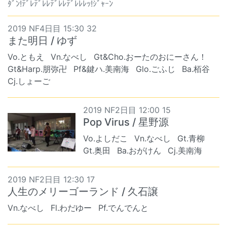
ﾀﾞﾝ!ﾃﾞﾚﾃﾞﾚﾚﾃﾞﾚﾚﾃﾞﾚﾚﾚｯ!ｼﾞｬｰﾝ
2019 NF4日目 15:30 32
また明日 / ゆず
Vo.ともえ
Vn.なべし
Gt&Cho.おーたのおにーさん！
Gt&Harp.朋弥卍
Pf&鍵ハ.美南海
Glo.ごふじ
Ba.栢谷
Cj.しょーご
2019 NF2日目 12:00 15
Pop Virus / 星野源
Vo.よしだこ
Vn.なべし
Gt.青柳
Gt.奥田
Ba.おがけん
Cj.美南海
2019 NF2日目 12:30 17
人生のメリーゴーランド / 久石譲
Vn.なべし
Fl.わだゆー
Pf.でんでんと