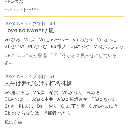
Cj.しそた
ハイハット〜!?!?
2024 NFライブ1日目 49
Love so sweet / 嵐
Vo.ひろ
Vo.犬
Vo.しゅーへー
Vo.わたり
Vn.なべし
Gt.せいや
Pf.たいむ
Ba.惟人
Cj.のぶや
MJ.けんしょう
NFについに嵐が登場 「「「今から全員幸せにしてやる
よ...
2024 NFライブ1日目 51
人生は夢だらけ / 椎名林檎
Vo.鬼ごろし
Vn.森 裕貴
Vn.かりん
Fl.みき
Cl.みのよし
ASax.中井
ASax.長坂京祐
TSax.なべし
Gt.玄
Pf.まほ
Ba.しおり
Cj.山下友希
Cym.やまゆう
Ob.おぐらななは
指揮者.わたり
私の自由_______________