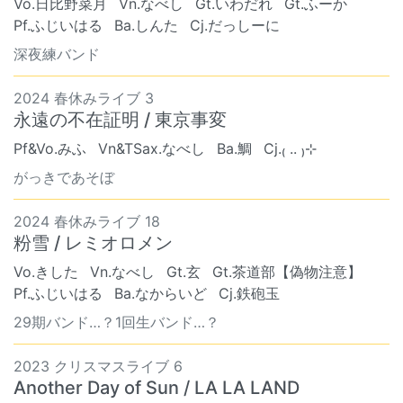
Vo.日比野菜月
Vn.なべし
Gt.いわだれ
Gt.ふーか
Pf.ふじいはる
Ba.しんた
Cj.だっしーに
深夜練バンド
2024 春休みライブ 3
永遠の不在証明 / 東京事変
Pf&Vo.みふ
Vn&TSax.なべし
Ba.鯛
Cj.₍ .. ₎⊹
がっきであそぼ
2024 春休みライブ 18
粉雪 / レミオロメン
Vo.きした
Vn.なべし
Gt.玄
Gt.茶道部【偽物注意】
Pf.ふじいはる
Ba.なからいど
Cj.鉄砲玉
29期バンド…？1回生バンド…？
2023 クリスマスライブ 6
Another Day of Sun / LA LA LAND