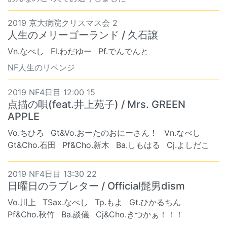
2019 京大病院クリスマス会 2
人生のメリーゴーランド / 久石譲
Vn.なべし
Fl.わだゆー
Pf.でんでんと
NF人生のリベンジ
2019 NF4日目 12:00 15
点描の唄(feat.井上苑子) / Mrs. GREEN
APPLE
Vo.ちひろ
Gt&Vo.おーたのおにーさん！
Vn.なべし
Gt&Cho.石田
Pf&Cho.新木
Ba.しもはる
Cj.よしだこ
2019 NF4日目 13:30 22
日曜日のラブレター / Official髭男dism
Vo.川上
TSax.なべし
Tp.もよ
Gt.ひかるちん
Pf&Cho.秋竹
Ba.談儀
Cj&Cho.きつかぁ！！！