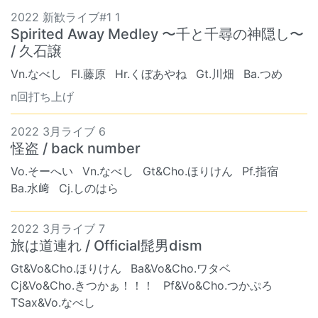
2022 新歓ライブ#1 1
Spirited Away Medley 〜千と千尋の神隠し〜
/ 久石譲
Vn.なべし
Fl.藤原
Hr.くぼあやね
Gt.川畑
Ba.つめ
n回打ち上げ
2022 3月ライブ 6
怪盗 / back number
Vo.そーへい
Vn.なべし
Gt&Cho.ほりけん
Pf.指宿
Ba.水﨑
Cj.しのはら
2022 3月ライブ 7
旅は道連れ / Official髭男dism
Gt&Vo&Cho.ほりけん
Ba&Vo&Cho.ワタベ
Cj&Vo&Cho.きつかぁ！！！
Pf&Vo&Cho.つかぷろ
TSax&Vo.なべし