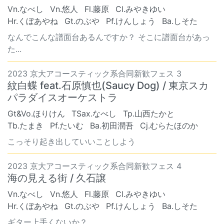
Vn.なべし
Vn.悠人
Fl.藤原
Cl.みやきゆい
Hr.くぼあやね
Gt.のぶや
Pf.けんしょう
Ba.しそた
なんでこんな譜面台あるんですか？ そこに譜面台があっ
た...
2023 京大アコースティック系合同新歓フェス 3
紋白蝶 feat.石原慎也(Saucy Dog) / 東京スカ
パラダイスオーケストラ
Gt&Vo.ほりけん
TSax.なべし
Tp.山西たかと
Tb.たまき
Pf.たいむ
Ba.初田潤吾
Cj.むらたほのか
こっそり起き出していいことしよう
2023 京大アコースティック系合同新歓フェス 4
海の見える街 / 久石譲
Vn.なべし
Vn.悠人
Fl.藤原
Cl.みやきゆい
Hr.くぼあやね
Gt.のぶや
Pf.けんしょう
Ba.しそた
ギター上手くないか？