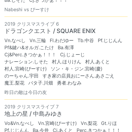
Ba.しそた
Cj.きつかぁ！！！
Nabeshi vs ぴーすけ
2019 クリスマスライブ 6
ドラゴンクエスト / SQUARE ENIX
Vn.なべし
Vn.三輪
Fl.わだゆー
Tb.中谷
Pf.じじんん
Pf&鍵ハ&オルガ.こたけ
Ba.有澤
Cj&Perc.きつかぁ！！！
Cj.じょーじ
ナレーション.しそた
村人.ほりけん
村人.あくと
村人.宮崎(ぴーすけ)
ソン・キ・ジン.宮崎(慶)
のーちゃん.宇田
すき家の店員おにーさん.あさごえ
魔王.梨花
バタ子.川畑
勇者.わなみ
昨日の敵は今日の友
2019 クリスマスライブ 7
地上の星 / 中島みゆき
Vo&Vn.なべし
Vn.宮崎(ぴーすけ)
Vn.梨花
Gt.りほ
Pf.じじんん
Ba.今井
Cj.あくと
Perc.きつかぁ！！！