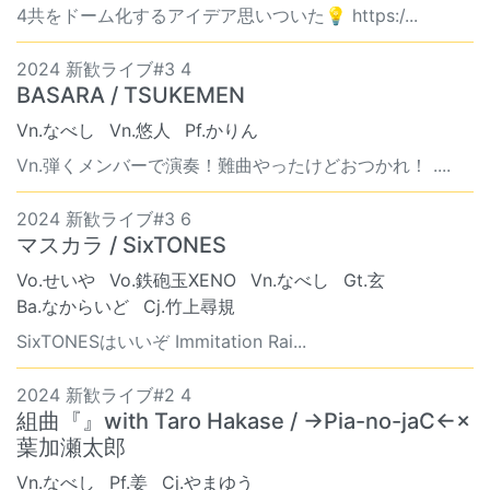
4共をドーム化するアイデア思いついた💡 https:/...
2024 新歓ライブ#3 4
BASARA / TSUKEMEN
Vn.なべし
Vn.悠人
Pf.かりん
Vn.弾くメンバーで演奏！難曲やったけどおつかれ！ ....
2024 新歓ライブ#3 6
マスカラ / SixTONES
Vo.せいや
Vo.鉄砲玉XENO
Vn.なべし
Gt.玄
Ba.なからいど
Cj.竹上尋規
SixTONESはいいぞ Immitation Rai...
2024 新歓ライブ#2 4
組曲『』with Taro Hakase / →Pia-no-jaC←×
葉加瀬太郎
Vn.なべし
Pf.姜
Cj.やまゆう