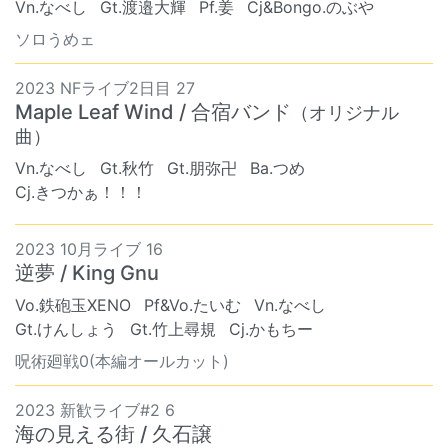
Vn.なべし
Gt.渡邉大輝
Pf.姜
Cj&Bongo.のぶや
ソロうめェ
2023 NFライブ2日目 27
Maple Leaf Wind / 合宿バンド
（オリジナル
曲）
Vn.なべし
Gt.秋竹
Gt.朋弥卍
Ba.つめ
Cj.きつかぁ！！！
2023 10月ライブ 16
逆夢 / King Gnu
Vo.鉄砲玉XENO
Pf&Vo.たいむ
Vn.なべし
Gt.けんしょう
Gt.竹上尋規
Cj.かもちー
呪術廻戦0(本編オールカット)
2023 新歓ライブ#2 6
海の見える街 / 久石譲