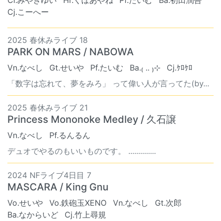
Cl.みやきゆい
Hr.くぼあやね
Pf.たいむ
Ba.初田潤吾
Cj.こーへー
2025 春休みライブ 18
PARK ON MARS / NABOWA
Vn.なべし
Gt.せいや
Pf.たいむ
Ba.₍ .. ₎⊹
Cj.ｹﾛｹﾛ
「数字は忘れて、夢をみろ」 って偉い人が言ってた(by...
2025 春休みライブ 21
Princess Mononoke Medley / 久石譲
Vn.なべし
Pf.るんるん
デュオでやるのもいいものです。 ..............
2024 NFライブ4日目 7
MASCARA / King Gnu
Vo.せいや
Vo.鉄砲玉XENO
Vn.なべし
Gt.次郎
Ba.なからいど
Cj.竹上尋規