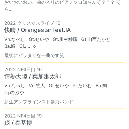
おいおいおい、曲の入りのピアノソロ知らんぞ？？？ そ
ら...
2022 クリスマスライブ 10
快晴 / Orangestar feat.IA
Vn.なべし
Gt.せいや
Gt.川村紗璃
Gt.山西たかと
Ba.鯛
Cj.₍ .. ₎⊹
最後にピッタリな一曲です笑
2022 NF4日目 16
情熱大陸 / 葉加瀬太郎
Vn.なべし
Vn.悠人
Gt.せいや
Pf.たいむ
Ba.鯛
Cj.のぶや
新生アンプラインスト暴力バンド
2022 NF4日目 19
鱗 / 秦基博