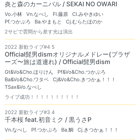
炎と森のカーニバル / SEKAI NO OWARI
Vo.小林
Vn.なべし
Fl.藤原
Cl.みやきゆい
Pf.つかぷろ
Ba.やまもと
Cj.むらたほのか
2サビで雲間から差す光は演出
2022 新歓ライブ#4 5
Official髭男dismオリジナルメドレー(ブラザ
ーズ〜旅は道連れ) / Official髭男dism
Gt&Vo&Cho.ほりけん
Pf&Vo&Cho.つかぷろ
Ba&Vo&Cho.ワタベ
Cj&Vo&Cho.きつかぁ！！！
TSax&Vo.なべし
ライブ成功！！！！！！！！！！
2022 新歓ライブ#3 4
千本桜 feat.初音ミク / 黒うさP
Vn.なべし
Pf.つかぷろ
Ba.鯛
Cj.きつかぁ！！！