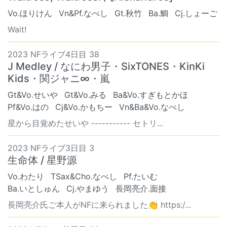
Vo.ほりけん
Vn&Pf.なべし
Gt.秋竹
Ba.鯛
Cj.しょーご
Wait!
2023 NFライブ4日目 38
J Medley / なにわ男子・SixTONES・KinKi
Kids・関ジャニ∞・嵐
Gt&Vo.せいや
Gt&Vo.みる
Ba&Vo.すぎもとかほ
Pf&Vo.はの
Cj&Vo.かもちー
Vn&Ba&Vo.なべし
星から目覚めたせいや ----------- セトリ...
2023 NFライブ3日目 3
生命体 / 星野源
Vo.わたり
TSax&Cho.なべし
Pf.たいむ
Ba.いとしゅん
Cj.やまゆう
長岡亮介.面接
長岡亮介氏ご本人がNFに来られました👏 https:/...