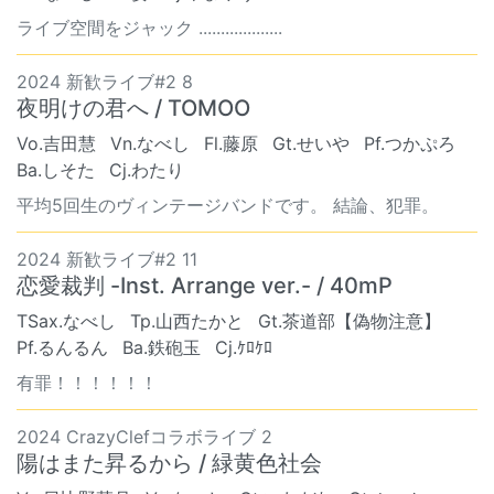
ライブ空間をジャック ...................
2024 新歓ライブ#2 8
夜明けの君へ / TOMOO
Vo.吉田慧
Vn.なべし
Fl.藤原
Gt.せいや
Pf.つかぷろ
Ba.しそた
Cj.わたり
平均5回生のヴィンテージバンドです。 結論、犯罪。
2024 新歓ライブ#2 11
恋愛裁判 -Inst. Arrange ver.- / 40mP
TSax.なべし
Tp.山西たかと
Gt.茶道部【偽物注意】
Pf.るんるん
Ba.鉄砲玉
Cj.ｹﾛｹﾛ
有罪！！！！！！
2024 CrazyClefコラボライブ 2
陽はまた昇るから / 緑黄色社会