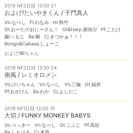
2019 NF2日目 13:00 21
およげ!たいやきくん / 子門真人
Vn.なべし
Fl.わなみ
Hr.秋竹
Gt.おーたのおにーさん！
Gt&Harp.朋弥卍
Pf.こたけ
鍵ハ.もじ
Ba.鯛
Cj.きつかぁ！！！
Bongo&Cabasa.しょーご
およげ!鯛ちゃん
2019 NF2日目 13:30 24
南風 / レミオロメン
Vo.けいちゃん
Vn.なべし
Vn.三輪
Gt.福井
Pf.おがけん
Ba.わか
Cj.よしだこ
2019 NF1日目 12:00 15
大切 / FUNKY MONKEY BABYS
Vo.ぺっきー
Vn.なべし
Gt.ごふじ
Pf.高佐
Ba.しもはる
Cj.木原