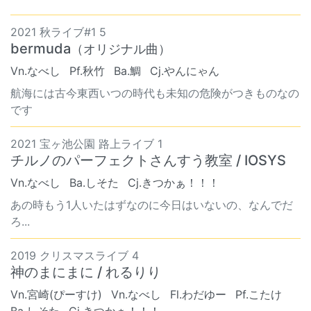
2021 秋ライブ#1 5
bermuda
（オリジナル曲）
Vn.なべし
Pf.秋竹
Ba.鯛
Cj.やんにゃん
航海には古今東西いつの時代も未知の危険がつきものなの
です
2021 宝ヶ池公園 路上ライブ 1
チルノのパーフェクトさんすう教室 / IOSYS
Vn.なべし
Ba.しそた
Cj.きつかぁ！！！
あの時もう1人いたはずなのに今日はいないの、なんでだ
ろ...
2019 クリスマスライブ 4
神のまにまに / れるりり
Vn.宮崎(ぴーすけ)
Vn.なべし
Fl.わだゆー
Pf.こたけ