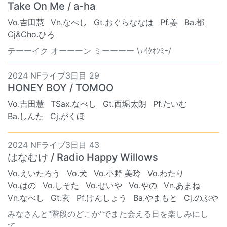
Take On Me / a-ha
Vo.吉田慧
Vn.なべし
Gt.おぐらななは
Pf.姜
Ba.都
Cj&Cho.ひろ
テーーイク オーーーン ミーーーー \ﾃｲｸｵﾝﾐｰ/
2024 NFライブ3日目 29
HONEY BOY / TOMOO
Vo.吉田慧
TSax.なべし
Gt.西堀太朗
Pf.たいむ
Ba.しんた
Cj.がくほ
2024 NFライブ3日目 43
はなむけ / Radio Happy Willows
Vo.えいたろう
Vo.犬
Vo.小野 美玲
Vo.わたり
Vo.はの
Vo.しそた
Vo.せいや
Vo.やの
Vn.あまね
Vn.なべし
Gt.玄
Pf.けんしょう
Ba.やまもと
Cj.のぶや
みなさんと"階段のどこか"でまた会える日を楽しみにし
て...