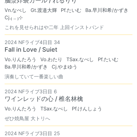
脳漿炸裂ガール / れるりり
Vn.なべし
Gt.渡邉大輝
Pf.たいむ
Ba.早川和希/かずき
Cj.₍ .. ₎⊹
これを見せられはや二年 上回インストバンド
2024 NFライブ4日目 34
Fall in Love / Suiet
Vo.りんたろう
Vo.わたり
TSax.なべし
Pf.たいむ
Ba.早川和希/かずき
Cj.やまゆう
演奏していて一番楽しい曲
2024 NFライブ3日目 6
ワインレッドの心 / 椎名林檎
Vo.りんたろう
TSax.なべし
Pf.けんしょう
ぜひ焼鳥屋 大トリへ
2024 NFライブ3日目 25