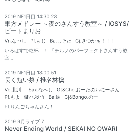
2019 NF1日目 14:30 28
東方メドレー ～夜のさんすう教室～ / IOSYS/
ビートまりお
Vn.なべし
Pf.もじ
Ba.しそた
Cj.きつかぁ！！！
いろはすで乾杯！！ 「チルノのパーフェクトさんすう教
室...
2019 NF1日目 18:00 51
長く短い祭 / 椎名林檎
Vo.北川
TSax.なべし
Gt&Cho.おーたのおにーさん！
Pf.もよ
鍵ハ.秋竹
Ba.鯛
Cj&Bongo.のー
Pf.りんごちゃんさん！
2019 9月ライブ 7
Never Ending World / SEKAI NO OWARI