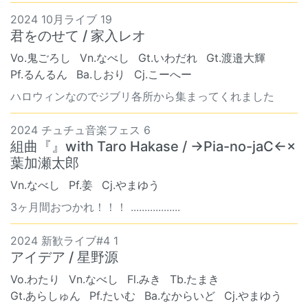
2024 10月ライブ 19
君をのせて / 家入レオ
Vo.鬼ごろし
Vn.なべし
Gt.いわだれ
Gt.渡邉大輝
Pf.るんるん
Ba.しおり
Cj.こーへー
ハロウィンなのでジブリ各所から集まってくれました
2024 チュチュ音楽フェス 6
組曲『』with Taro Hakase / →Pia-no-jaC←×
葉加瀬太郎
Vn.なべし
Pf.姜
Cj.やまゆう
3ヶ月間おつかれ！！！ ..................
2024 新歓ライブ#4 1
アイデア / 星野源
Vo.わたり
Vn.なべし
Fl.みき
Tb.たまき
Gt.あらしゅん
Pf.たいむ
Ba.なからいど
Cj.やまゆう