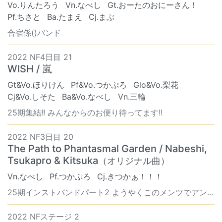
Vo.りんたろう
Vn.なべし
Gt.おーたのおにーさん！
Pf.ちさと
Ba.たまえ
Cj.まぶ
合宿係()バンド
2022 NF4日目 21
WISH / 嵐
Gt&Vo.ほりけん
Pf&Vo.つかぷろ
Glo&Vo.梨花
Cj&Vo.しそた
Ba&Vo.なべし
Vn.三輪
25期集結!! みんなからのお便り待ってます!!
2022 NF3日目 20
The Path to Phantasmal Garden / Nabeshi,
Tsukapro & Kitsuka
（オリジナル曲）
Vn.なべし
Pf.つかぷろ
Cj.きつかぁ！！！
25期インストバンドパート2 ようやくこのメンツでアン...
2022 NFステージ 2