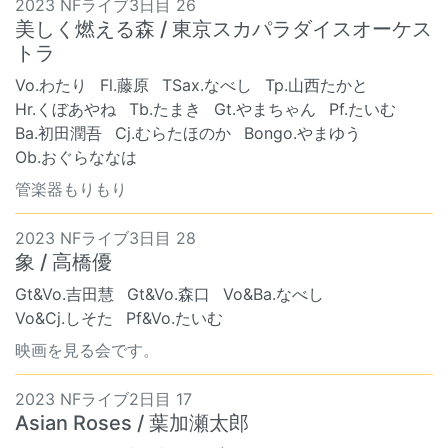
2023 NFライブ3日目 26
美しく燃える森 / 東京スカパラダイスオーケス
トラ
Vo.わたり
Fl.藤原
TSax.なべし
Tp.山西たかと
Hr.くぼあやね
Tb.たまき
Gt.やまちゃん
Pf.たいむ
Ba.初田潤吾
Cj.むらたほのか
Bongo.やまゆう
Ob.おぐらななは
管楽器もりもり
2023 NFライブ3日目 28
象 / 高橋優
Gt&Vo.吉田慧
Gt&Vo.森口
Vo&Ba.なべし
Vo&Cj.しそた
Pf&Vo.たいむ
映画を見る会です。
2023 NFライブ2日目 17
Asian Roses / 葉加瀬太郎