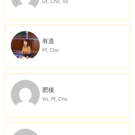
Gt, Cho, Vo
有道
Pf, Cho
肥後
Vo, Pf, Cho