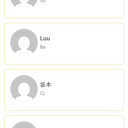
Vo
Luu
Ba
坂本
Cj