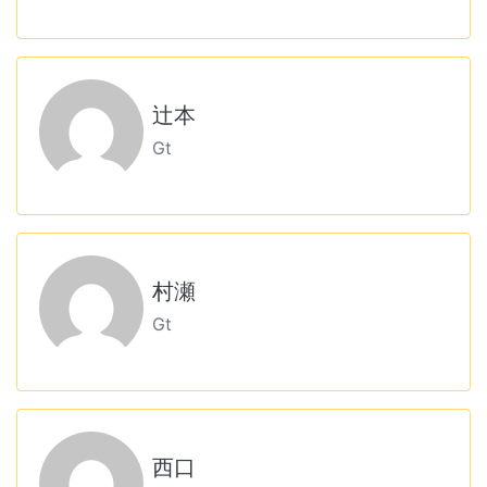
辻本
Gt
村瀬
Gt
西口