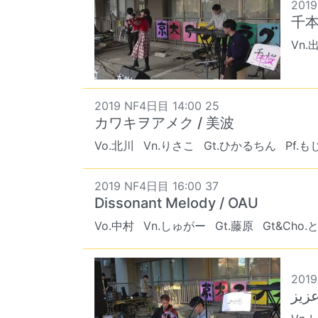
2019
千本
Vn.
2019 NF4日目 14:00 25
カワキヲアメク / 美波
Vo.北川
Vn.りさこ
Gt.ひかるちん
Pf.も
2019 NF4日目 16:00 37
Dissonant Melody / OAU
Vo.中村
Vn.しゅがー
Gt.藤原
Gt&Cho
2019