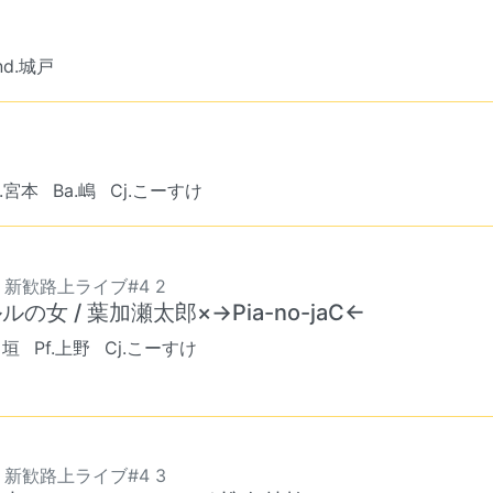
nd.城戸
f.宮本
Ba.嶋
Cj.こーすけ
8 新歓路上ライブ#4 2
ルの女 / 葉加瀬太郎×→Pia-no-jaC←
出垣
Pf.上野
Cj.こーすけ
8 新歓路上ライブ#4 3