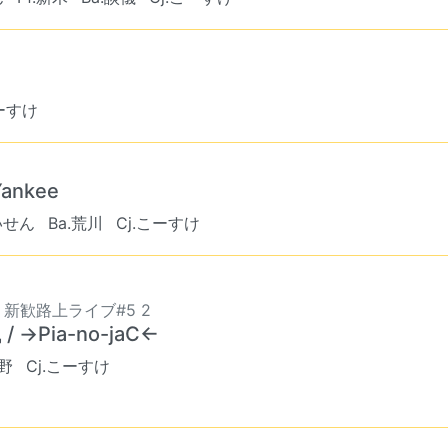
こーすけ
 Yankee
いせん
Ba.荒川
Cj.こーすけ
8 新歓路上ライブ#5 2
/ →Pia-no-jaC←
上野
Cj.こーすけ