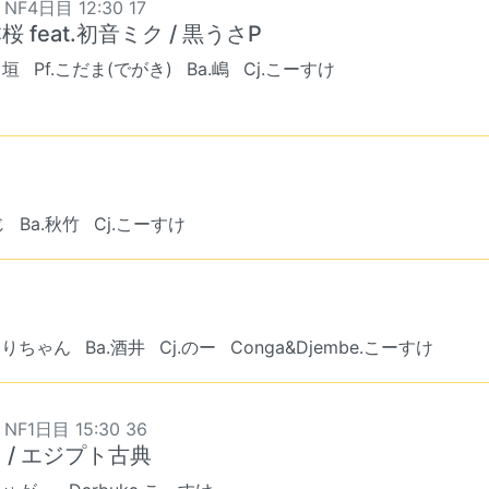
 NF4日目 12:30 17
桜 feat.初音ミク / 黒うさP
出垣
Pf.こだま(でがき)
Ba.嶋
Cj.こーすけ
じ
Ba.秋竹
Cj.こーすけ
.とりちゃん
Ba.酒井
Cj.のー
Conga&Djembe.こーすけ
 NF1日目 15:30 36
عزيز / エジプト古典