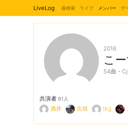
LiveLog
曲検索
ライブ
メンバー
デ
2016
こー
54曲・Cj, 
共演者
81人
酒井
出垣
tkg