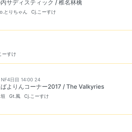
内サディスティック / 椎名林檎
Vo.とりちゃん
Cj.こーすけ
.こーすけ
 NF4日目 14:00 24
ばよりんコーナー2017 / The Valkyries
出垣
Gt.風
Cj.こーすけ