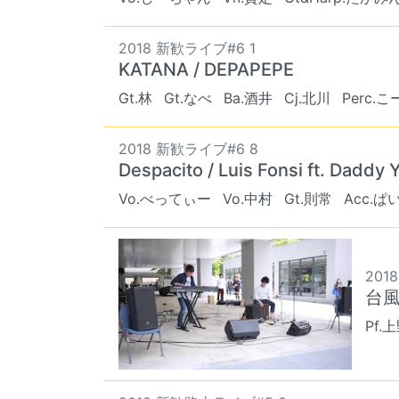
2018 新歓ライブ#6 1
KATANA / DEPAPEPE
Gt.林
Gt.なべ
Ba.酒井
Cj.北川
Perc.
2018 新歓ライブ#6 8
Despacito / Luis Fonsi ft. Daddy
Vo.べってぃー
Vo.中村
Gt.則常
Acc.ぱ
201
台風 
Pf.