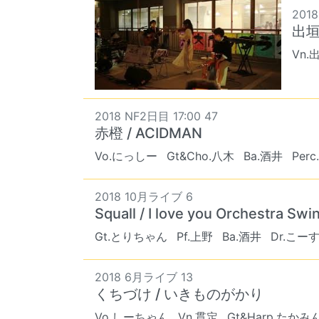
2018
出垣
Vn.
2018 NF2日目 17:00 47
赤橙 / ACIDMAN
Vo.にっしー
Gt&Cho.八木
Ba.酒井
Per
2018 10月ライブ 6
Squall / I love you Orchestra Swi
Gt.とりちゃん
Pf.上野
Ba.酒井
Dr.こー
2018 6月ライブ 13
くちづけ / いきものがかり
Vo.しーちゃん
Vn.貫定
Gt&Harp.たかみ