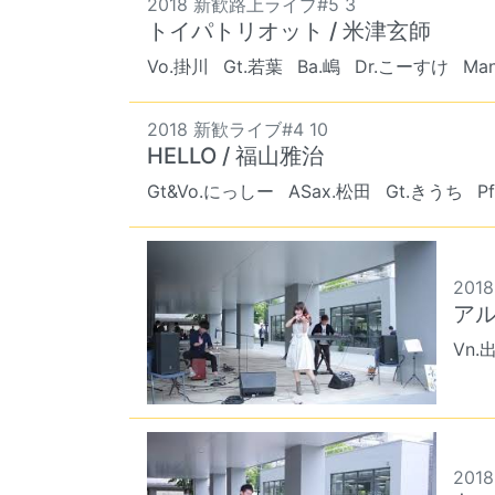
2018 新歓路上ライブ#5 3
トイパトリオット / 米津玄師
Vo.掛川
Gt.若葉
Ba.嶋
Dr.こーすけ
Ma
2018 新歓ライブ#4 10
HELLO / 福山雅治
Gt&Vo.にっしー
ASax.松田
Gt.きうち
P
201
アル
Vn.
201