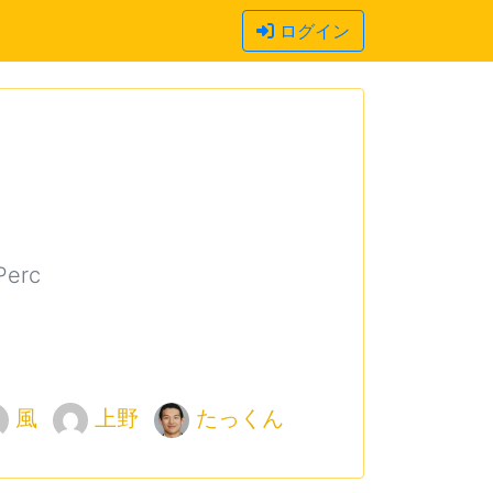
ログイン
Perc
風
上野
たっくん