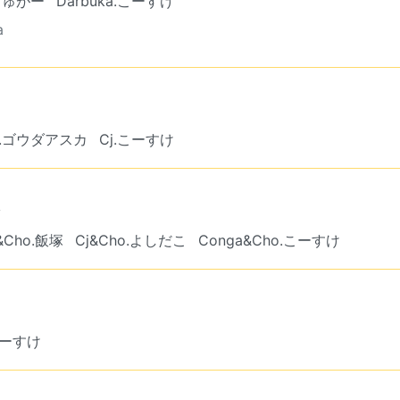
しゅがー
Darbuka.こーすけ
a
a.ゴウダアスカ
Cj.こーすけ
ン
&Cho.飯塚
Cj&Cho.よしだこ
Conga&Cho.こーすけ
こーすけ