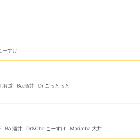
.こーすけ
Pf.有道
Ba.酒井
Dr.ごっとっと
野
Ba.酒井
Dr&Cho.こーすけ
Marimba.大井