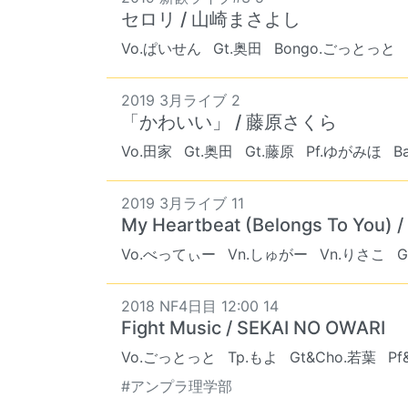
セロリ / 山崎まさよし
Vo.ぱいせん
Gt.奥田
Bongo.ごっとっと
2019 3月ライブ 2
「かわいい」 / 藤原さくら
Vo.田家
Gt.奥田
Gt.藤原
Pf.ゆがみほ
B
2019 3月ライブ 11
My Heartbeat (Belongs To You) 
Vo.べってぃー
Vn.しゅがー
Vn.りさこ
G
2018 NF4日目 12:00 14
Fight Music / SEKAI NO OWARI
Vo.ごっとっと
Tp.もよ
Gt&Cho.若葉
Pf
#アンプラ理学部