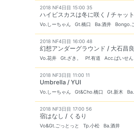
2018 NF4日目 15:00 35
ハイビスカスは冬に咲く / チャッ
Vo.しーちゃん
Gt.橋口
Ba.酒井
Bongo
2018 NF4日目 16:00 48
幻想アンダーグラウンド / 大石昌
Vo.花井
Gt.ざき。
Pf.有道
Acc.ぱいせん
2018 NF3日目 11:00 11
Umbrella / YUI
Vo.しーちゃん
Gt&Cho.橋口
Gt.新木
Ba
2018 NF3日目 17:00 56
宿はなし / くるり
Vo&Gt.ごっとっと
Tp.小松
Ba.酒井