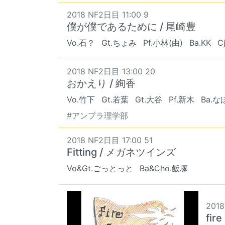
2018 NF2日目 11:00 9
僕が僕であるために / 尾崎豊
Vo.石？
Gt.ちょみ
Pf.小林(由)
Ba.KK
C
2018 NF2日目 13:00 20
おかえり / 絢香
Vo.竹下
Gt.若葉
Gt.大谷
Pf.新木
Ba.
#アンプラ理学部
2018 NF2日目 17:00 51
Fitting / メガネツインズ
Vo&Gt.ごっとっと
Ba&Cho.飯塚
2018
fir