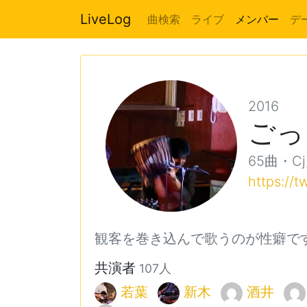
LiveLog
曲検索
ライブ
メンバー
デ
2016
ごっ
65曲・Cj, 
https://t
観客を巻き込んで歌うのが性癖で
共演者
107人
若葉
新木
酒井