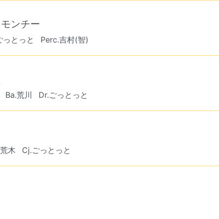
トモンチー
.ごっとっと
Perc.吉村(智)
良
Ba.荒川
Dr.ごっとっと
.荒木
Cj.ごっとっと