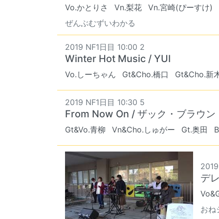
Vo.かとりさ
Vn.梨花
Vn.宮崎(ぴーすけ)
ぜんぶむずいわかる
2019 NF1日目 10:00 2
Winter Hot Music / YUI
Vo.しーちゃん
Gt&Cho.橋口
Gt&Cho.新
2019 NF1日目 10:30 5
From Now On / ザック・ブラウ
Gt&Vo.青柳
Vn&Cho.しゅがー
Gt.奥田
2019
デレ
Vo&
おねシ