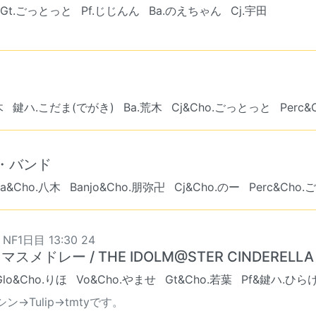
Gt.ごっとっと
Pf.じじんん
Ba.のえちゃん
Cj.宇田
木
鍵ハ.こだま(でがき)
Ba.荒木
Cj&Cho.ごっとっと
Perc
ン・バンド
Ba&Cho.八木
Banjo&Cho.朋弥卍
Cj&Cho.のー
Perc&Cho
 NF1日目 13:30 24
マスメドレー / THE IDOLM@STER CINDERELLA 
Glo&Cho.りほ
Vo&Cho.やませ
Gt&Cho.若葉
Pf&鍵ハ.ひら
ン→Tulip→tmtyです。