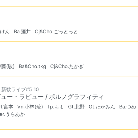
らけん
Ba.酒井
Cj&Cho.ごっとっと
伊藤(駿)
Ba&Cho.tkg
Cj&Cho.たかぎ
9 新歓ライブ#5 10
ュー・ラビュー / ポルノグラフィティ
Pf.宮本
Vn.小林(琉)
Tp.もよ
Gt.北野
Gt.たかみん
Ba.つめ
ker.うらあか