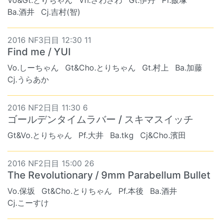
Vo&Gt.とりちゃん
Vn.さわさわ
Gt.伊丹
Pf.飯塚
Ba.酒井
Cj.吉村(智)
2016 NF3日目 12:30 11
Find me / YUI
Vo.しーちゃん
Gt&Cho.とりちゃん
Gt.村上
Ba.加藤
Cj.うらあか
2016 NF2日目 11:30 6
ゴールデンタイムラバー / スキマスイッチ
Gt&Vo.とりちゃん
Pf.大井
Ba.tkg
Cj&Cho.濱田
2016 NF2日目 15:00 26
The Revolutionary / 9mm Parabellum Bullet
Vo.保坂
Gt&Cho.とりちゃん
Pf.本後
Ba.酒井
Cj.こーすけ