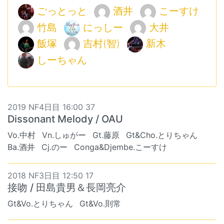
ごっとっと
酒井
こーすけ
竹島
にっしー
大井
飯塚
吉村(智)
新木
しーちゃん
2019 NF4日目 16:00 37
Dissonant Melody / OAU
Vo.中村
Vn.しゅがー
Gt.藤原
Gt&Cho.とりちゃん
Ba.酒井
Cj.のー
Conga&Djembe.こーすけ
2018 NF3日目 12:50 17
接吻 / 田島貴男＆長岡亮介
Gt&Vo.とりちゃん
Gt&Vo.則常