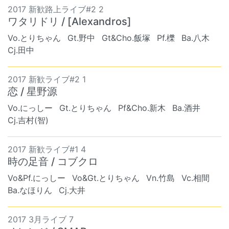
2017 新歓路上ライブ#2 2
ワタリドリ / [Alexandros]
Vo.とりちゃん
Gt.野中
Gt&Cho.飯塚
Pf.櫟
Ba.八木
Cj.田中
2017 新歓ライブ#2 1
恋 / 星野源
Vo.にっしー
Gt.とりちゃん
Pf&Cho.新木
Ba.酒井
Cj.吉村(智)
2017 新歓ライブ#1 4
時の足音 / コブクロ
Vo&Pf.にっしー
Vo&Gt.とりちゃん
Vn.竹島
Vc.相間
Ba.なほりん
Cj.大井
2017 3月ライブ 7