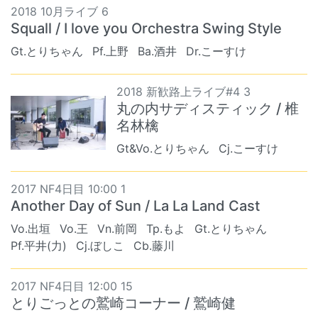
2018 10月ライブ 6
Squall / I love you Orchestra Swing Style
Gt.とりちゃん
Pf.上野
Ba.酒井
Dr.こーすけ
2018 新歓路上ライブ#4 3
丸の内サディスティック / 椎
名林檎
Gt&Vo.とりちゃん
Cj.こーすけ
2017 NF4日目 10:00 1
Another Day of Sun / La La Land Cast
Vo.出垣
Vo.王
Vn.前岡
Tp.もよ
Gt.とりちゃん
Pf.平井(力)
Cj.ぼしこ
Cb.藤川
2017 NF4日目 12:00 15
とりごっとの鷲崎コーナー / 鷲崎健