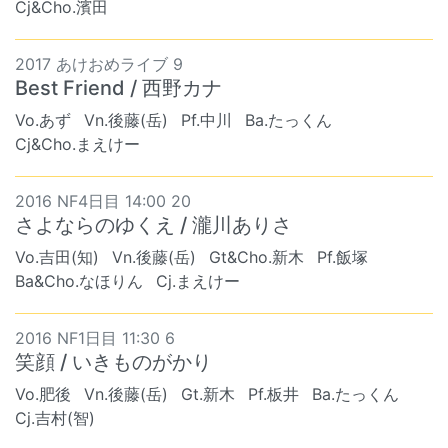
Cj&Cho.濱田
2017 あけおめライブ 9
Best Friend / 西野カナ
Vo.あず
Vn.後藤(岳)
Pf.中川
Ba.たっくん
Cj&Cho.まえけー
2016 NF4日目 14:00 20
さよならのゆくえ / 瀧川ありさ
Vo.吉田(知)
Vn.後藤(岳)
Gt&Cho.新木
Pf.飯塚
Ba&Cho.なほりん
Cj.まえけー
2016 NF1日目 11:30 6
笑顔 / いきものがかり
Vo.肥後
Vn.後藤(岳)
Gt.新木
Pf.板井
Ba.たっくん
Cj.吉村(智)