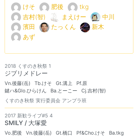
けそ
肥後
tkg
吉村(智)
まえけー
中川
濱田
たっくん
新木
あず
2018 くすのき秋祭 1
ジブリメドレー
Vn.後藤(岳)
Tb.けそ
Gt.溝上
Pf.原
鍵ハ&Glo.ひらけん
Ba.とーこー
Cj.吉村(智)
くすのき秋祭 実行委員会 アンプラ班
2017 新歓ライブ#5 4
SMILY / 大塚愛
Vo.肥後
Vn.後藤(岳)
Gt.橋口
Pf&Cho.けそ
Ba.tkg