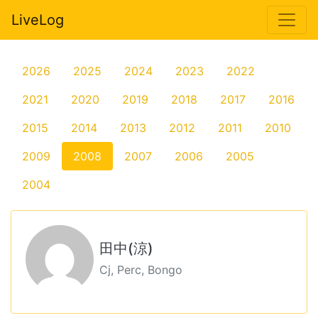
LiveLog
2026
2025
2024
2023
2022
2021
2020
2019
2018
2017
2016
2015
2014
2013
2012
2011
2010
2009
2008
2007
2006
2005
2004
田中(涼)
Cj, Perc, Bongo