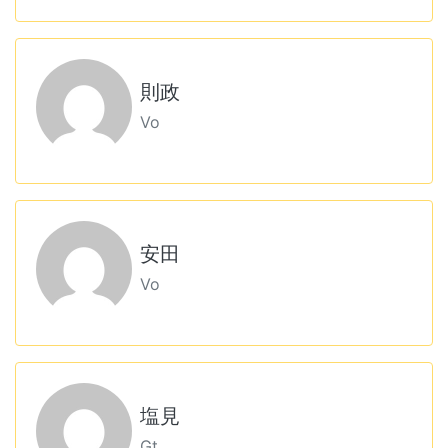
則政
Vo
安田
Vo
塩見
Gt