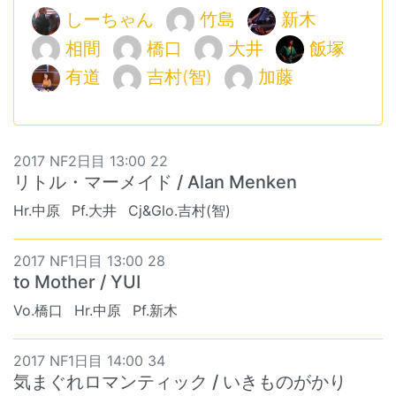
しーちゃん
竹島
新木
相間
橋口
大井
飯塚
有道
吉村(智)
加藤
2017 NF2日目 13:00 22
リトル・マーメイド / Alan Menken
Hr.中原
Pf.大井
Cj&Glo.吉村(智)
2017 NF1日目 13:00 28
to Mother / YUI
Vo.橋口
Hr.中原
Pf.新木
2017 NF1日目 14:00 34
気まぐれロマンティック / いきものがかり