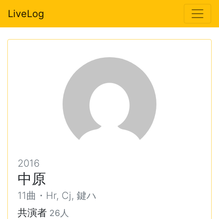
LiveLog
2016
中原
11曲・Hr, Cj, 鍵ハ
共演者
26人