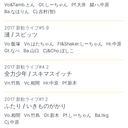
Vo&Tamb.とん
Gt.しーちゃん
Pf.大井
鍵ハ.中原
Ba.なほりん
Cj.吉村(智)
2017 新歓ライブ#5 9
漣 / スピッツ
Vo.飯塚
Vn.はたちゃん
Fl&Shaker.しーちゃん
Hr.中原
Gt.なべ
Ba.山口
Cj&Cho.ぼしこ
2017 新歓ライブ#4 2
全力少年 / スキマスイッチ
Vn.竹島
Vc.相間
Hr.中原
Pf.新木
2017 新歓ライブ#1 2
ふたり / いきものがかり
Vo.相間
Vn.竹島
Gt.新木
Pf.しーちゃん
Ba.tkg
Cj.中原