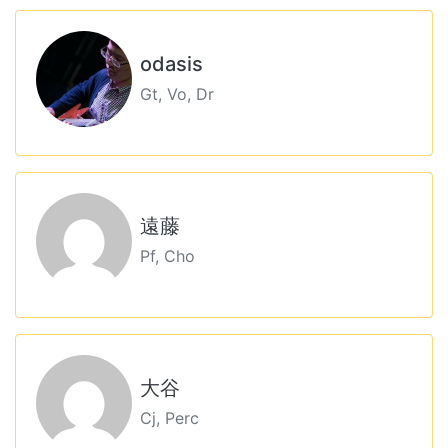
odasis
Gt, Vo, Dr
遠藤
Pf, Cho
大谷
Cj, Perc