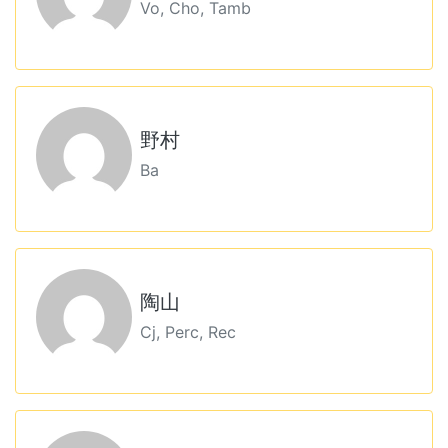
Vo, Cho, Tamb
野村
Ba
陶山
Cj, Perc, Rec