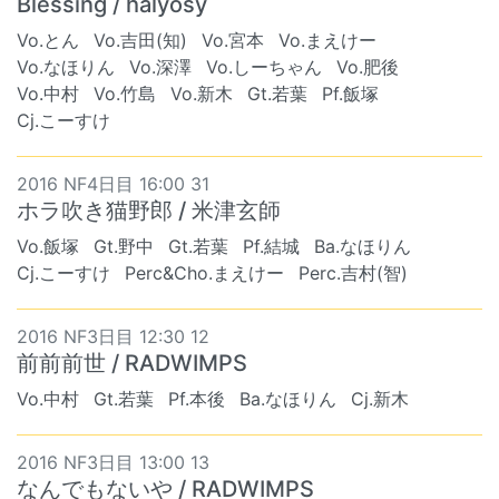
Blessing / halyosy
Vo.とん
Vo.吉田(知)
Vo.宮本
Vo.まえけー
Vo.なほりん
Vo.深澤
Vo.しーちゃん
Vo.肥後
Vo.中村
Vo.竹島
Vo.新木
Gt.若葉
Pf.飯塚
Cj.こーすけ
2016 NF4日目 16:00 31
ホラ吹き猫野郎 / 米津玄師
Vo.飯塚
Gt.野中
Gt.若葉
Pf.結城
Ba.なほりん
Cj.こーすけ
Perc&Cho.まえけー
Perc.吉村(智)
2016 NF3日目 12:30 12
前前前世 / RADWIMPS
Vo.中村
Gt.若葉
Pf.本後
Ba.なほりん
Cj.新木
2016 NF3日目 13:00 13
なんでもないや / RADWIMPS