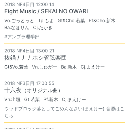
2018 NF4日目 12:00 14
Fight Music / SEKAI NO OWARI
Vo.ごっとっと
Tp.もよ
Gt&Cho.若葉
Pf&Cho.新木
Ba.なほりん
Cj.たかぎ
#アンプラ理学部
2018 NF4日目 13:00 21
抜錨 / ナナホシ管弦楽団
Gt&Vo.若葉
Vn.しゅがー
Ba.新木
Cj.まえけー
2018 NF3日目 17:00 55
十六夜
（オリジナル曲）
Vn.出垣
Gt.若葉
Pf.新木
Cj.まえけー
ウッドブロック落としてごめんなさい(まえけー) 音源はこ
ちら