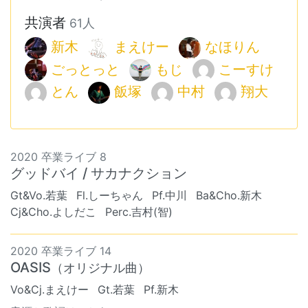
共演者
61人
新木
まえけー
なほりん
ごっとっと
もじ
こーすけ
とん
飯塚
中村
翔大
2020 卒業ライブ 8
グッドバイ / サカナクション
Gt&Vo.若葉
Fl.しーちゃん
Pf.中川
Ba&Cho.新木
Cj&Cho.よしだこ
Perc.吉村(智)
2020 卒業ライブ 14
OASIS
（オリジナル曲）
Vo&Cj.まえけー
Gt.若葉
Pf.新木