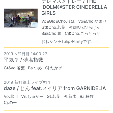
デレマスメドレー / THE
IDOLM@STER CINDERELLA
GIRLS
Vo&Glo&Cho.りほ
Vo&Cho.やませ
Gt&Cho.若葉
Pf&鍵ハ.ひらけん
Ba&Cho.鯛
Cj&Cho.ごっとっと
おねシン→Tulip→tmtyです。
2019 NF1日目 14:00 27
平気？ / 薄塩指数
Gt&Vo.若葉
Ba.つめ
Cj.たかぎ
2019 新歓路上ライブ#1 1
daze / じん feat.メイリア from GARNiDELiA
Vo.北川
Vn.しゅがー
Gt.若葉
Pf.新木
Ba.秋竹
Cj.のー