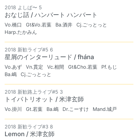
2018 よしぱ〜 5
おなじ話 / ハンバート ハンバート
Vo.橋口
Gt&Vo.若葉
Ba.酒井
Cj.ごっとっと
Harp.たかみん
2018 新歓ライブ#5 6
星屑のインターリュード / fhána
Vo.あず
Vn.貫定
Vc.相間
Gt&Cho.若葉
Pf.もじ
Ba.嶋
Cj.ごっとっと
2018 新歓路上ライブ#5 3
トイパトリオット / 米津玄師
Vo.掛川
Gt.若葉
Ba.嶋
Dr.こーすけ
Mand.城戸
2018 新歓ライブ#3 8
Lemon / 米津玄師