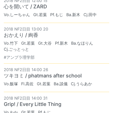
2018 NF2日目 12:00 15
心を開いて / ZARD
Vo.しーちゃん
Gt.若葉
Pf.もじ
Ba.新木
Cj.田中
2018 NF2日目 13:00 20
おかえり / 絢香
Vo.竹下
Gt.若葉
Gt.大谷
Pf.新木
Ba.なほりん
Cj.ごっとっと
#アンプラ理学部
2018 NF2日目 14:00 26
ツキヨミ / phatmans after school
Vo.飯塚
Fl.高佐
Gt.若葉
Ba.談儀
Cj.うらあか
2018 NF2日目 14:00 31
Grip! / Every Little Thing
Vo.わか
Gt.若葉
Pf.もじ