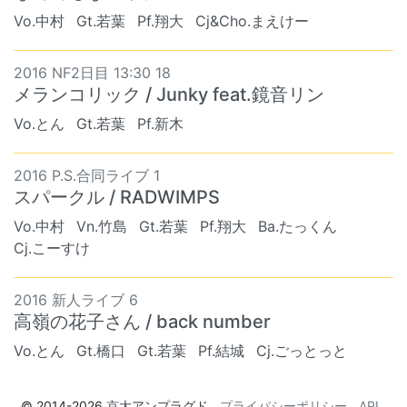
Vo.中村
Gt.若葉
Pf.翔大
Cj&Cho.まえけー
2016 NF2日目 13:30 18
メランコリック / Junky feat.鏡音リン
Vo.とん
Gt.若葉
Pf.新木
2016 P.S.合同ライブ 1
スパークル / RADWIMPS
Vo.中村
Vn.竹島
Gt.若葉
Pf.翔大
Ba.たっくん
Cj.こーすけ
2016 新人ライブ 6
高嶺の花子さん / back number
Vo.とん
Gt.橋口
Gt.若葉
Pf.結城
Cj.ごっとっと
© 2014-2026
京大アンプラグド
プライバシーポリシー
API