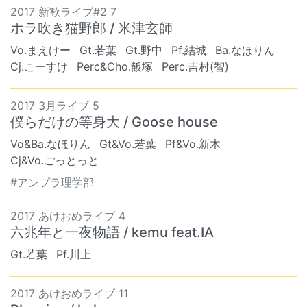
2017 新歓ライブ#2 7
ホラ吹き猫野郎 / 米津玄師
Vo.まえけー
Gt.若葉
Gt.野中
Pf.結城
Ba.なほりん
Cj.こーすけ
Perc&Cho.飯塚
Perc.吉村(智)
2017 3月ライブ 5
僕らだけの等身大 / Goose house
Vo&Ba.なほりん
Gt&Vo.若葉
Pf&Vo.新木
Cj&Vo.ごっとっと
#アンプラ理学部
2017 あけおめライブ 4
六兆年と一夜物語 / kemu feat.IA
Gt.若葉
Pf.川上
2017 あけおめライブ 11