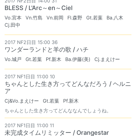
2017 NF2日目 14:00 31
BLESS / L'Arc～en～Ciel
Vo.宮本
Vn.竹島
Vn.前岡
Fl.森野
Gt.若葉
Ba.八木
Cj.田中
2017 NF2日目 15:00 36
ワンダーランドと羊の歌 / ハチ
Vo.城戸
Gt.若葉
Pf.新木
Ba.伊藤(美)
Cj.まえけー
2017 NF1日目 11:00 10
ちゃんとした生き方ってどんなだろう / ヘルニ
ア
Cj&Vo.まえけー
Gt.若葉
Pf.新木
ちゃんとした生き方ってどんななんでしょうね。
2017 NF1日目 11:00 11
未完成タイムリミッター / Orangestar