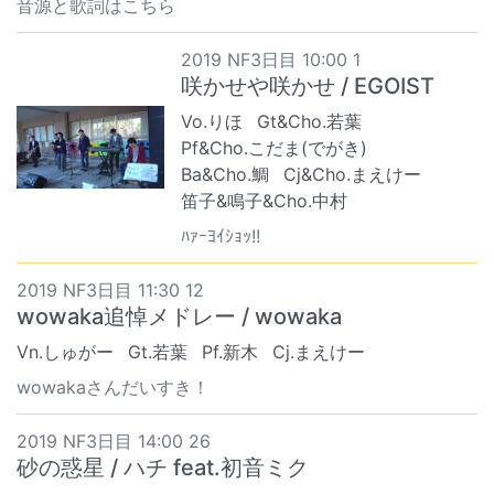
音源と歌詞はこちら
2019 NF3日目 10:00 1
咲かせや咲かせ / EGOIST
Vo.りほ
Gt&Cho.若葉
Pf&Cho.こだま(でがき)
Ba&Cho.鯛
Cj&Cho.まえけー
笛子&鳴子&Cho.中村
ﾊｧｰﾖｲｼｮｯ!!
2019 NF3日目 11:30 12
wowaka追悼メドレー / wowaka
Vn.しゅがー
Gt.若葉
Pf.新木
Cj.まえけー
wowakaさんだいすき！
2019 NF3日目 14:00 26
砂の惑星 / ハチ feat.初音ミク