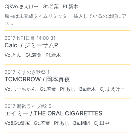
Cj&Vo.まえけー
Gt.若葉
Pf.新木
原曲は未完成タイムリミッター 挿入しているのは順にア
ス...
2017 NF1日目 14:00 31
Calc. / ジミーサムP
Vo.とん
Gt.若葉
Pf.新木
2017 くすのき秋祭 1
TOMORROW / 岡本真夜
Vo.しーちゃん
Gt.若葉
Pf.もじ
Ba.新木
Cj.まえけー
2017 新歓ライブ#2 5
エイミー / THE ORAL CIGARETTES
Vo&Gt.飯塚
Gt.若葉
Pf.もじ
Ba.相間
Cj.田中