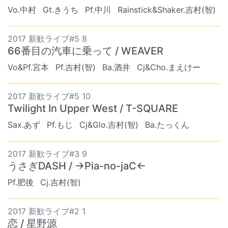
Vo.中村
Gt.きうち
Pf.中川
Rainstick&Shaker.吉村(智)
2017 新歓ライブ#5 8
66番目の汽車に乗って / WEAVER
Vo&Pf.宮本
Pf.吉村(智)
Ba.酒井
Cj&Cho.まえけー
2017 新歓ライブ#5 10
Twilight In Upper West / T-SQUARE
Sax.あず
Pf.もじ
Cj&Glo.吉村(智)
Ba.たっくん
2017 新歓ライブ#3 9
うさぎDASH / →Pia-no-jaC←
Pf.肥後
Cj.吉村(智)
2017 新歓ライブ#2 1
恋 / 星野源