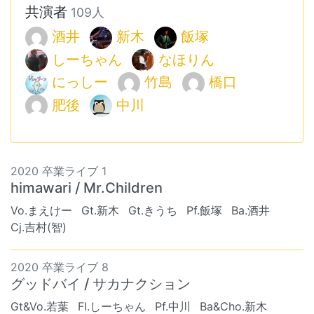
共演者
109人
酒井
新木
飯塚
しーちゃん
なほりん
にっしー
竹島
橋口
肥後
中川
2020 卒業ライブ 1
himawari / Mr.Children
Vo.まえけー
Gt.新木
Gt.きうち
Pf.飯塚
Ba.酒井
Cj.吉村(智)
2020 卒業ライブ 8
グッドバイ / サカナクション
Gt&Vo.若葉
Fl.しーちゃん
Pf.中川
Ba&Cho.新木