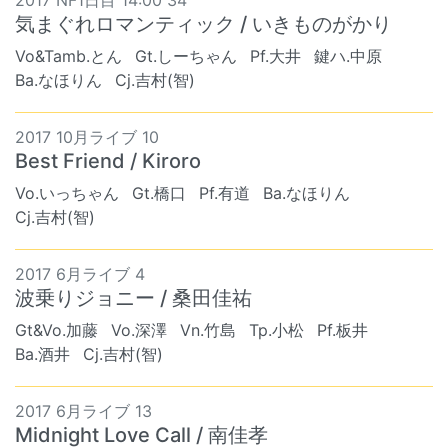
2017 NF1日目 14:00 34
気まぐれロマンティック / いきものがかり
Vo&Tamb.とん
Gt.しーちゃん
Pf.大井
鍵ハ.中原
Ba.なほりん
Cj.吉村(智)
2017 10月ライブ 10
Best Friend / Kiroro
Vo.いっちゃん
Gt.橋口
Pf.有道
Ba.なほりん
Cj.吉村(智)
2017 6月ライブ 4
波乗りジョニー / 桑田佳祐
Gt&Vo.加藤
Vo.深澤
Vn.竹島
Tp.小松
Pf.板井
Ba.酒井
Cj.吉村(智)
2017 6月ライブ 13
Midnight Love Call / 南佳孝