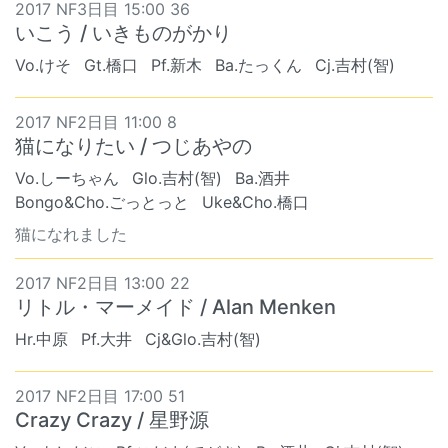
2017 NF3日目 15:00 36
いこう / いきものがかり
Vo.けそ
Gt.橋口
Pf.新木
Ba.たっくん
Cj.吉村(智)
2017 NF2日目 11:00 8
猫になりたい / つじあやの
Vo.しーちゃん
Glo.吉村(智)
Ba.酒井
Bongo&Cho.ごっとっと
Uke&Cho.橋口
猫になれました
2017 NF2日目 13:00 22
リトル・マーメイド / Alan Menken
Hr.中原
Pf.大井
Cj&Glo.吉村(智)
2017 NF2日目 17:00 51
Crazy Crazy / 星野源