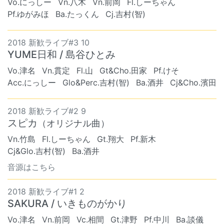
Vo.にっしー
Vn.八木
Vn.前岡
Fl.しーちゃん
Pf.ゆがみほ
Ba.たっくん
Cj.吉村(智)
2018 新歓ライブ#3 10
YUME日和 / 島谷ひとみ
Vo.津名
Vn.貫定
Fl.山
Gt&Cho.田家
Pf.けそ
Acc.にっしー
Glo&Perc.吉村(智)
Ba.酒井
Cj&Cho.濱田
2018 新歓ライブ#2 9
スピカ
（オリジナル曲）
Vn.竹島
Fl.しーちゃん
Gt.翔大
Pf.新木
Cj&Glo.吉村(智)
Ba.酒井
音源はこちら
2018 新歓ライブ#1 2
SAKURA / いきものがかり
Vo.津名
Vn.前岡
Vc.相間
Gt.津野
Pf.中川
Ba.談儀