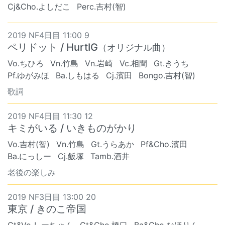
Cj&Cho.よしだこ
Perc.吉村(智)
2019 NF4日目 11:00 9
ペリドット / HurtIG
（オリジナル曲）
Vo.ちひろ
Vn.竹島
Vn.岩崎
Vc.相間
Gt.きうち
Pf.ゆがみほ
Ba.しもはる
Cj.濱田
Bongo.吉村(智)
歌詞
2019 NF4日目 11:30 12
キミがいる / いきものがかり
Vo.吉村(智)
Vn.竹島
Gt.うらあか
Pf&Cho.濱田
Ba.にっしー
Cj.飯塚
Tamb.酒井
老後の楽しみ
2019 NF3日目 13:00 20
東京 / きのこ帝国