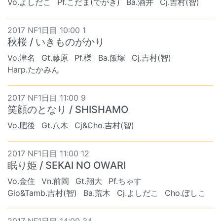
Vo.よしだこ
Pf.こだま(でがき)
Ba.酒井
Cj.吉村(智)
2017 NF1日目 10:00 1
秋桜 / いきものがかり
Vo.津名
Gt.藤原
Pf.櫟
Ba.飯塚
Cj.吉村(智)
Harp.たかみん
2017 NF1日目 11:00 9
笑顔のとなり / SHISHAMO
Vo.肥後
Gt.八木
Cj&Cho.吉村(智)
2017 NF1日目 11:00 12
眠り姫 / SEKAI NO OWARI
Vo.金住
Vn.前岡
Gt.翔大
Pf.ちゃす
Glo&Tamb.吉村(智)
Ba.荒木
Cj.よしだこ
Cho.ぼしこ