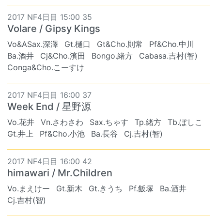
2017 NF4日目 15:00 35
Volare / Gipsy Kings
Vo&ASax.深澤
Gt.樋口
Gt&Cho.則常
Pf&Cho.中川
Ba.酒井
Cj&Cho.濱田
Bongo.緒方
Cabasa.吉村(智)
Conga&Cho.こーすけ
2017 NF4日目 16:00 37
Week End / 星野源
Vo.花井
Vn.さわさわ
Sax.ちゃす
Tp.緒方
Tb.ぼしこ
Gt.井上
Pf&Cho.小池
Ba.長谷
Cj.吉村(智)
2017 NF4日目 16:00 42
himawari / Mr.Children
Vo.まえけー
Gt.新木
Gt.きうち
Pf.飯塚
Ba.酒井
Cj.吉村(智)