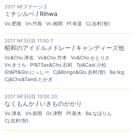
2017 NFステージ 2
ミチシルベ / Rihwa
Vo.肥後
Vn.竹島
Vc.相間
Pf.有道
Cj.吉村(智)
2017 NF3日目 11:00 7
昭和のアイドルメドレー / キャンディーズ他
Vo&Cho.津名
Vo&Cho.竹本
Vo&Cho.かとりさ
Vn.きうち
Pf&TSax&Cho.石村
Tp&Cast.小松
Gt&Pf&Glo.にっしー
Cj&Bongo&Glo.吉村(智)
Ba.tkg
Cj&Cho&Tamb.たかぎ
2017 NF3日目 13:00 20
なくもんか / いきものがかり
Vo.津名
Vn.前岡
Gt.津野
Pf.新木
Ba.なほりん
Cj.吉村(智)