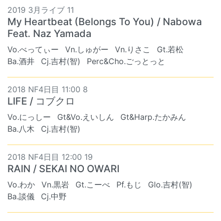
2019 3月ライブ 11
My Heartbeat (Belongs To You) / Nabowa
Feat. Naz Yamada
Vo.べってぃー
Vn.しゅがー
Vn.りさこ
Gt.若松
Ba.酒井
Cj.吉村(智)
Perc&Cho.ごっとっと
2018 NF4日目 11:00 8
LIFE / コブクロ
Vo.にっしー
Gt&Vo.えいしん
Gt&Harp.たかみん
Ba.八木
Cj.吉村(智)
2018 NF4日目 12:00 19
RAIN / SEKAI NO OWARI
Vo.わか
Vn.黒岩
Gt.こーべ
Pf.もじ
Glo.吉村(智)
Ba.談儀
Cj.中野