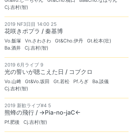
Gt&Vo.しーちゃん
Gt&Cho.橋口
Ba&Cho.なほりん
Cj.吉村(智)
2019 NF3日目 14:00 25
花咲きポプラ / 秦基博
Vo.飯塚
Vn.さわさわ
Gt&Cho.伊丹
Gt.松本(壮)
Ba.酒井
Cj.吉村(智)
2019 6月ライブ 9
光の誓いが聴こえた日 / コブクロ
Vo.山﨑
Gt&Vo.坂田
Gt.若松
Pf.ろぎ
Ba.談儀
Cj.吉村(智)
2019 新歓ライブ#4 5
熊蜂の飛行 / →Pia-no-jaC←
Pf.肥後
Cj.吉村(智)