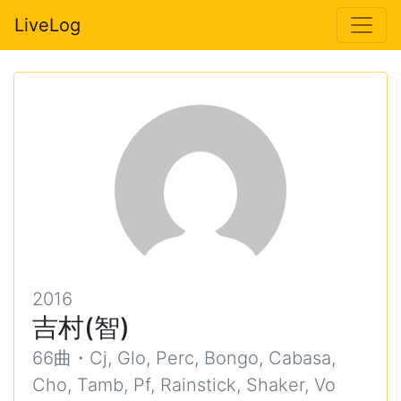
LiveLog
2016
吉村(智)
66曲・Cj, Glo, Perc, Bongo, Cabasa,
Cho, Tamb, Pf, Rainstick, Shaker, Vo