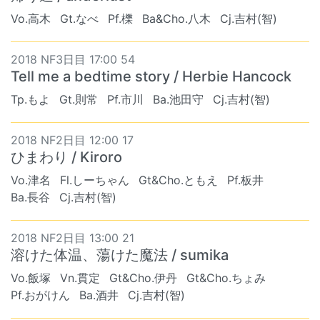
Vo.高木
Gt.なべ
Pf.櫟
Ba&Cho.八木
Cj.吉村(智)
2018 NF3日目 17:00 54
Tell me a bedtime story / Herbie Hancock
Tp.もよ
Gt.則常
Pf.市川
Ba.池田守
Cj.吉村(智)
2018 NF2日目 12:00 17
ひまわり / Kiroro
Vo.津名
Fl.しーちゃん
Gt&Cho.ともえ
Pf.板井
Ba.長谷
Cj.吉村(智)
2018 NF2日目 13:00 21
溶けた体温、蕩けた魔法 / sumika
Vo.飯塚
Vn.貫定
Gt&Cho.伊丹
Gt&Cho.ちょみ
Pf.おがけん
Ba.酒井
Cj.吉村(智)