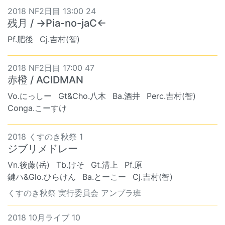
2018 NF2日目 13:00 24
残月 / →Pia-no-jaC←
Pf.肥後
Cj.吉村(智)
2018 NF2日目 17:00 47
赤橙 / ACIDMAN
Vo.にっしー
Gt&Cho.八木
Ba.酒井
Perc.吉村(智)
Conga.こーすけ
2018 くすのき秋祭 1
ジブリメドレー
Vn.後藤(岳)
Tb.けそ
Gt.溝上
Pf.原
鍵ハ&Glo.ひらけん
Ba.とーこー
Cj.吉村(智)
くすのき秋祭 実行委員会 アンプラ班
2018 10月ライブ 10