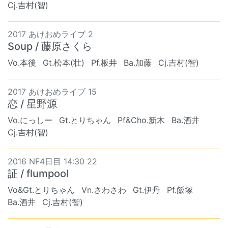
Cj.吉村(智)
2017 あけおめライブ 2
Soup / 藤原さくら
Vo.本後
Gt.松本(壮)
Pf.板井
Ba.加藤
Cj.吉村(智)
2017 あけおめライブ 15
恋 / 星野源
Vo.にっしー
Gt.とりちゃん
Pf&Cho.新木
Ba.酒井
Cj.吉村(智)
2016 NF4日目 14:30 22
証 / flumpool
Vo&Gt.とりちゃん
Vn.さわさわ
Gt.伊丹
Pf.飯塚
Ba.酒井
Cj.吉村(智)