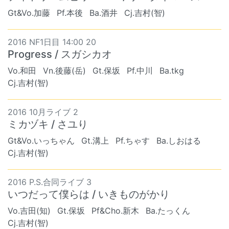
Gt&Vo.加藤
Pf.本後
Ba.酒井
Cj.吉村(智)
2016 NF1日目 14:00 20
Progress / スガシカオ
Vo.和田
Vn.後藤(岳)
Gt.保坂
Pf.中川
Ba.tkg
Cj.吉村(智)
2016 10月ライブ 2
ミカヅキ / さユり
Gt&Vo.いっちゃん
Gt.溝上
Pf.ちゃす
Ba.しおはる
Cj.吉村(智)
2016 P.S.合同ライブ 3
いつだって僕らは / いきものがかり
Vo.吉田(知)
Gt.保坂
Pf&Cho.新木
Ba.たっくん
Cj.吉村(智)