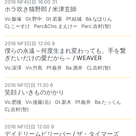
2016 NF4日目 16:00 31
ホラ吹き猫野郎 / 米津玄師
Vo.飯塚
Gt.野中
Gt.若葉
Pf.結城
Ba.なほりん
Cj.こーすけ
Perc&Cho.まえけー
Perc.吉村(智)
2016 NF3日目 12:00 8
僕らの永遠～何度生まれ変わっても、手を繋
ぎたいだけの愛だから～ / WEAVER
Vo.深澤
Vn.竹島
Pf.板井
Ba.酒井
Cj.吉村(智)
2016 NF1日目 11:30 6
笑顔 / いきものがかり
Vo.肥後
Vn.後藤(岳)
Gt.新木
Pf.板井
Ba.たっくん
Cj.吉村(智)
2016 NF1日目 12:00 9
デイドリームビリーバー / ザ・タイマーズ