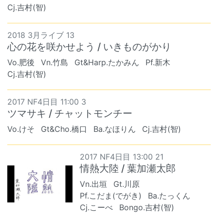
Cj.吉村(智)
2018 3月ライブ 13
心の花を咲かせよう / いきものがかり
Vo.肥後
Vn.竹島
Gt&Harp.たかみん
Pf.新木
Cj.吉村(智)
2017 NF4日目 11:00 3
ツマサキ / チャットモンチー
Vo.けそ
Gt&Cho.橋口
Ba.なほりん
Cj.吉村(智)
2017 NF4日目 13:00 21
情熱大陸 / 葉加瀬太郎
Vn.出垣
Gt.川原
Pf.こだま(でがき)
Ba.たっくん
Cj.こーべ
Bongo.吉村(智)