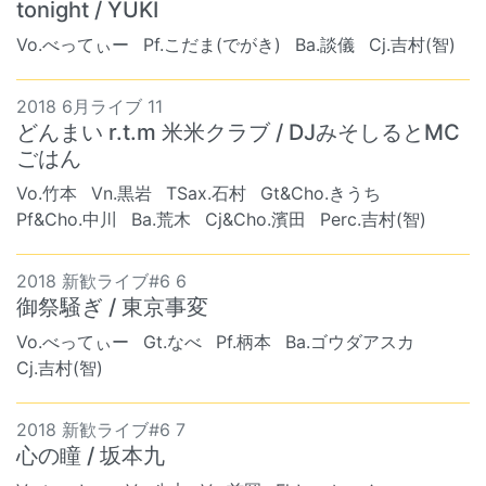
tonight / YUKI
Vo.べってぃー
Pf.こだま(でがき)
Ba.談儀
Cj.吉村(智)
2018 6月ライブ 11
どんまい r.t.m 米米クラブ / DJみそしるとMC
ごはん
Vo.竹本
Vn.黒岩
TSax.石村
Gt&Cho.きうち
Pf&Cho.中川
Ba.荒木
Cj&Cho.濱田
Perc.吉村(智)
2018 新歓ライブ#6 6
御祭騒ぎ / 東京事変
Vo.べってぃー
Gt.なべ
Pf.柄本
Ba.ゴウダアスカ
Cj.吉村(智)
2018 新歓ライブ#6 7
心の瞳 / 坂本九