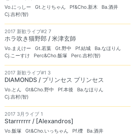
Vo.にっしー
Gt.とりちゃん
Pf&Cho.新木
Ba.酒井
Cj.吉村(智)
2017 新歓ライブ#2 7
ホラ吹き猫野郎 / 米津玄師
Vo.まえけー
Gt.若葉
Gt.野中
Pf.結城
Ba.なほりん
Cj.こーすけ
Perc&Cho.飯塚
Perc.吉村(智)
2017 新歓ライブ#1 3
DIAMONDS / プリンセス プリンセス
Vo.とん
Gt&Cho.野中
Pf.本後
Ba.なほりん
Cj.吉村(智)
2017 3月ライブ 1
Starrrrrrr / [Alexandros]
Vo.飯塚
Gt&Cho.いっちゃん
Pf.櫟
Ba.酒井