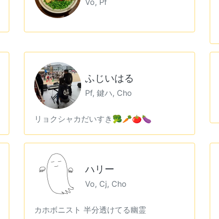
Vo, Pf
ふじいはる
Pf, 鍵ハ, Cho
リョクシャカだいすき🥦🥕🍅🍆
ハリー
Vo, Cj, Cho
カホボニスト 半分透けてる幽霊