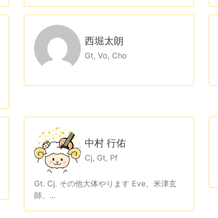
西堀太朗
Gt, Vo, Cho
中村 行佑
Cj, Gt, Pf
Gt. Cj. その他大体やります Eve、米津玄
師、...