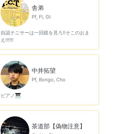
舎弟
Pf, Fl, Gt
自認テニサーは一回鏡を見ろ‼️そこのおま
え‼️‼️‼️
中井拓望
Pf, Bongo, Cho
ピアノ🎹
茶道部【偽物注意】