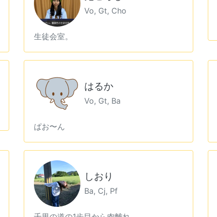
Vo, Gt, Cho
生徒会室。
はるか
Vo, Gt, Ba
ぱお〜ん
しおり
Ba, Cj, Pf
千里の道の1歩目から肉離れ