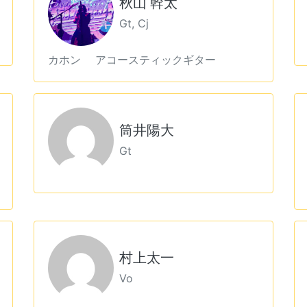
秋山 幹太
Gt, Cj
カホン アコースティックギター
筒井陽大
Gt
村上太一
Vo