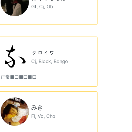
Gt, Cj, Ob
ㇰㇿィヮ
Cj, Block, Bongo
正常■□■□■□
みき
Fl, Vo, Cho