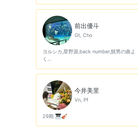
前出優斗
Gt, Cho
ヨルシカ,星野源,back number,髭男の曲よ
く...
今井美里
Vn, Pf
29期 🎹🎻