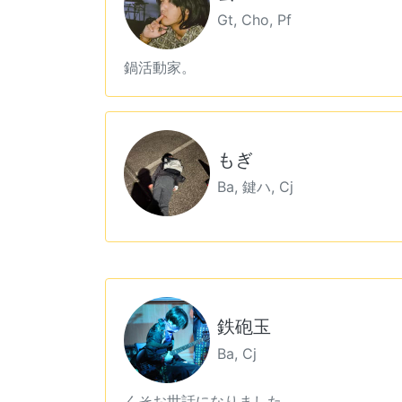
Gt, Cho, Pf
鍋活動家。
もぎ
Ba, 鍵ハ, Cj
鉄砲玉
Ba, Cj
くそお世話になりました