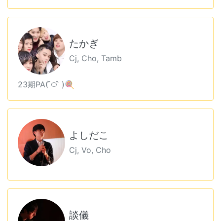
たかぎ
Cj, Cho, Tamb
23期PA( ᷇࿀ ᷆ )🍭
よしだこ
Cj, Vo, Cho
談儀