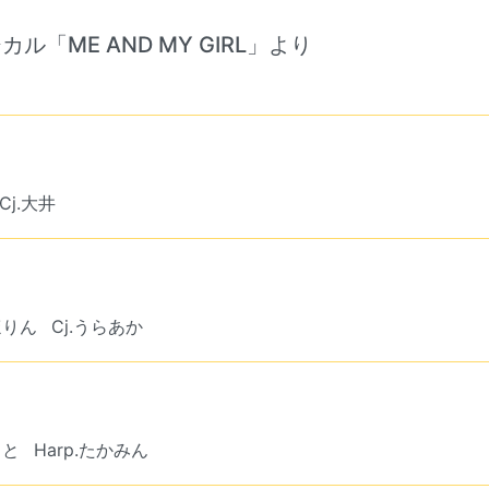
ル「ME AND MY GIRL」より
Cj.大井
ほりん
Cj.うらあか
っと
Harp.たかみん