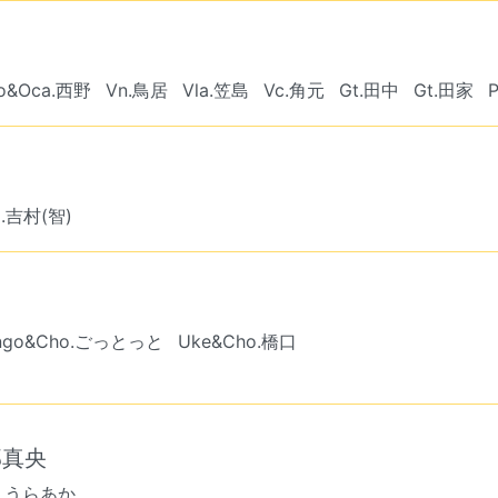
o&Oca.西野
Vn.鳥居
Vla.笠島
Vc.角元
Gt.田中
Gt.田家
j.吉村(智)
ngo&Cho.ごっとっと
Uke&Cho.橋口
部真央
j.うらあか