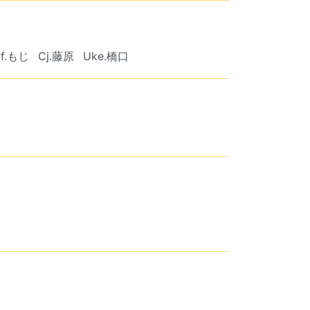
Pf.もじ
Cj.藤原
Uke.橋口