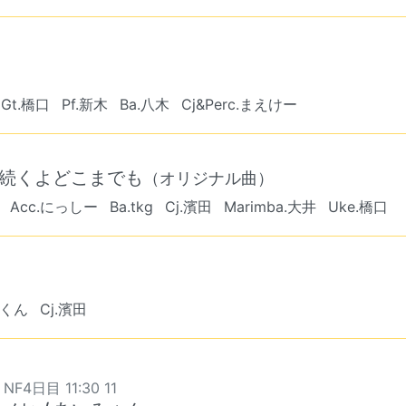
Gt.橋口
Pf.新木
Ba.八木
Cj&Perc.まえけー
は続くよどこまでも
（オリジナル曲）
Acc.にっしー
Ba.tkg
Cj.濱田
Marimba.大井
Uke.橋口
っくん
Cj.濱田
 NF4日目 11:30 11