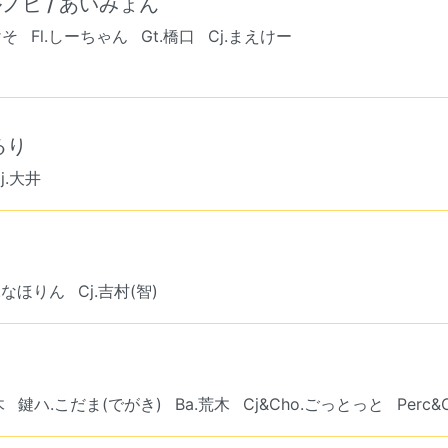
ノヒ / あいみょん
けそ
Fl.しーちゃん
Gt.橋口
Cj.まえけー
るり
j.大井
o.なほりん
Cj.吉村(智)
木
鍵ハ.こだま(でがき)
Ba.荒木
Cj&Cho.ごっとっと
Perc