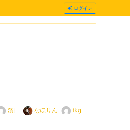
ログイン
濱田
なほりん
tkg