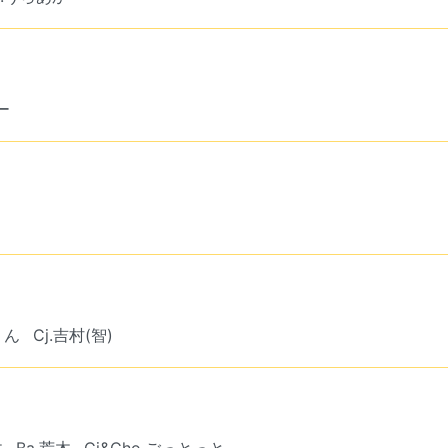
ー
りん
Cj.吉村(智)