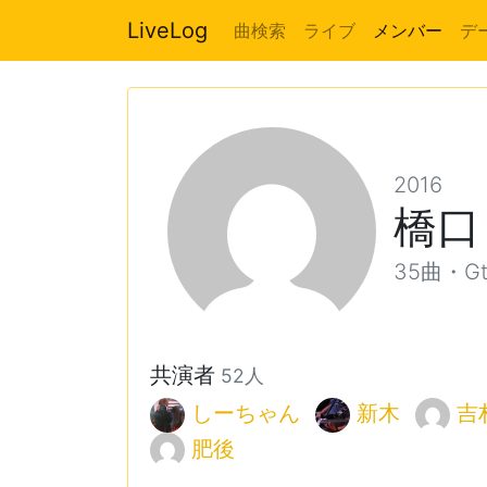
LiveLog
曲検索
ライブ
メンバー
デ
2016
橋口
35曲・Gt, 
共演者
52人
しーちゃん
新木
吉
肥後