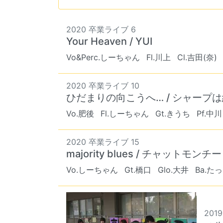
2020 卒業ライブ 6
Your Heaven / YUI
Vo&Perc.しーちゃん
Fl.川上
Cl.吉田(奈)
2020 卒業ライブ 10
ひだまりの向こうへ… / シャープ
Vo.肥後
Fl.しーちゃん
Gt.きうち
Pf.中川
2020 卒業ライブ 15
majority blues / チャットモンチー
Vo.しーちゃん
Gt.橋口
Glo.大井
Ba.た
2019