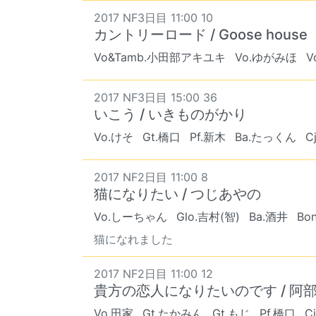
2017 NF3日目 11:00 10
カントリーロード / Goose house
Vo&Tamb.小田部アキユキ
Vo.ゆがみほ
V
2017 NF3日目 15:00 36
いこう / いきものがかり
Vo.けそ
Gt.橋口
Pf.新木
Ba.たっくん
C
2017 NF2日目 11:00 8
猫になりたい / つじあやの
Vo.しーちゃん
Glo.吉村(智)
Ba.酒井
Bo
猫になれました
2017 NF2日目 11:00 12
貴方の恋人になりたいのです / 阿
Vo.田家
Gt.たかみん
Gt.もじ
Pf.橋口
C