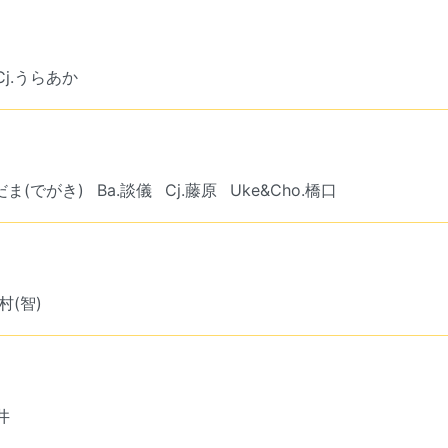
Cj.うらあか
だま(でがき)
Ba.談儀
Cj.藤原
Uke&Cho.橋口
吉村(智)
井