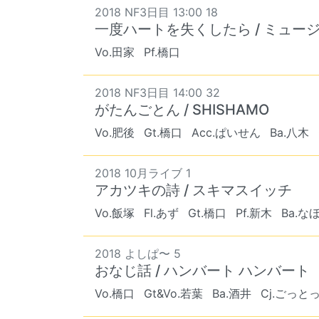
2018 NF3日目 13:00 18
一度ハートを失くしたら / ミュージカ
Vo.田家
Pf.橋口
2018 NF3日目 14:00 32
がたんごとん / SHISHAMO
Vo.肥後
Gt.橋口
Acc.ぱいせん
Ba.八木
2018 10月ライブ 1
アカツキの詩 / スキマスイッチ
Vo.飯塚
Fl.あず
Gt.橋口
Pf.新木
Ba.な
2018 よしぱ〜 5
おなじ話 / ハンバート ハンバート
Vo.橋口
Gt&Vo.若葉
Ba.酒井
Cj.ごっと