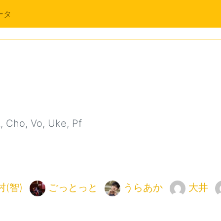
ータ
Cho, Vo, Uke, Pf
村(智)
ごっとっと
うらあか
大井