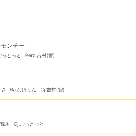
トモンチー
.ごっとっと
Perc.吉村(智)
りさ
Ba.なほりん
Cj.吉村(智)
.荒木
Cj.ごっとっと