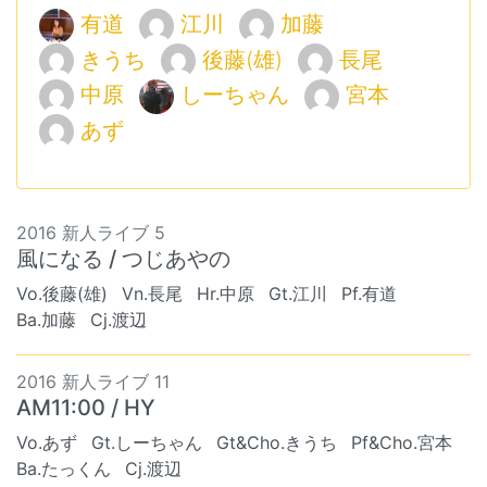
有道
江川
加藤
きうち
後藤(雄)
長尾
中原
しーちゃん
宮本
あず
2016 新人ライブ 5
風になる / つじあやの
Vo.後藤(雄)
Vn.長尾
Hr.中原
Gt.江川
Pf.有道
Ba.加藤
Cj.渡辺
2016 新人ライブ 11
AM11:00 / HY
Vo.あず
Gt.しーちゃん
Gt&Cho.きうち
Pf&Cho.宮本
Ba.たっくん
Cj.渡辺