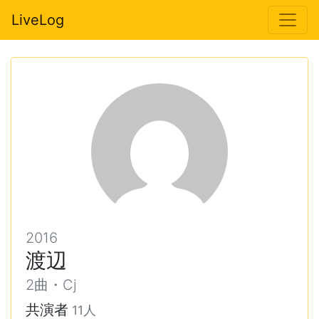
LiveLog
2016
渡辺
2曲・Cj
共演者
11人