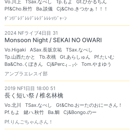
Vo.川上
TSax.なべし
Tp.もよ
Gt.ひかるちん
Pf&Cho.秋竹
Ba.談儀
Cj&Cho.きつかぁ！！！
ﾀﾞﾝ!ﾃﾞﾚﾃﾞﾚﾚﾃﾞﾚﾚﾃﾞﾚﾚﾚｯ!ｼﾞｬｰﾝ
2024 NFライブ4日目 31
Monsoon Night / SEKAI NO OWARI
Vo.Higaki
ASax.長坂京祐
TSax.なべし
Tp.山西たかと
Tb.衣桃
Gt.あらしゅん
Pf.たいむ
Ba&Cho.くぼきん
Cj&Perc.₍ .. ₎⊹
Tom.やまゆう
アンプラエレスイ部
2019 NF1日目 18:00 51
長く短い祭 / 椎名林檎
Vo.北川
TSax.なべし
Gt&Cho.おーたのおにーさん！
Pf.もよ
鍵ハ.秋竹
Ba.鯛
Cj&Bongo.のー
Pf.りんごちゃんさん！