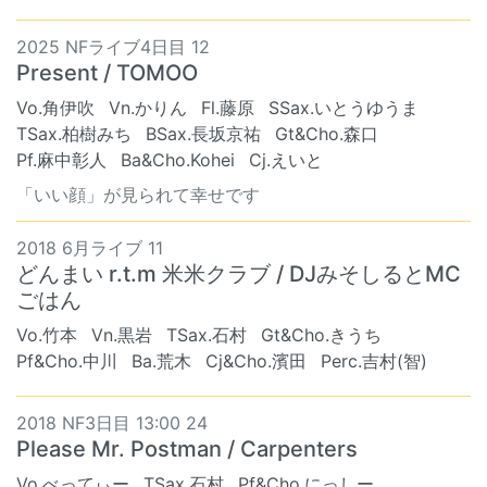
2025 NFライブ4日目 12
Present / TOMOO
Vo.角伊吹
Vn.かりん
Fl.藤原
SSax.いとうゆうま
TSax.柏樹みち
BSax.長坂京祐
Gt&Cho.森口
Pf.麻中彰人
Ba&Cho.Kohei
Cj.えいと
「いい顔」が見られて幸せです
2018 6月ライブ 11
どんまい r.t.m 米米クラブ / DJみそしるとMC
ごはん
Vo.竹本
Vn.黒岩
TSax.石村
Gt&Cho.きうち
Pf&Cho.中川
Ba.荒木
Cj&Cho.濱田
Perc.吉村(智)
2018 NF3日目 13:00 24
Please Mr. Postman / Carpenters
Vo.べってぃー
TSax.石村
Pf&Cho.にっしー