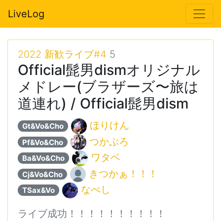
LiveLog
2022 新歓ライブ#4
5
Official髭男dismオリジナル
メドレー(ブラザーズ〜旅は
道連れ) / Official髭男dism
ほりけん
Gt&Vo&Cho
つかぷろ
Pf&Vo&Cho
ワタベ
Ba&Vo&Cho
きつかぁ！！！
Cj&Vo&Cho
なべし
TSax&Vo
ライブ成功！！！！！！！！！！