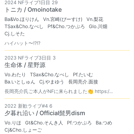
2024 NFライブ1日目 29
トニカ / Omoinotake
Ba&Vo.ほりけん
Vn.宮崎(ぴーすけ)
Vn.梨花
TSax&Cho.なべし
Pf&Cho.つかぷろ
Glo.川畑
Cj.しそた
ハイハット〜!?!?
2023 NFライブ3日目 3
生命体 / 星野源
Vo.わたり
TSax&Cho.なべし
Pf.たいむ
Ba.いとしゅん
Cj.やまゆう
長岡亮介.面接
長岡亮介氏ご本人がNFに来られました👏 https:/...
2022 新歓ライブ#4 6
夕暮れ沿い / Official髭男dism
Vo.りほ
Gt&Cho.そんき人
Pf.つかぷろ
Ba.つめ
Cj&Cho.しょーご