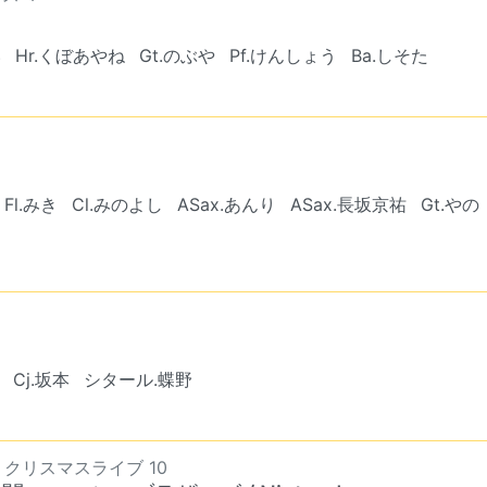
い
Hr.くぼあやね
Gt.のぶや
Pf.けんしょう
Ba.しそた
Fl.みき
Cl.みのよし
ASax.あんり
ASax.長坂京祐
Gt.やの
Cj.坂本
シタール.蝶野
8 クリスマスライブ 10