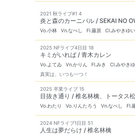
2021 秋ライブ#1 4
炎と森のカーニバル / SEKAI NO O
Vo.小林
Vn.なべし
Fl.藤原
Cl.みやきゆ
2025 NFライブ4日目 18
キミがいれば / 青木カレン
Vo.よてゐ
Vn.かりん
Fl.みき
Cl.みやき
真実は、いつも一つ！
2025 卒業ライブ 15
目抜き通り / 椎名林檎、トータス
Vo.わたり
Vo.りんたろう
Vn.なべし
Fl
2024 NFライブ1日目 51
人生は夢だらけ / 椎名林檎