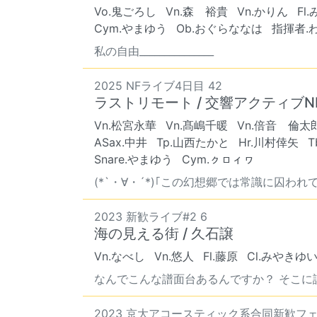
Vo.鬼ごろし
Vn.森 裕貴
Vn.かりん
Fl
Cym.やまゆう
Ob.おぐらななは
指揮者.
私の自由_______________
2025 NFライブ4日目 42
ラストリモート / 交響アクティブNE
Vn.松宮永華
Vn.髙嶋千暖
Vn.倍音 倫太
ASax.中井
Tp.山西たかと
Hr.川村倖矢
T
Snare.やまゆう
Cym.ㇰㇿィヮ
(*`・∀・´*)｢この幻想郷では常識に囚われては
2023 新歓ライブ#2 6
海の見える街 / 久石譲
Vn.なべし
Vn.悠人
Fl.藤原
Cl.みやきゆ
なんでこんな譜面台あるんですか？ そこに譜
2023 京大アコースティック系合同新歓フェ