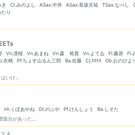
.みき
Cl.みのよし
ASax.中井
ASax.長坂京祐
TSax.なべし
わたり
ETs
郎
Vn.凛桜
Vn.あまね
Vn.森 裕貴
Vn.よてゐ
Fl.藤原
Fl
b.衣桃
Pf.ちょす山るん三郎
Ba.佐藤
Cj.ｹﾛｹﾛ
Ob.おのひよ
いけ...
い
Hr.くぼあやね
Gt.のぶや
Pf.けんしょう
Ba.しそた
面台があった...
ス 4