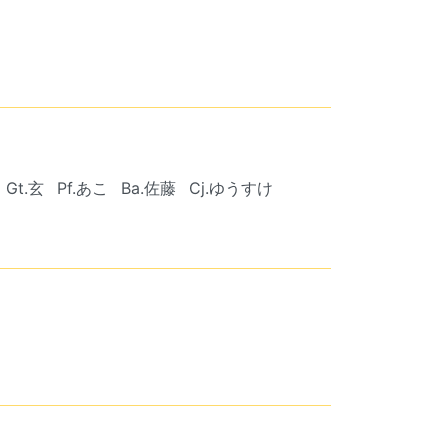
Gt.玄
Pf.あこ
Ba.佐藤
Cj.ゆうすけ