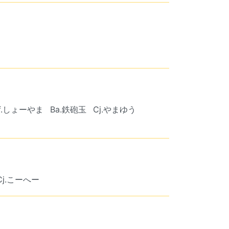
f.しょーやま
Ba.鉄砲玉
Cj.やまゆう
Cj.こーへー