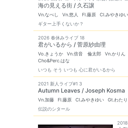
海の見える街 / 久石譲
Vn.なべし
Vn.悠人
Fl.藤原
Cl.みやきゆ
ギター上手くないか？
2026 春休みライブ 18
君がいるから / 菅原紗由理
Vo.きょうか
Vn.倍音 倫太郎
Vn.かりん
Cho&Perc.はな
いつも そう いつも 心に君がいるから
2021 新人ライブ#1 3
Autumn Leaves / Joseph Kosma
Vn.加藤
Fl.藤原
Cl.みやきゆい
Gt.わたり
伝説のシタール
201