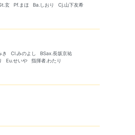
Gt.玄
Pf.まほ
Ba.しおり
Cj.山下友希
.みき
Cl.みのよし
BSax.長坂京祐
り
Eu.せいや
指揮者.わたり