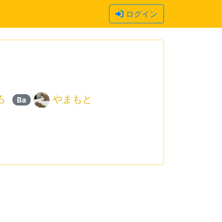
ログイン
ろ
やまもと
Ba