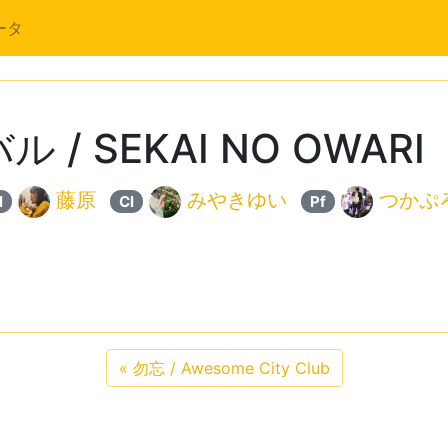
ータ
/ SEKAI NO OWARI
藤原
みやきゆい
つかぷ
l
Cl
Pf
«
勿忘 / Awesome City Club