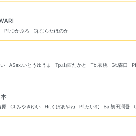
WARI
い
Pf.つかぷろ
Cj.むらたほのか
ゆい
ASax.いとうゆうま
Tp.山西たかと
Tb.衣桃
Gt.森口
P
松本
.藤原
Cl.みやきゆい
Hr.くぼあやね
Pf.たいむ
Ba.初田潤吾