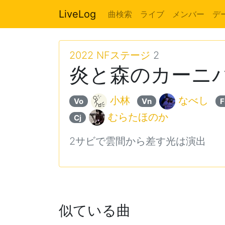
LiveLog
曲検索
ライブ
メンバー
デ
2022 NFステージ
2
炎と森のカーニバル 
小林
なべし
Vo
Vn
F
むらたほのか
Cj
2サビで雲間から差す光は演出
似ている曲