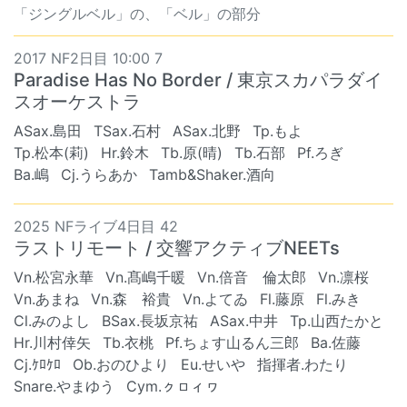
「ジングルベル」の、「ベル」の部分
2017 NF2日目 10:00 7
Paradise Has No Border / 東京スカパラダイ
スオーケストラ
ASax.島田
TSax.石村
ASax.北野
Tp.もよ
Tp.松本(莉)
Hr.鈴木
Tb.原(晴)
Tb.石部
Pf.ろぎ
Ba.嶋
Cj.うらあか
Tamb&Shaker.酒向
2025 NFライブ4日目 42
ラストリモート / 交響アクティブNEETs
Vn.松宮永華
Vn.髙嶋千暖
Vn.倍音 倫太郎
Vn.凛桜
Vn.あまね
Vn.森 裕貴
Vn.よてゐ
Fl.藤原
Fl.みき
Cl.みのよし
BSax.長坂京祐
ASax.中井
Tp.山西たかと
Hr.川村倖矢
Tb.衣桃
Pf.ちょす山るん三郎
Ba.佐藤
Cj.ｹﾛｹﾛ
Ob.おのひより
Eu.せいや
指揮者.わたり
Snare.やまゆう
Cym.ㇰㇿィヮ