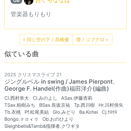
Ob
管楽器もりもり
«
同じ空の下 / 高橋優
蕾 / コブクロ
»
似ている曲
2025 クリスマスライブ 21
ジングルベル in swing / James Pierpont、
George F. Handel(作曲)福田洋介(編曲)
Cl.西村幸大
Cl.みのよし
ASax.伊藤杏莉
TSax.柏樹みち
BSax.長坂京祐
Tp.西川樹
Hr.川村倖矢
Tb.衣桃
Pf.松尾美結
Glo.みどり
Ba.Kohei
Cj.ｹﾛｹﾛ
Bongo.ㇰㇿィヮ
Ob.おのひより
Sleighbells&Tamb&指揮者.クワギタ