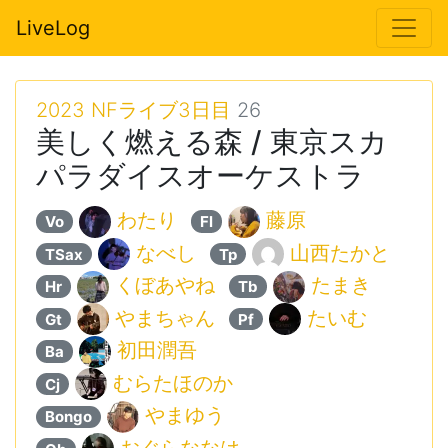
LiveLog
2023 NFライブ3日目
26
美しく燃える森 / 東京スカ
パラダイスオーケストラ
わたり
藤原
Vo
Fl
なべし
山西たかと
TSax
Tp
くぼあやね
たまき
Hr
Tb
やまちゃん
たいむ
Gt
Pf
初田潤吾
Ba
むらたほのか
Cj
やまゆう
Bongo
おぐらななは