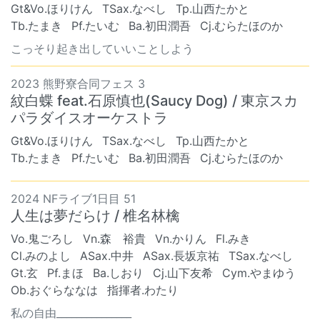
Gt&Vo.ほりけん
TSax.なべし
Tp.山西たかと
Tb.たまき
Pf.たいむ
Ba.初田潤吾
Cj.むらたほのか
こっそり起き出していいことしよう
2023 熊野寮合同フェス 3
紋白蝶 feat.石原慎也(Saucy Dog) / 東京スカ
パラダイスオーケストラ
Gt&Vo.ほりけん
TSax.なべし
Tp.山西たかと
Tb.たまき
Pf.たいむ
Ba.初田潤吾
Cj.むらたほのか
2024 NFライブ1日目 51
人生は夢だらけ / 椎名林檎
Vo.鬼ごろし
Vn.森 裕貴
Vn.かりん
Fl.みき
Cl.みのよし
ASax.中井
ASax.長坂京祐
TSax.なべし
Gt.玄
Pf.まほ
Ba.しおり
Cj.山下友希
Cym.やまゆう
Ob.おぐらななは
指揮者.わたり
私の自由_______________