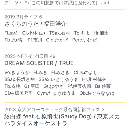
(*`・∀・´*)｢この幻想郷では常識に囚われてはいけ...
2019 3月ライブ 6
さくらのうた / 福田洋介
Fl.高佐
Cl.小林(由)
TSax.石村
Tp.もよ
Hr.浦田
Tb.原(晴)
Pf.市川
Glo.たかぎ
Perc.いけだ
2025 NFライブ1日目 49
DREAM SOLISTER / TRUE
Vo.きょうか
Fl.みき
Fl.みさき
Cl.みのよし
BSax.長坂京祐
SSax.いとうゆうま
Hr.川村倖矢
Tb.衣桃
Gt.平田
Gt.はやさ
Pf.伊藤杏莉
Ba.佐藤
Cj.中橋美乃里
Cym.たまきゆうま
Ob.おぐらななは
2023 京大アコースティック系合同新歓フェス 3
紋白蝶 feat.石原慎也(Saucy Dog) / 東京スカ
パラダイスオーケストラ