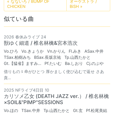
«
なないろ / BUMP OF
オーケストラ /
CHICKEN
BiSH
»
似ている曲
2026 春休みライブ 24
獣ゆく細道 / 椎名林檎&宮本浩次
Vo.ひろ
Vo.きょうか
Vn.かりん
Fl.みき
ASax.中井
TSax.柏樹みち
BSax.長坂京祐
Tp.山西たかと
Gt.【猛省】ますみ…
Pf.たいむ
Ba.しおり
Cj.のぶや
借りもの〻命がひとつ 厚かましく使ひ込むで返せ さあ
貪...
2025 NFライブ4日目 10
カリソメ乙女 (DEATH JAZZ ver.） / 椎名林檎
×SOIL&"PIMP"SESSIONS
Vo.ほの
TSax.中井
Tp.山西たかと
Gt.玄
Pf.松尾美結