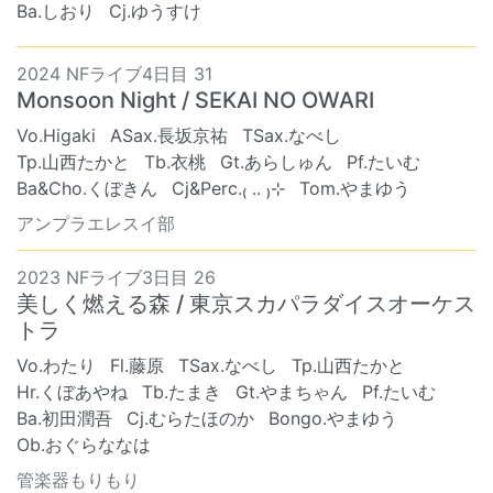
Ba.しおり
Cj.ゆうすけ
2024 NFライブ4日目 31
Monsoon Night / SEKAI NO OWARI
Vo.Higaki
ASax.長坂京祐
TSax.なべし
Tp.山西たかと
Tb.衣桃
Gt.あらしゅん
Pf.たいむ
Ba&Cho.くぼきん
Cj&Perc.₍ .. ₎⊹
Tom.やまゆう
アンプラエレスイ部
2023 NFライブ3日目 26
美しく燃える森 / 東京スカパラダイスオーケス
トラ
Vo.わたり
Fl.藤原
TSax.なべし
Tp.山西たかと
Hr.くぼあやね
Tb.たまき
Gt.やまちゃん
Pf.たいむ
Ba.初田潤吾
Cj.むらたほのか
Bongo.やまゆう
Ob.おぐらななは
管楽器もりもり