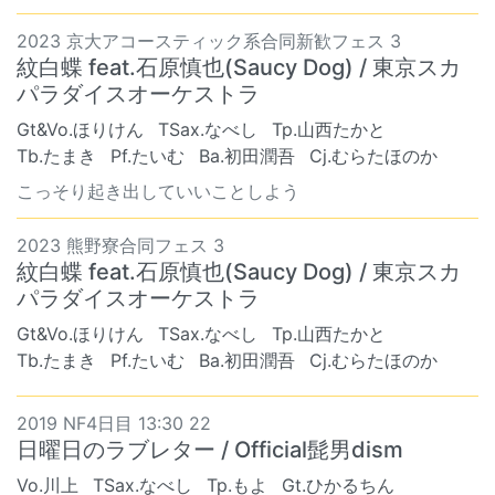
2023 京大アコースティック系合同新歓フェス 3
紋白蝶 feat.石原慎也(Saucy Dog) / 東京スカ
パラダイスオーケストラ
Gt&Vo.ほりけん
TSax.なべし
Tp.山西たかと
Tb.たまき
Pf.たいむ
Ba.初田潤吾
Cj.むらたほのか
こっそり起き出していいことしよう
2023 熊野寮合同フェス 3
紋白蝶 feat.石原慎也(Saucy Dog) / 東京スカ
パラダイスオーケストラ
Gt&Vo.ほりけん
TSax.なべし
Tp.山西たかと
Tb.たまき
Pf.たいむ
Ba.初田潤吾
Cj.むらたほのか
2019 NF4日目 13:30 22
日曜日のラブレター / Official髭男dism
Vo.川上
TSax.なべし
Tp.もよ
Gt.ひかるちん