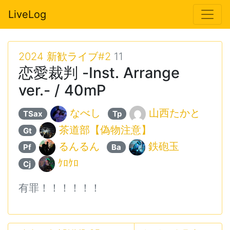
LiveLog
2024 新歓ライブ#2
11
恋愛裁判 -Inst. Arrange
ver.- / 40mP
なべし
山西たかと
TSax
Tp
茶道部【偽物注意】
Gt
るんるん
鉄砲玉
Pf
Ba
ｹﾛｹﾛ
Cj
有罪！！！！！！