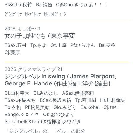
Pf&Cho.秋竹
Ba.談儀
Cj&Cho.きつかぁ！！！
ﾀﾞﾝ!ﾃﾞﾚﾃﾞﾚﾚﾃﾞﾚﾚﾃﾞﾚﾚﾚｯ!ｼﾞｬｰﾝ
2018 よしぱ〜 3
女の子は誰でも / 東京事変
TSax.石村
Tp.もよ
Gt.川原
Pf.ひらけん
Ba.長谷
Cj.藤原
2025 クリスマスライブ 21
ジングルベル in swing / James Pierpont、
George F. Handel(作曲)福田洋介(編曲)
Cl.西村幸大
Cl.みのよし
ASax.伊藤杏莉
TSax.柏樹みち
BSax.長坂京祐
Tp.西川樹
Hr.川村倖矢
Tb.衣桃
Pf.松尾美結
Glo.みどり
Ba.Kohei
Cj.ｹﾛｹﾛ
Bongo.ㇰㇿィヮ
Ob.おのひより
Sleighbells&Tamb&指揮者.クワギタ
「ジングルベル」の、「ベル」の部分