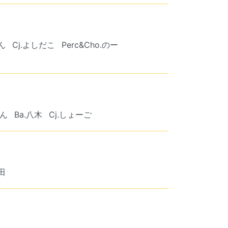
ん
Cj.よしだこ
Perc&Cho.のー
けん
Ba.八木
Cj.しょーご
濱田