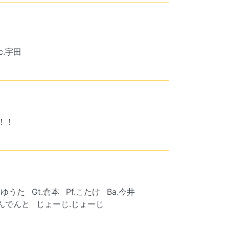
rc.宇田
！！！
 ゆうた
Gt.倉本
Pf.こたけ
Ba.今井
んでんと
じょーじ.じょーじ