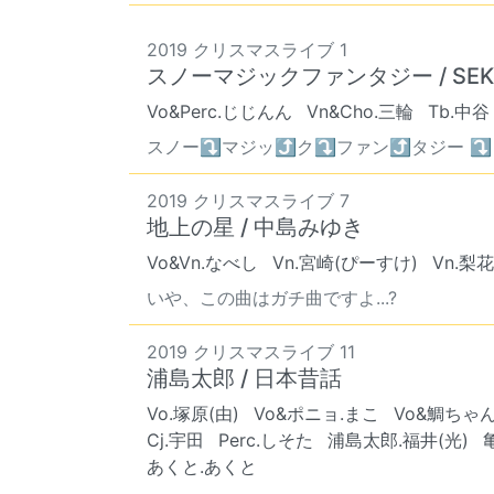
2019 クリスマスライブ 1
スノーマジックファンタジー / SEKAI
Vo&Perc.じじんん
Vn&Cho.三輪
Tb.中谷
スノー⤵︎マジッ⤴︎ク⤵︎ファン⤴︎タジー ⤵
2019 クリスマスライブ 7
地上の星 / 中島みゆき
Vo&Vn.なべし
Vn.宮崎(ぴーすけ)
Vn.梨花
いや、この曲はガチ曲ですよ...?
2019 クリスマスライブ 11
浦島太郎 / 日本昔話
Vo.塚原(由)
Vo&ポニョ.まこ
Vo&鯛ちゃん
Cj.宇田
Perc.しそた
浦島太郎.福井(光)
あくと.あくと