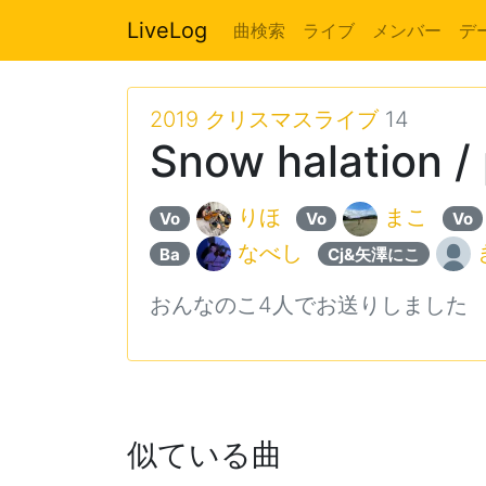
LiveLog
曲検索
ライブ
メンバー
デ
2019 クリスマスライブ
14
Snow halation / 
りほ
まこ
Vo
Vo
Vo
なべし
Ba
Cj&矢澤にこ
おんなのこ4人でお送りしました
似ている曲