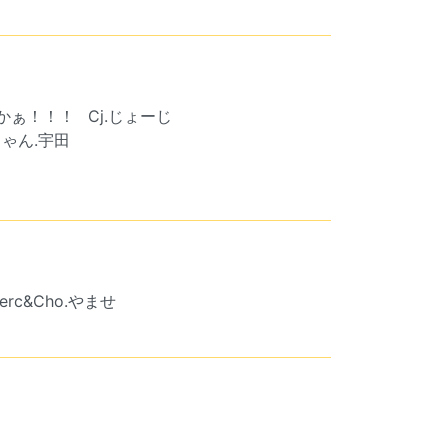
きつかぁ！！！
Cj.じょーじ
ゃん.宇田
erc&Cho.やませ