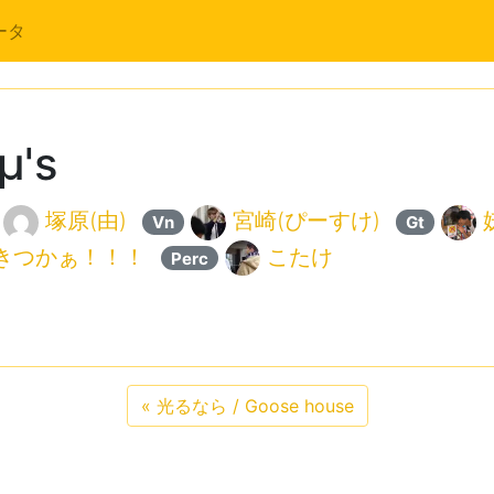
ータ
μ's
塚原(由)
宮崎(ぴーすけ)
Vn
Gt
きつかぁ！！！
こたけ
Perc
«
光るなら / Goose house