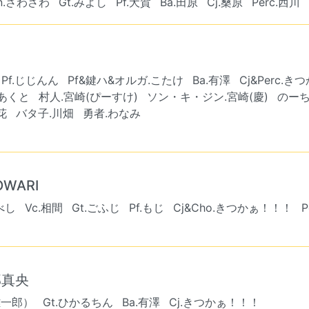
n.さわさわ
Gt.みよし
Pf.犬賀
Ba.田原
Cj.桑原
Perc.西川
Pf.じじんん
Pf&鍵ハ&オルガ.こたけ
Ba.有澤
Cj&Perc.
.あくと
村人.宮崎(ぴーすけ)
ソン・キ・ジン.宮崎(慶)
のーち
花
バタ子.川畑
勇者.わなみ
 OWARI
べし
Vc.相間
Gt.ごふじ
Pf.もじ
Cj&Cho.きつかぁ！！！
P
部真央
雄一郎）
Gt.ひかるちん
Ba.有澤
Cj.きつかぁ！！！