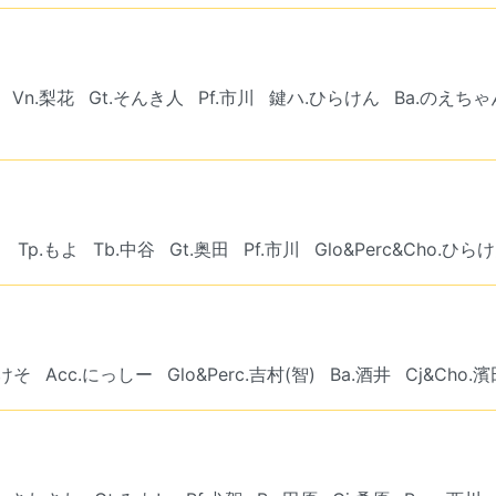
Vn.梨花
Gt.そんき人
Pf.市川
鍵ハ.ひらけん
Ba.のえちゃ
こ
Tp.もよ
Tb.中谷
Gt.奥田
Pf.市川
Glo&Perc&Cho.ひら
.けそ
Acc.にっしー
Glo&Perc.吉村(智)
Ba.酒井
Cj&Cho.