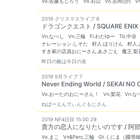
Vo.佐藤もじろう
Vo.石山
Vo.吉岡(沙)
V
2019 クリスマスライブ 6
ドラゴンクエスト / SQUARE ENIX
Vn.なべし
Vn.三輪
Fl.わだゆー
Tb.中谷
ナレーション.しそた
村人.ほりけん
村人
すき家の店員おにーさん.あさごえ
魔王.梨
昨日の敵は今日の友
2019 9月ライブ 7
Never Ending World / SEKAI NO
Vo.おーたのおにーさん！
Vn.梨花
Vn.な
ねばーえんでぃんぐもじさん
2019 NF4日目 15:00 29
貴方の恋人になりたいのです / 阿
Vo.まこ
Vn&Perc.三輪
Gt.くにま（國増