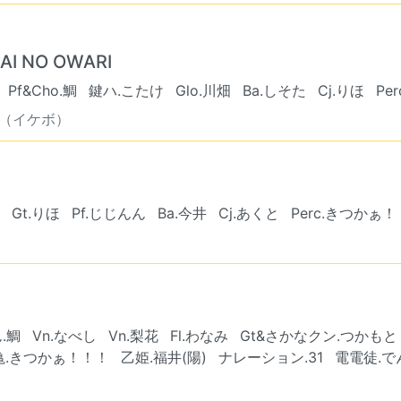
 NO OWARI
Pf&Cho.鯛
鍵ハ.こたけ
Glo.川畑
Ba.しそた
Cj.りほ
Pe
︎（イケボ）
Gt.りほ
Pf.じじんん
Ba.今井
Cj.あくと
Perc.きつかぁ
.鯛
Vn.なべし
Vn.梨花
Fl.わなみ
Gt&さかなクン.つかもと
亀.きつかぁ！！！
乙姫.福井(陽)
ナレーション.31
電電徒.で