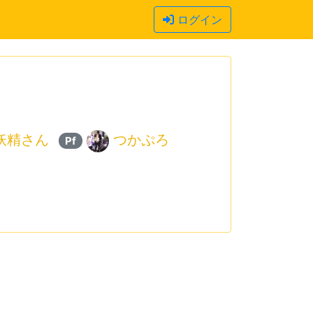
ログイン
妖精さん
つかぷろ
Pf