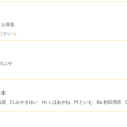
.竹上尋規
ださい🫥
o.のぶや
松本
.藤原
Cl.みやきゆい
Hr.くぼあやね
Pf.たいむ
Ba.初田潤吾