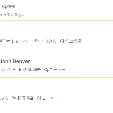
Cj.ｹﾛｹﾛ
た(by...
f&Cho.しゅーへー
Ba.くぼきん
Cj.竹上尋規
 John Denver
.つかぷろ
Ba.初田潤吾
Cj.こーへー
かぷろ
Ba.初田潤吾
Cj.こーへー