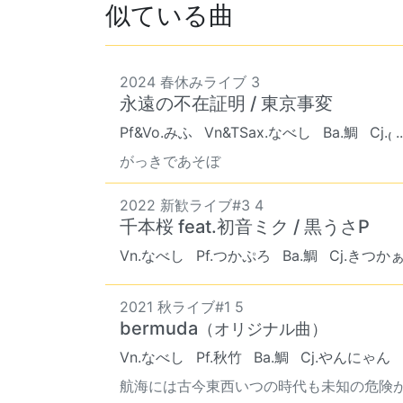
似ている曲
2024 春休みライブ 3
永遠の不在証明 / 東京事変
Pf&Vo.みふ
Vn&TSax.なべし
Ba.鯛
Cj.₍ .
がっきであそぼ
2022 新歓ライブ#3 4
千本桜 feat.初音ミク / 黒うさP
Vn.なべし
Pf.つかぷろ
Ba.鯛
Cj.きつか
2021 秋ライブ#1 5
bermuda
（オリジナル曲）
Vn.なべし
Pf.秋竹
Ba.鯛
Cj.やんにゃん
航海には古今東西いつの時代も未知の危険