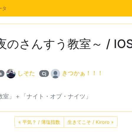
ータ
のさんすう教室～ / IO
しそた
きつかぁ！！！
a
Cj
教室」＋「ナイト・オブ・ナイツ」
«
平気？ / 薄塩指数
生きてこそ / Kiroro
»