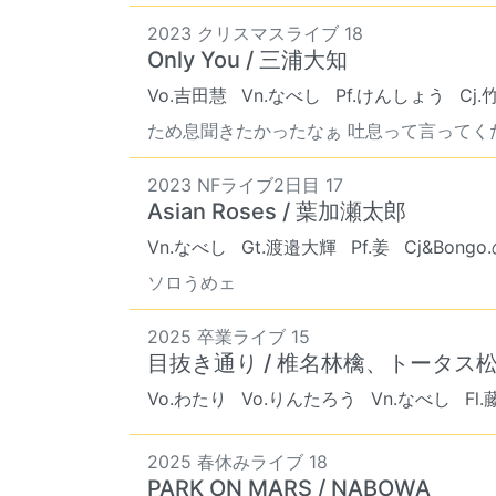
2023 クリスマスライブ 18
Only You / 三浦大知
Vo.吉田慧
Vn.なべし
Pf.けんしょう
Cj
ため息聞きたかったなぁ 吐息って言ってく
2023 NFライブ2日目 17
Asian Roses / 葉加瀬太郎
Vn.なべし
Gt.渡邉大輝
Pf.姜
Cj&Bong
ソロうめェ
2025 卒業ライブ 15
目抜き通り / 椎名林檎、トータス
Vo.わたり
Vo.りんたろう
Vn.なべし
Fl
2025 春休みライブ 18
PARK ON MARS / NABOWA