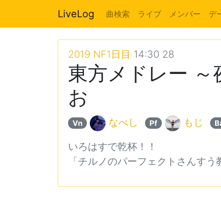
LiveLog
曲検索
ライブ
メンバー
デ
2019 NF1日目
14:30 28
東方メドレー ～夜
お
なべし
もじ
Vn
Pf
B
いろはすで乾杯！！
「チルノのパーフェクトさんすう