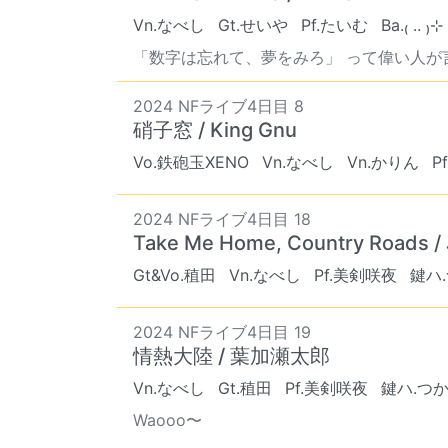
Vn.なべし
Gt.せいや
Pf.たいむ
Ba.₍ .. ₎⊹
「数字は忘れて、夢をみろ」 って偉い人が言って
2024 NFライブ4日目 8
硝子窓 / King Gnu
Vo.鉄砲玉XENO
Vn.なべし
Vn.かりん
P
2024 NFライブ4日目 18
Take Me Home, Country Roads /
Gt&Vo.稙田
Vn.なべし
Pf.美剣咲夜
鍵ハ
2024 NFライブ4日目 19
情熱大陸 / 葉加瀬太郎
Vn.なべし
Gt.稙田
Pf.美剣咲夜
鍵ハ.つ
Waooo〜