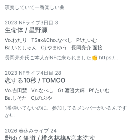
演奏していて一番楽しい曲
2023 NFライブ3日目 3
生命体 / 星野源
Vo.わたり
TSax&Cho.なべし
Pf.たいむ
Ba.いとしゅん
Cj.やまゆう
長岡亮介.面接
長岡亮介氏ご本人がNFに来られました👏 https:/...
2023 NFライブ4日目 28
恋する10秒 / TOMOO
Vo.吉田慧
Vn.なべし
Gt.渡邉大輝
Pf.たいむ
Ba.しそた
Cj.のぶや
1番弾いてないのに、参加してるメンバーがいるんです
か!...
2026 春休みライブ 24
獣ゆく細道 / 椎名林檎&宮本浩次