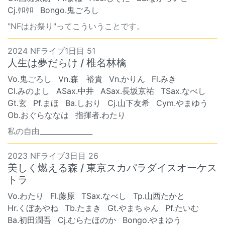
Cj.ｹﾛｹﾛ
Bongo.鬼ごろし
"NFはお祭り"ってこういうことです。
2024 NFライブ1日目 51
人生は夢だらけ / 椎名林檎
Vo.鬼ごろし
Vn.森 裕貴
Vn.かりん
Fl.みき
Cl.みのよし
ASax.中井
ASax.長坂京祐
TSax.なべし
Gt.玄
Pf.まほ
Ba.しおり
Cj.山下友希
Cym.やまゆう
Ob.おぐらななは
指揮者.わたり
私の自由_______________
2023 NFライブ3日目 26
美しく燃える森 / 東京スカパラダイスオーケス
トラ
Vo.わたり
Fl.藤原
TSax.なべし
Tp.山西たかと
Hr.くぼあやね
Tb.たまき
Gt.やまちゃん
Pf.たいむ
Ba.初田潤吾
Cj.むらたほのか
Bongo.やまゆう