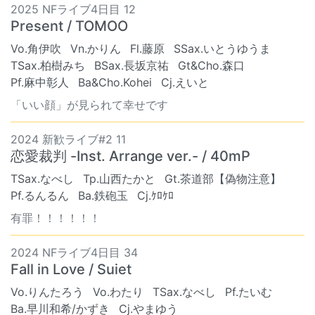
2025 NFライブ4日目 12
Present / TOMOO
Vo.角伊吹
Vn.かりん
Fl.藤原
SSax.いとうゆうま
TSax.柏樹みち
BSax.長坂京祐
Gt&Cho.森口
Pf.麻中彰人
Ba&Cho.Kohei
Cj.えいと
「いい顔」が見られて幸せです
2024 新歓ライブ#2 11
恋愛裁判 -Inst. Arrange ver.- / 40mP
TSax.なべし
Tp.山西たかと
Gt.茶道部【偽物注意】
Pf.るんるん
Ba.鉄砲玉
Cj.ｹﾛｹﾛ
有罪！！！！！！
2024 NFライブ4日目 34
Fall in Love / Suiet
Vo.りんたろう
Vo.わたり
TSax.なべし
Pf.たいむ
Ba.早川和希/かずき
Cj.やまゆう