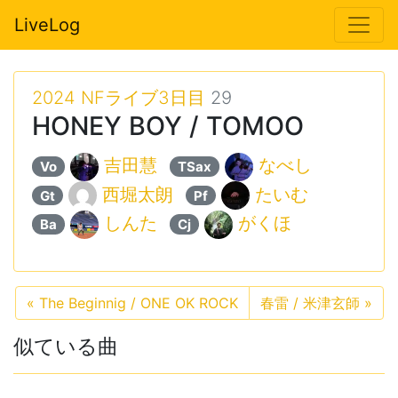
LiveLog
2024 NFライブ3日目
29
HONEY BOY / TOMOO
吉田慧
なべし
Vo
TSax
西堀太朗
たいむ
Gt
Pf
しんた
がくほ
Ba
Cj
«
The Beginnig / ONE OK ROCK
春雷 / 米津玄師
»
似ている曲