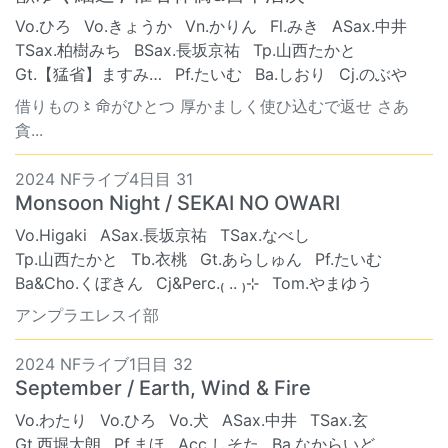
Vo.ひろ
Vo.きょうか
Vn.かりん
Fl.みき
ASax.中井
TSax.柏樹みち
BSax.長坂京祐
Tp.山西たかと
Gt.【猛省】ますみ…
Pf.たいむ
Ba.しおり
Cj.のぶや
借りもの〻命がひとつ 厚かましく使ひ込むで返せ さあ
貪...
2024 NFライブ4日目 31
Monsoon Night / SEKAI NO OWARI
Vo.Higaki
ASax.長坂京祐
TSax.なべし
Tp.山西たかと
Tb.衣桃
Gt.あらしゅん
Pf.たいむ
Ba&Cho.くぼきん
Cj&Perc.₍ .. ₎⊹
Tom.やまゆう
アンプラエレスイ部
2024 NFライブ1日目 32
September / Earth, Wind & Fire
Vo.わたり
Vo.ひろ
Vo.犬
ASax.中井
TSax.玄
Gt.西堀太朗
Pf.まほ
Acc.しそた
Ba.なからいど