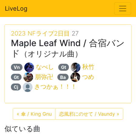
LiveLog
2023 NFライブ2日目
27
Maple Leaf Wind / 合宿バン
ド
（オリジナル曲）
なべし
秋竹
Vn
Gt
朋弥卍
つめ
Gt
Ba
きつかぁ！！！
Cj
«
傘 / King Gnu
恋風邪にのせて / Vaundy
»
似ている曲