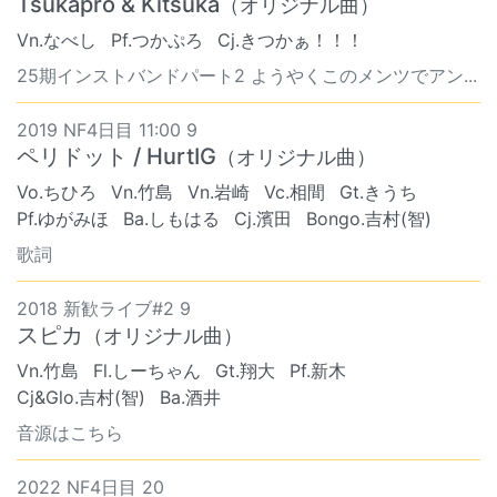
Tsukapro & Kitsuka
（オリジナル曲）
Vn.なべし
Pf.つかぷろ
Cj.きつかぁ！！！
25期インストバンドパート2 ようやくこのメンツでアン...
2019 NF4日目 11:00 9
ペリドット / HurtIG
（オリジナル曲）
Vo.ちひろ
Vn.竹島
Vn.岩崎
Vc.相間
Gt.きうち
Pf.ゆがみほ
Ba.しもはる
Cj.濱田
Bongo.吉村(智)
歌詞
2018 新歓ライブ#2 9
スピカ
（オリジナル曲）
Vn.竹島
Fl.しーちゃん
Gt.翔大
Pf.新木
Cj&Glo.吉村(智)
Ba.酒井
音源はこちら
2022 NF4日目 20