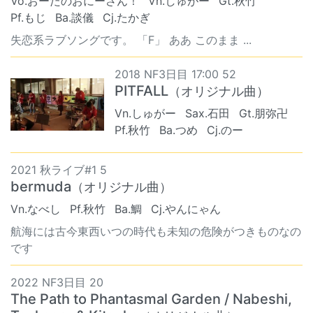
Vo.おーたのおにーさん！
Vn.しゅがー
Gt.秋竹
Pf.もじ
Ba.談儀
Cj.たかぎ
失恋系ラブソングです。 「F」 ああ このまま ...
2018 NF3日目 17:00 52
PITFALL
（オリジナル曲）
Vn.しゅがー
Sax.石田
Gt.朋弥卍
Pf.秋竹
Ba.つめ
Cj.のー
2021 秋ライブ#1 5
bermuda
（オリジナル曲）
Vn.なべし
Pf.秋竹
Ba.鯛
Cj.やんにゃん
航海には古今東西いつの時代も未知の危険がつきものなの
です
2022 NF3日目 20
The Path to Phantasmal Garden / Nabeshi,