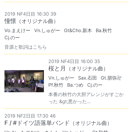
2019 NF4日目 16:30 39
憧憬
（オリジナル曲）
Vo.まえけー
Vn.しゅがー
Gt&Cho.新木
Ba.秋竹
Cj.のー
音源と歌詞はこちら
2019 NF4日目 16:00 35
桜と月
（オリジナル曲）
Vn.しゅがー
Sax.石田
Gt.朋弥卍
Pf.秋竹
Ba.つめ
Cj.のー
本番の秋竹の大胆アレンジがすごか
った &gt;悪かった...
2019 NF2日目 17:30 46
F / #ドイツ語落単バンド
（オリジナル曲）