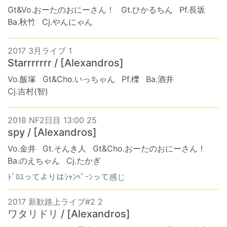
Gt&Vo.おーたのおにーさん！
Gt.ひかるちん
Pf.長坂
Ba.秋竹
Cj.やんにゃん
2017 3月ライブ 1
Starrrrrrr / [Alexandros]
Vo.飯塚
Gt&Cho.いっちゃん
Pf.櫟
Ba.酒井
Cj.吉村(智)
2018 NF2日目 13:00 25
spy / [Alexandros]
Vo.金井
Gt.そんき人
Gt&Cho.おーたのおにーさん！
Ba.のえちゃん
Cj.たかぎ
ﾄﾞﾛｽってよりはｼｬﾝﾍﾟｰﾝって感じ
2017 新歓路上ライブ#2 2
ワタリドリ / [Alexandros]