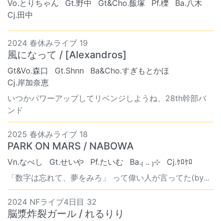
Vo.とりちゃん
Gt.野中
Gt&Cho.飯塚
Pf.櫟
Ba.八木
Cj.田中
2024 春休みライブ 19
風になって / [Alexandros]
Gt&Vo.森口
Gt.Shnn
Ba&Cho.すぎもとかほ
Cj.岸加奈恵
いつかパワーアップしてリベンジしようね、28th幹部バ
ンド
2025 春休みライブ 18
PARK ON MARS / NABOWA
Vn.なべし
Gt.せいや
Pf.たいむ
Ba.₍ .. ₎⊹
Cj.ｹﾛｹﾛ
「数字は忘れて、夢をみろ」 って偉い人が言ってた(by...
2024 NFライブ4日目 32
脳漿炸裂ガール / れるりり