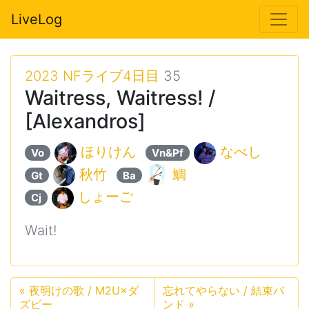
LiveLog
2023 NFライブ4日目
35
Waitress, Waitress! /
[Alexandros]
ほりけん
なべし
Vo
Vn&Pf
秋竹
鯛
Gt
Ba
しょーご
Cj
Wait!
«
夜明けの歌 / M2U×ダ
忘れてやらない / 結束バ
ズビー
ンド
»