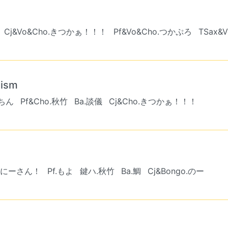
Cj&Vo&Cho.きつかぁ！！！
Pf&Vo&Cho.つかぷろ
TSax&
ism
るちん
Pf&Cho.秋竹
Ba.談儀
Cj&Cho.きつかぁ！！！
のおにーさん！
Pf.もよ
鍵ハ.秋竹
Ba.鯛
Cj&Bongo.のー