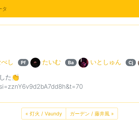
ータ
なべし
たいむ
いとしゅん
Pf
Ba
Cj
した👏
?si=zznY6v9d2bA7dd8h&t=70
«
灯火 / Vaundy
ガーデン / 藤井風
»