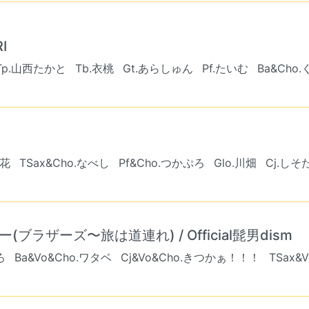
I
Tp.山西たかと
Tb.衣桃
Gt.あらしゅん
Pf.たいむ
Ba&Cho
梨花
TSax&Cho.なべし
Pf&Cho.つかぷろ
Glo.川畑
Cj.しそ
ー(ブラザーズ〜旅は道連れ) / Official髭男dism
ろ
Ba&Vo&Cho.ワタベ
Cj&Vo&Cho.きつかぁ！！！
TSax&