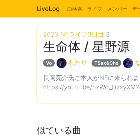
LiveLog
曲検索
ライブ
メンバー
デ
2023 NFライブ3日目
3
生命体 / 星野源
わたり
Vo
TSax&Cho
長岡亮介氏ご本人がNFに来られま
https://youtu.be/5zWd_OzxyXM
似ている曲