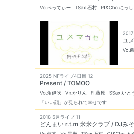
Vo.べってぃー
TSax.石村
Pf&Cho.にっ
2017
ユメマ
Vo.
2025 NFライブ4日目 12
Present / TOMOO
Vo.角伊吹
Vn.かりん
Fl.藤原
SSax.い
「いい顔」が見られて幸せです
2018 6月ライブ 11
どんまい r.t.m 米米クラブ / D
Vo.竹本
Vn.黒岩
TSax.石村
Gt&Cho.き