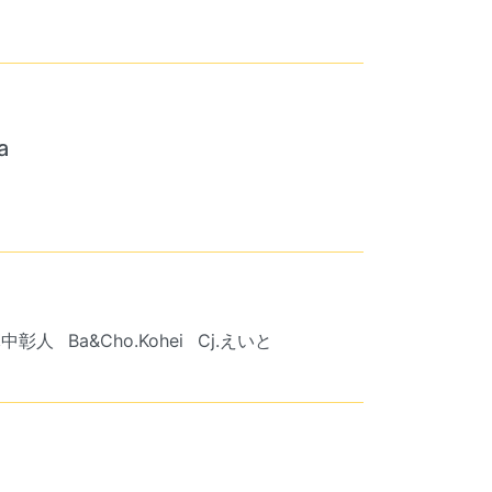
a
.麻中彰人
Ba&Cho.Kohei
Cj.えいと