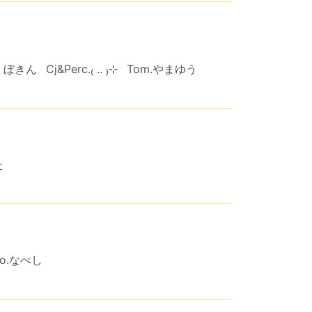
.くぼきん
Cj&Perc.₍ .. ₎⊹
Tom.やまゆう
た
Vo.なべし