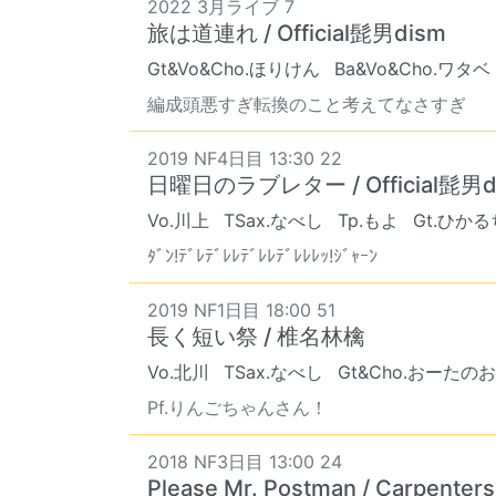
2022 3月ライブ 7
旅は道連れ / Official髭男dism
Gt&Vo&Cho.ほりけん
Ba&Vo&Cho.ワタベ
編成頭悪すぎ転換のこと考えてなさすぎ
2019 NF4日目 13:30 22
日曜日のラブレター / Official髭男d
Vo.川上
TSax.なべし
Tp.もよ
Gt.ひか
ﾀﾞﾝ!ﾃﾞﾚﾃﾞﾚﾚﾃﾞﾚﾚﾃﾞﾚﾚﾚｯ!ｼﾞｬｰﾝ
2019 NF1日目 18:00 51
長く短い祭 / 椎名林檎
Vo.北川
TSax.なべし
Gt&Cho.おーた
Pf.りんごちゃんさん！
2018 NF3日目 13:00 24
Please Mr. Postman / Carpenters