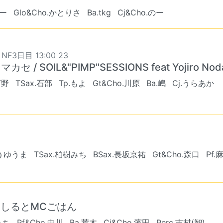
しー
Glo&Cho.かとりさ
Ba.tkg
Cj&Cho.のー
 NF3日目 13:00 23
カセ / SOIL&"PIMP"SESSIONS feat Yojiro Nod
西野
TSax.石部
Tp.もよ
Gt&Cho.川原
Ba.嶋
Cj.うらあか
とうゆうま
TSax.柏樹みち
BSax.長坂京祐
Gt&Cho.森口
Pf
JみそしるとMCごはん
うち
Pf&Cho.中川
Ba.荒木
Cj&Cho.濱田
Perc.吉村(智)