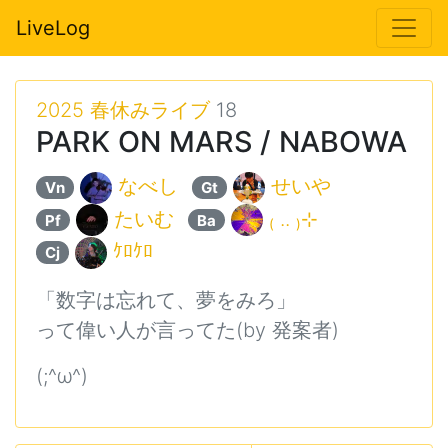
LiveLog
2025 春休みライブ
18
PARK ON MARS / NABOWA
なべし
せいや
Vn
Gt
たいむ
₍ .. ₎⊹
Pf
Ba
ｹﾛｹﾛ
Cj
「数字は忘れて、夢をみろ」
って偉い人が言ってた(by
発案者
)
(;^ω^)