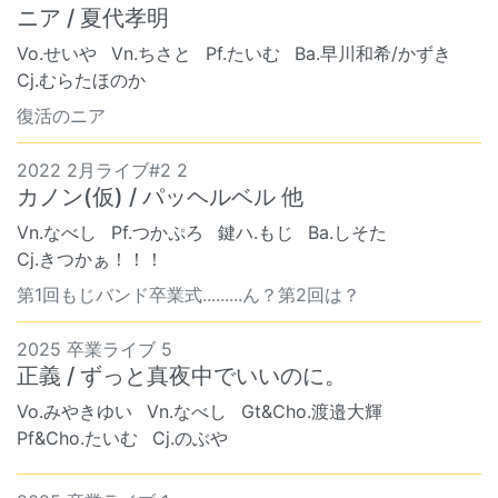
ニア / 夏代孝明
Vo.せいや
Vn.ちさと
Pf.たいむ
Ba.早川和希/かずき
Cj.むらたほのか
復活のニア
2022 2月ライブ#2 2
カノン(仮) / パッヘルベル 他
Vn.なべし
Pf.つかぷろ
鍵ハ.もじ
Ba.しそた
Cj.きつかぁ！！！
第1回もじバンド卒業式.........ん？第2回は？
2025 卒業ライブ 5
正義 / ずっと真夜中でいいのに。
Vo.みやきゆい
Vn.なべし
Gt&Cho.渡邉大輝
Pf&Cho.たいむ
Cj.のぶや