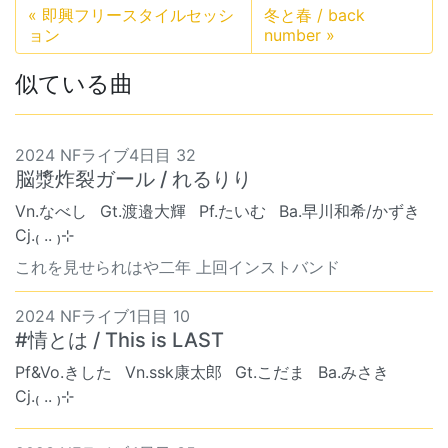
«
即興フリースタイルセッシ
冬と春 / back
ョン
number
»
似ている曲
2024 NFライブ4日目 32
脳漿炸裂ガール / れるりり
Vn.なべし
Gt.渡邉大輝
Pf.たいむ
Ba.早川和希/かずき
Cj.₍ .. ₎⊹
これを見せられはや二年 上回インストバンド
2024 NFライブ1日目 10
#情とは / This is LAST
Pf&Vo.きした
Vn.ssk康太郎
Gt.こだま
Ba.みさき
Cj.₍ .. ₎⊹