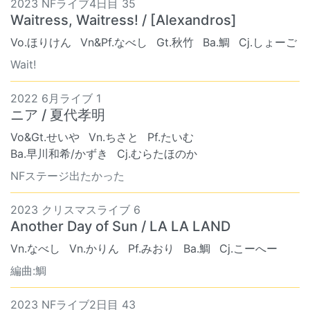
2023 NFライブ4日目 35
Waitress, Waitress! / [Alexandros]
Vo.ほりけん
Vn&Pf.なべし
Gt.秋竹
Ba.鯛
Cj.しょーご
Wait!
2022 6月ライブ 1
ニア / 夏代孝明
Vo&Gt.せいや
Vn.ちさと
Pf.たいむ
Ba.早川和希/かずき
Cj.むらたほのか
NFステージ出たかった
2023 クリスマスライブ 6
Another Day of Sun / LA LA LAND
Vn.なべし
Vn.かりん
Pf.みおり
Ba.鯛
Cj.こーへー
編曲:鯛
2023 NFライブ2日目 43