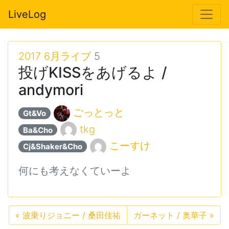
LiveLog
2017 6月ライブ
5
投げKISSをあげるよ /
andymori
ごっとっと
Gt&Vo
tkg
Ba&Cho
こーすけ
Cj&Shaker&Cho
何にも考えなくていーよ
«
波乗りジョニー / 桑田佳祐
ガーネット / 奥華子
»