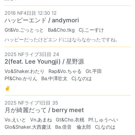
2016 NF4日目 12:30 12
ハッピーエンド / andymori
Gt&Vo.ごっとっと
Ba&Cho.tkg
Cj.こーすけ
ハッピーだったけどエンドにはならなかったですね。
2025 NFライブ3日目 24
2(feat. Lee Youngji) / 星野源
Vo&Shaker.わたり
Rap&Vo.ちゃる
Gt.平田
Pf&Cho.かりん
Ba.中澤壮太
Cj.なのは
✌
2025 NFライブ1日目 35
月が綺麗だって / berry meet
Vo.えいと
Vn.あまね
Gt&Cho.衣桃
Pf.しゅうへい
Glo&Shaker.大西慶汰
Ba.倍音 倫太郎
Cj.なのは