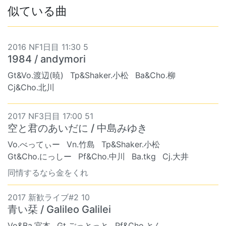
似ている曲
2016 NF1日目 11:30 5
1984 / andymori
Gt&Vo.渡辺(暁)
Tp&Shaker.小松
Ba&Cho.柳
Cj&Cho.北川
2017 NF3日目 17:00 51
空と君のあいだに / 中島みゆき
Vo.べってぃー
Vn.竹島
Tp&Shaker.小松
Gt&Cho.にっしー
Pf&Cho.中川
Ba.tkg
Cj.大井
同情するなら金をくれ
2017 新歓ライブ#2 10
青い栞 / Galileo Galilei
Vo&Ba.宮本
Gt.ごっとっと
Pf&Cho.とん