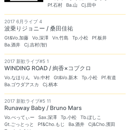
Pf.石村
Ba.山
Cj.田中
2017 6月ライブ 4
波乗りジョニー / 桑田佳祐
Gt&Vo.加藤
Vo.深澤
Vn.竹島
Tp.小松
Pf.板井
Ba.酒井
Cj.吉村(智)
2017 新歓ライブ#5 1
WINDING ROAD / 絢香×コブクロ
Vo.なほりん
Vo.中村
Gt&Vo.新木
Tp.小松
Pf.有道
Ba.ゴウダアスカ
Cj.柄本
2017 新歓ライブ#5 11
Runaway Baby / Bruno Mars
Vo.べってぃー
Sax.深澤
Tp.小松
Tb.ぼしこ
Gt.ごっとっと
Pf&Cho.もじ
Ba.酒井
Cj&Cho.濱田