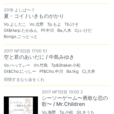
2018 よしぱ〜 1
夏・コイ / いきものがかり
Vo.よしだこ
Vo.北野
Tp.もよ
Tb.けそ
Gt&Harp.たかみん
Pf.中川
Ba.八木
Cj.いけだ
Bongo.ごっとっと
2017 NF3日目 17:00 51
空と君のあいだに / 中島みゆき
Vo.べってぃー
Vn.竹島
Tp&Shaker.小松
Gt&Cho.にっしー
Pf&Cho.中川
Ba.tkg
Cj.大井
同情するなら金をくれ
2017 NF1日目 10:00 2
シーソーゲーム〜勇敢な恋の
歌〜 / Mr.Children
Vo.海野
Tp.小松
Gt.きうち