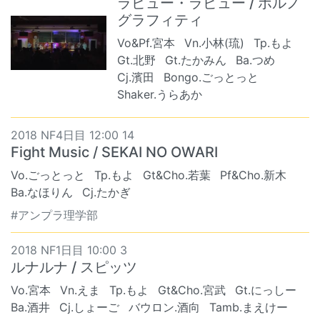
ラビュー・ラビュー / ポルノ
グラフィティ
Vo&Pf.宮本
Vn.小林(琉)
Tp.もよ
Gt.北野
Gt.たかみん
Ba.つめ
Cj.濱田
Bongo.ごっとっと
Shaker.うらあか
2018 NF4日目 12:00 14
Fight Music / SEKAI NO OWARI
Vo.ごっとっと
Tp.もよ
Gt&Cho.若葉
Pf&Cho.新木
Ba.なほりん
Cj.たかぎ
#アンプラ理学部
2018 NF1日目 10:00 3
ルナルナ / スピッツ
Vo.宮本
Vn.えま
Tp.もよ
Gt&Cho.宮武
Gt.にっしー
Ba.酒井
Cj.しょーご
バウロン.酒向
Tamb.まえけー