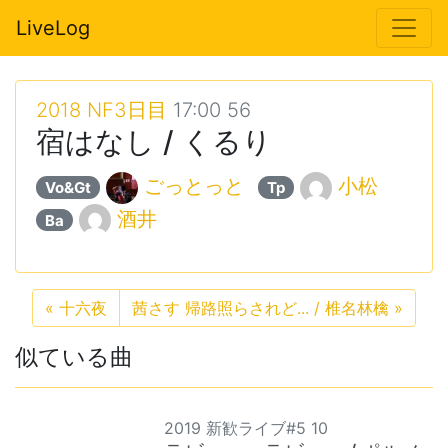
LiveLog
2018 NF3日目
17:00 56
宿はなし / くるり
ごっとっと
小松
Vo&Gt
Tp
酒井
Ba
«
十六夜
茜さす 帰路照らされど... / 椎名林檎
»
似ている曲
2019 新歓ライブ#5 10