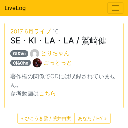
LiveLog
2017 6月ライブ
10
SE・KI・LA・LA / 鷲崎健
とりちゃん
Gt&Vo
ごっとっと
Cj&Cho
著作権の関係でCDには収録されていませ
ん。
参考動画は
こちら
«
ひこうき雲 / 荒井由実
あなた / HY
»