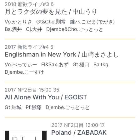
2018 新歓ライブ#3 6
月とラクダの夢を見た / 中山うり
Vo.かとりさ
Gt&Cho.則常
鍵ハ.こだま(でがき)
Ba.酒井
Cj.大井
Djembe&Cho.ごっとっと
2017 新歓ライブ#4 5
Englishman in New York / 山崎まさよし
Vo.べってぃー
Fl&Sax.あず
Gt.樋口
Ba.tkg
Djembe.こーすけ
2017 NF2日目 15:00 35
All Alone With You / EGOIST
Gt.結城
Pf.飯塚
Djembe.ごっとっと
2017 NF2日目 12:00 17
Poland / ZABADAK