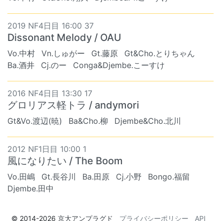
2019 NF4日目 16:00 37
Dissonant Melody / OAU
Vo.中村
Vn.しゅがー
Gt.藤原
Gt&Cho.とりちゃん
Ba.酒井
Cj.のー
Conga&Djembe.こーすけ
2016 NF4日目 13:30 17
グロリアス軽トラ / andymori
Gt&Vo.渡辺(暁)
Ba&Cho.柳
Djembe&Cho.北川
2012 NF1日目 10:00 1
風になりたい / The Boom
Vo.田嶋
Gt.長谷川
Ba.田原
Cj.小野
Bongo.福留
Djembe.田中
© 2014-2026
京大アンプラグド
プライバシーポリシー
API