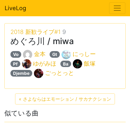
LiveLog
2018 新歓ライブ#1
9
めぐろ川 / miwa
金本
にっしー
Vo
Gt
ゆがみほ
飯塚
Pf
Ba
ごっとっと
Djembe
«
さよならはエモーション / サカナクション
似ている曲