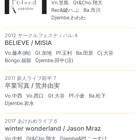
Vn.笠島
Gt&Cho.翔大
Rec&鍵ハ.ぶ
Ba.市川
Djembe.わわわ
2012 サークルフェスティバル 4
BELIEVE / MISIA
Vo.藤本(絢)
Gt.加地
Pf.玉利
Ba.田原
Cj.大谷
Bongo.福留
Djembe.田中(涼)
2011 新人ライブ前半 7
卒業写真 / 荒井由実
Vo.中西
Vo.西口
Gt.大谷
Pf.小倉
Ba.松下
Djembe.岩永
2017 あけおめライブ 6
winter wonderland / Jason Mraz
Vo.中村
Gt&Cho.翔大
Djembe&Pf.こーすけ