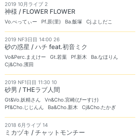
2019 10月ライブ 2
神様 / FLOWER FLOWER
Vo.べってぃー
Pf.原(里)
Ba.飯塚
Cj.よしだこ
2019 NF3日目 14:00 26
砂の惑星 / ハチ feat.初音ミク
Vo&Perc.まえけー
Gt.若葉
Pf.新木
Ba.なほりん
Cj&Cho.濱田
2019 NF1日目 11:30 10
砂男 / THEラブ人間
Gt&Vo.妖精さん
Vn&Cho.宮崎(ぴーすけ)
Pf&Cho.じじんん
Ba&Cho.新木
Cj&Cho.たかぎ
2018 6月ライブ 14
ミカヅキ / チャットモンチー