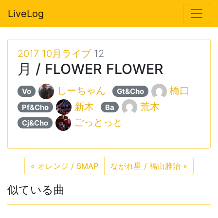
LiveLog
2017 10月ライブ
12
月 / FLOWER FLOWER
しーちゃん
橋口
Vo
Gt&Cho
新木
荒木
Pf&Cho
Ba
ごっとっと
Cj&Cho
«
オレンジ / SMAP
ながれ星 / 福山雅治
»
似ている曲