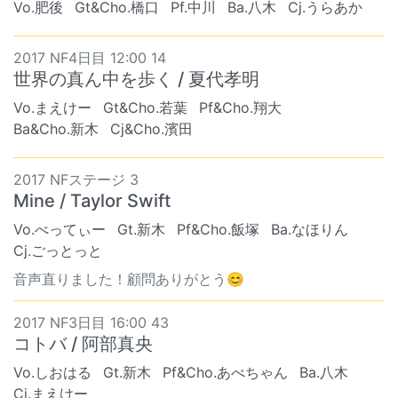
Vo.肥後
Gt&Cho.橋口
Pf.中川
Ba.八木
Cj.うらあか
2017 NF4日目 12:00 14
世界の真ん中を歩く / 夏代孝明
Vo.まえけー
Gt&Cho.若葉
Pf&Cho.翔大
Ba&Cho.新木
Cj&Cho.濱田
2017 NFステージ 3
Mine / Taylor Swift
Vo.べってぃー
Gt.新木
Pf&Cho.飯塚
Ba.なほりん
Cj.ごっとっと
音声直りました！顧問ありがとう😊
2017 NF3日目 16:00 43
コトバ / 阿部真央
Vo.しおはる
Gt.新木
Pf&Cho.あべちゃん
Ba.八木
Cj.まえけー