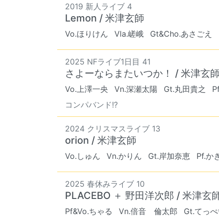
2019 新人ライブ 4
Lemon / 米津玄師
Vo.ほりけん
Vla.嵯峨
Gt&Cho.あさごえ
2025 NFライブ1日目 41
さよーならまたいつか！ / 米津玄
Vo.上澤一央
Vn.深瀬太陽
Gt.丸田貴之
P
コンパバンド!?
2024 クリスマスライブ 13
orion / 米津玄師
Vo.しゅん
Vn.かりん
Gt.岸加奈恵
Pf.
2025 春休みライブ 10
PLACEBO ＋ 野田洋次郎 / 米津玄
Pf&Vo.ちゃる
Vn.倍音 倫太郎
Gt.てっ