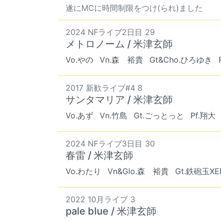
遂にMCに時間制限をつけ(られ)ました
2024 NFライブ2日目 29
メトロノーム / 米津玄師
Vo.やの
Vn.森 裕貴
Gt&Cho.ひろゆき
2017 新歓ライブ#4 8
サンタマリア / 米津玄師
Vo.あず
Vn.竹島
Gt.ごっとっと
Pf.翔大
2024 NFライブ3日目 30
春雷 / 米津玄師
Vo.わたり
Vn&Glo.森 裕貴
Gt.鉄砲玉XE
2022 10月ライブ 3
pale blue / 米津玄師