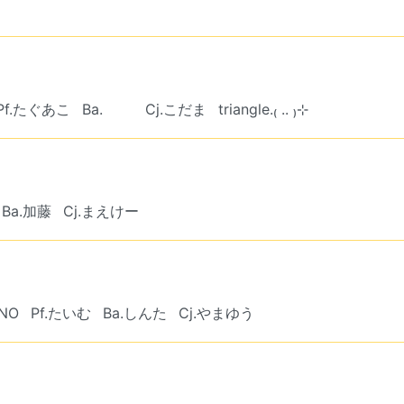
Pf.たぐあこ
Ba. ︎︎ ︎︎
Cj.こだま
triangle.₍ .. ₎⊹
Ba.加藤
Cj.まえけー
NO
Pf.たいむ
Ba.しんた
Cj.やまゆう