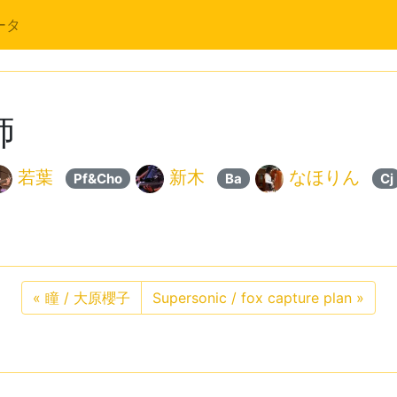
ータ
師
若葉
新木
なほりん
Pf&Cho
Ba
Cj
«
瞳 / 大原櫻子
Supersonic / fox capture plan
»