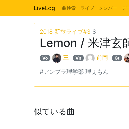
LiveLog
曲検索
ライブ
メンバー
デ
2018 新歓ライブ#3
8
Lemon / 米津玄
王
前岡
Vo
Vn
Gt
#アンプラ理学部 理ぇもん
似ている曲