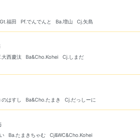
Gt.福田
Pf.でんでんと
Ba.増山
Cj.矢島
師
f.大西慶汰
Ba&Cho.Kohei
Cj.しまだ
かきのはすし
Ba&Cho.たまき
Cj.だっしーに
師
ぺい
Ba.たまきちゃむ
Cj&WC&Cho.Kohei