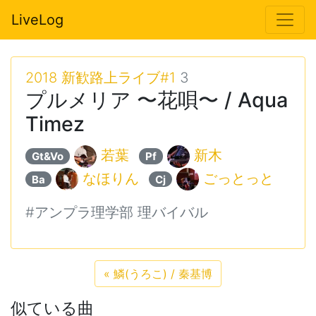
LiveLog
2018 新歓路上ライブ#1
3
プルメリア 〜花唄〜 / Aqua
Timez
若葉
新木
Gt&Vo
Pf
なほりん
ごっとっと
Ba
Cj
#アンプラ理学部 理バイバル
«
鱗(うろこ) / 秦基博
似ている曲