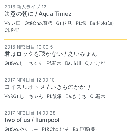
2013 新人ライブ 12
決意の朝に / Aqua Timez
Vo.八田
Gt&Cho.齋梧
Gt.伏見
Pf.堀
Ba.松本(知)
Cj.勝野
2018 NF3日目 10:00 5
君はロックを聴かない / あいみょん
Gt&Vo.しーちゃん
Pf.新木
Ba.市川
Cj.いけだ
2017 NF4日目 12:00 10
コイスルオトメ / いきものがかり
Vo&Gt.しーちゃん
Pf.飯塚
Ba.きうち
Cj.新木
2017 NF3日目 14:00 28
two of us / flumpool
Gt&Vo.やんしー
Pf&Cho.けそ
Ba.伊藤(美)