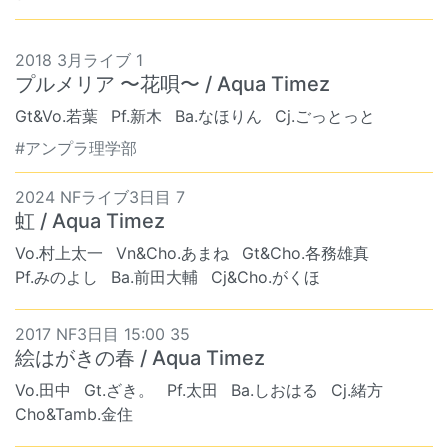
2018 3月ライブ 1
プルメリア 〜花唄〜 / Aqua Timez
Gt&Vo.若葉
Pf.新木
Ba.なほりん
Cj.ごっとっと
#アンプラ理学部
2024 NFライブ3日目 7
虹 / Aqua Timez
Vo.村上太一
Vn&Cho.あまね
Gt&Cho.各務雄真
Pf.みのよし
Ba.前田大輔
Cj&Cho.がくほ
2017 NF3日目 15:00 35
絵はがきの春 / Aqua Timez
Vo.田中
Gt.ざき。
Pf.太田
Ba.しおはる
Cj.緒方
Cho&Tamb.金住