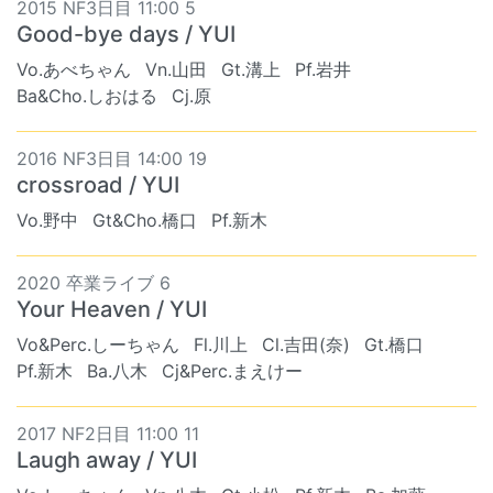
2015 NF3日目 11:00 5
Good-bye days / YUI
Vo.あべちゃん
Vn.山田
Gt.溝上
Pf.岩井
Ba&Cho.しおはる
Cj.原
2016 NF3日目 14:00 19
crossroad / YUI
Vo.野中
Gt&Cho.橋口
Pf.新木
2020 卒業ライブ 6
Your Heaven / YUI
Vo&Perc.しーちゃん
Fl.川上
Cl.吉田(奈)
Gt.橋口
Pf.新木
Ba.八木
Cj&Perc.まえけー
2017 NF2日目 11:00 11
Laugh away / YUI