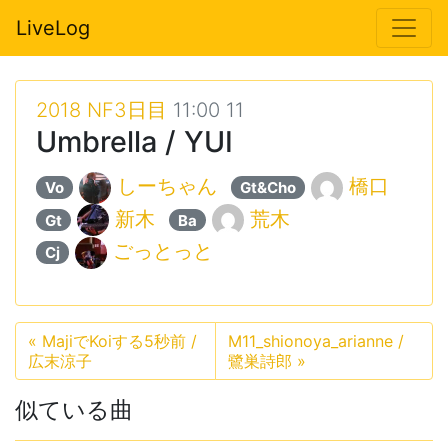
LiveLog
2018 NF3日目
11:00 11
Umbrella / YUI
しーちゃん
橋口
Vo
Gt&Cho
新木
荒木
Gt
Ba
ごっとっと
Cj
«
MajiでKoiする5秒前 /
M11_shionoya_arianne /
広末涼子
鷺巣詩郎
»
似ている曲