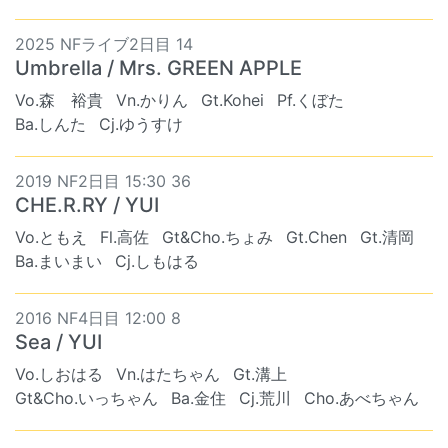
2025 NFライブ2日目 14
Umbrella / Mrs. GREEN APPLE
Vo.森 裕貴
Vn.かりん
Gt.Kohei
Pf.くぼた
Ba.しんた
Cj.ゆうすけ
2019 NF2日目 15:30 36
CHE.R.RY / YUI
Vo.ともえ
Fl.高佐
Gt&Cho.ちょみ
Gt.Chen
Gt.清岡
Ba.まいまい
Cj.しもはる
2016 NF4日目 12:00 8
Sea / YUI
Vo.しおはる
Vn.はたちゃん
Gt.溝上
Gt&Cho.いっちゃん
Ba.金住
Cj.荒川
Cho.あべちゃん