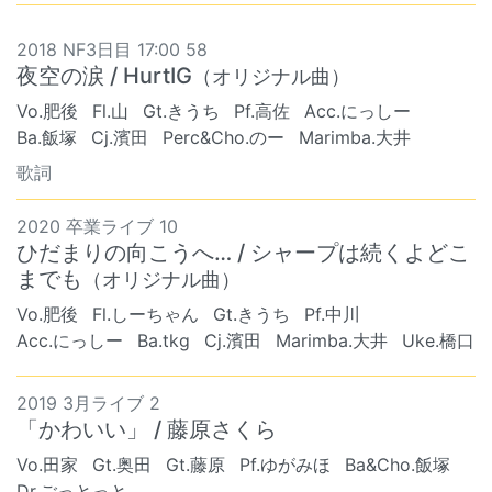
2018 NF3日目 17:00 58
夜空の涙 / HurtIG
（オリジナル曲）
Vo.肥後
Fl.山
Gt.きうち
Pf.高佐
Acc.にっしー
Ba.飯塚
Cj.濱田
Perc&Cho.のー
Marimba.大井
歌詞
2020 卒業ライブ 10
ひだまりの向こうへ… / シャープは続くよどこ
までも
（オリジナル曲）
Vo.肥後
Fl.しーちゃん
Gt.きうち
Pf.中川
Acc.にっしー
Ba.tkg
Cj.濱田
Marimba.大井
Uke.橋口
2019 3月ライブ 2
「かわいい」 / 藤原さくら
Vo.田家
Gt.奥田
Gt.藤原
Pf.ゆがみほ
Ba&Cho.飯塚
Dr.ごっとっと