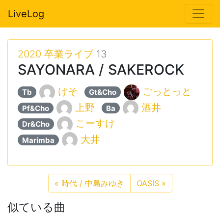
LiveLog
2020 卒業ライブ
13
SAYONARA / SAKEROCK
けそ
ごっとっと
Tb
Gt&Cho
上野
酒井
Pf&Cho
Ba
こーすけ
Dr&Cho
大井
Marimba
«
時代 / 中島みゆき
OASIS
»
似ている曲