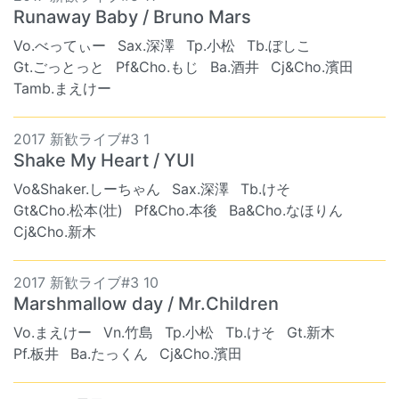
Runaway Baby / Bruno Mars
Vo.べってぃー
Sax.深澤
Tp.小松
Tb.ぼしこ
Gt.ごっとっと
Pf&Cho.もじ
Ba.酒井
Cj&Cho.濱田
Tamb.まえけー
2017 新歓ライブ#3 1
Shake My Heart / YUI
Vo&Shaker.しーちゃん
Sax.深澤
Tb.けそ
Gt&Cho.松本(壮)
Pf&Cho.本後
Ba&Cho.なほりん
Cj&Cho.新木
2017 新歓ライブ#3 10
Marshmallow day / Mr.Children
Vo.まえけー
Vn.竹島
Tp.小松
Tb.けそ
Gt.新木
Pf.板井
Ba.たっくん
Cj&Cho.濱田