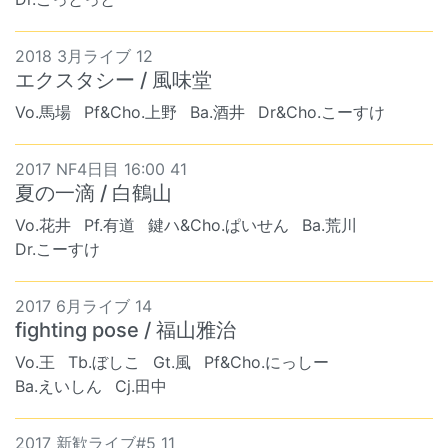
2018 3月ライブ 12
エクスタシー / 風味堂
Vo.馬場
Pf&Cho.上野
Ba.酒井
Dr&Cho.こーすけ
2017 NF4日目 16:00 41
夏の一滴 / 白鶴山
Vo.花井
Pf.有道
鍵ハ&Cho.ぱいせん
Ba.荒川
Dr.こーすけ
2017 6月ライブ 14
fighting pose / 福山雅治
Vo.王
Tb.ぼしこ
Gt.風
Pf&Cho.にっしー
Ba.えいしん
Cj.田中
2017 新歓ライブ#5 11