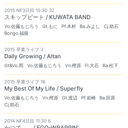
2015 NF3日目 15:30 32
スキップビート / KUWATA BAND
Vo.佐藤もじろう
Gt.もに
Pf.木村
Ba.みよし
Cj.助石
Bongo.福留
2015 卒業ライブ 3
Daily Growing / Altan
Gt&Vo.岡
Vo.佐藤もじろう
Vn.樫原
Fl.大石
Ba.松下
2015 卒業ライブ 16
My Best Of My Life / Superfly
Vo.佐藤もじろう
Vn.樫原
Gt.渡辺
Pf.岩崎
Ba.田原
Cj.助石
2014 NF4日目 11:30 6
かつて…。 / EGO-WRAPPIN'