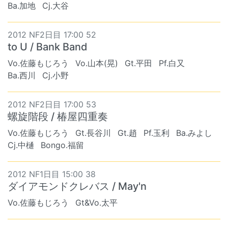
Ba.加地
Cj.大谷
2012 NF2日目 17:00 52
to U / Bank Band
Vo.佐藤もじろう
Vo.山本(晃)
Gt.平田
Pf.白又
Ba.西川
Cj.小野
2012 NF2日目 17:00 53
螺旋階段 / 椿屋四重奏
Vo.佐藤もじろう
Gt.長谷川
Gt.趙
Pf.玉利
Ba.みよし
Cj.中樋
Bongo.福留
2012 NF1日目 15:00 38
ダイアモンドクレバス / May'n
Vo.佐藤もじろう
Gt&Vo.太平