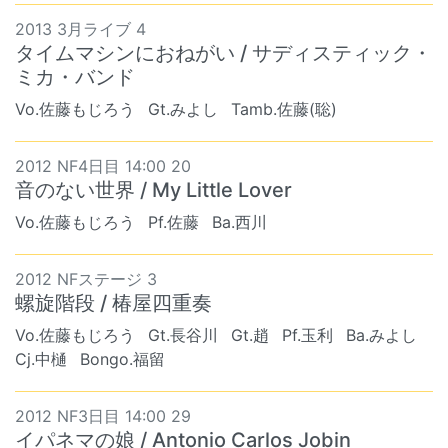
2013 3月ライブ 4
タイムマシンにおねがい / サディスティック・
ミカ・バンド
Vo.佐藤もじろう
Gt.みよし
Tamb.佐藤(聡)
2012 NF4日目 14:00 20
音のない世界 / My Little Lover
Vo.佐藤もじろう
Pf.佐藤
Ba.西川
2012 NFステージ 3
螺旋階段 / 椿屋四重奏
Vo.佐藤もじろう
Gt.長谷川
Gt.趙
Pf.玉利
Ba.みよし
Cj.中樋
Bongo.福留
2012 NF3日目 14:00 29
イパネマの娘 / Antonio Carlos Jobin