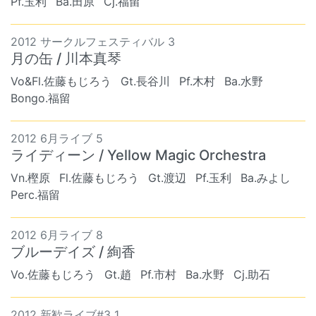
Pf.玉利
Ba.田原
Cj.福留
2012 サークルフェスティバル 3
月の缶 / 川本真琴
Vo&Fl.佐藤もじろう
Gt.長谷川
Pf.木村
Ba.水野
Bongo.福留
2012 6月ライブ 5
ライディーン / Yellow Magic Orchestra
Vn.樫原
Fl.佐藤もじろう
Gt.渡辺
Pf.玉利
Ba.みよし
Perc.福留
2012 6月ライブ 8
ブルーデイズ / 絢香
Vo.佐藤もじろう
Gt.趙
Pf.市村
Ba.水野
Cj.助石
2012 新歓ライブ#3 1