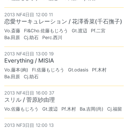
2013 NF4日目 12:00 11
恋愛サーキュレーション / 花澤香菜(千石撫子)
Vo.斎藤
Fl&Cho.佐藤もじろう
Gt.渡辺
Pf.二宮
Ba.田原
Cj.助石
Perc.西川
2013 NF4日目 13:00 19
Everything / MISIA
Vo.藤本(絢)
Fl.佐藤もじろう
Gt.odasis
Pf.木村
Ba.田原
Cj.助石
2013 NF4日目 16:00 37
スリル / 菅原紗由理
Vo.佐藤もじろう
Gt.渡辺
Pf.木村
Ba.吉岡(尚)
Cj.福留
2013 NF3日目 12:00 13