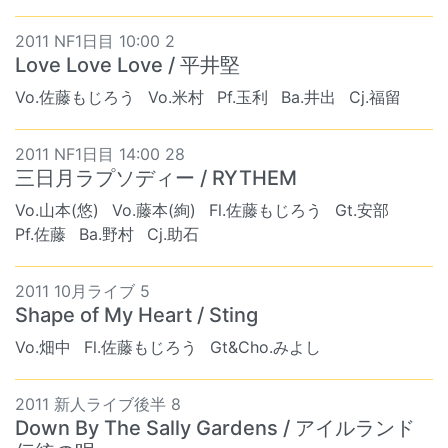
2011 NF1日目 10:00 2
Love Love Love / 平井堅
Vo.佐藤もじろう
Vo.米村
Pf.玉利
Ba.井出
Cj.福留
2011 NF1日目 14:00 28
三日月ラプソディー / RYTHEM
Vo.山本(悠)
Vo.藤本(絢)
Fl.佐藤もじろう
Gt.安部
Pf.佐藤
Ba.野村
Cj.助石
2011 10月ライブ 5
Shape of My Heart / Sting
Vo.畑中
Fl.佐藤もじろう
Gt&Cho.みよし
2011 新人ライブ後半 8
Down By The Sally Gardens / アイルランド