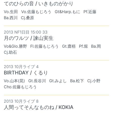
てのひらの音 / いきものがかり
Vo.生田
Vo.佐藤もじろう
Gt&Harp.もに
Pf.近藤
Ba.西川
Cj.桑原
2013 NF1日目 15:00 33
月のワルツ / 諫山実生
Vo&Glo.勝野
Fl.佐藤もじろう
Gt.齋梧
Pf.堀
Ba.岡
Cj.助石
2013 10月ライブ 4
BIRTHDAY / くるり
Vo.山本(晃)
Gt.長谷川
Gt.みよし
Ba.松下
Cj.小野
Cho.佐藤もじろう
2013 10月ライブ 8
人間ってそんなものね / KOKIA