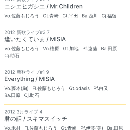
ニシエヒガシエ / Mr.Children
Vo.佐藤もじろう
Gt.青崎
Gt.平田
Ba.西川
Cj.福留
2012 新歓ライブ#3 7
逢いたくていま / MISIA
Vo.佐藤もじろう
Vn.樫原
Gt.加地
Pf.遠藤
Ba.田原
Cj.助石
2012 新歓ライブ#1 9
Everything / MISIA
Vo.藤本(絢)
Fl.佐藤もじろう
Gt.odasis
Pf.白又
Ba.田原
Cj.助石
2012 3月ライブ 4
君の話 / スキマスイッチ
Vo.米村
Fl.佐藤もじろう
Gt.青崎
Pf.伊藤(美)
Ba.田原