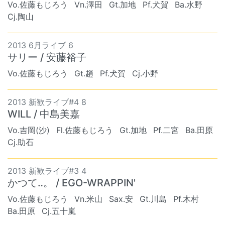
Vo.佐藤もじろう
Vn.澤田
Gt.加地
Pf.犬賀
Ba.水野
Cj.陶山
2013 6月ライブ 6
サリー / 安藤裕子
Vo.佐藤もじろう
Gt.趙
Pf.犬賀
Cj.小野
2013 新歓ライブ#4 8
WILL / 中島美嘉
Vo.吉岡(沙)
Fl.佐藤もじろう
Gt.加地
Pf.二宮
Ba.田原
Cj.助石
2013 新歓ライブ#3 4
かつて‥。 / EGO-WRAPPIN'
Vo.佐藤もじろう
Vn.米山
Sax.安
Gt.川島
Pf.木村
Ba.田原
Cj.五十嵐