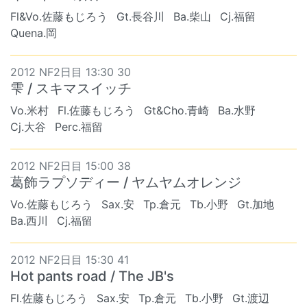
Fl&Vo.佐藤もじろう
Gt.長谷川
Ba.柴山
Cj.福留
Quena.岡
2012 NF2日目 13:30 30
雫 / スキマスイッチ
Vo.米村
Fl.佐藤もじろう
Gt&Cho.青崎
Ba.水野
Cj.大谷
Perc.福留
2012 NF2日目 15:00 38
葛飾ラプソディー / ヤムヤムオレンジ
Vo.佐藤もじろう
Sax.安
Tp.倉元
Tb.小野
Gt.加地
Ba.西川
Cj.福留
2012 NF2日目 15:30 41
Hot pants road / The JB's
Fl.佐藤もじろう
Sax.安
Tp.倉元
Tb.小野
Gt.渡辺