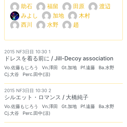
助石
福留
田原
渡辺
みよし
加地
木村
西川
水野
趙
2015 NF3日目 10:30 1
ドレスを着る前に / Jill-Decoy association
Vo.佐藤もじろう
Vn.澤田
Gt.加地
Pf.遠藤
Ba.水野
Cj.大谷
Perc.田中(涼)
2015 NF3日目 10:30 2
シルエット・ロマンス / 大橋純子
Vo.佐藤もじろう
Vn.澤田
Gt.加地
Pf.遠藤
Ba.水野
Cj.大谷
Perc.田中(涼)