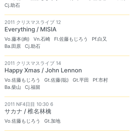
Cj.助石
2011 クリスマスライブ 12
Everything / MISIA
Vo.藤本(絢)
Vn.石崎
Fl.佐藤もじろう
Pf.白又
Ba.田原
Cj.助石
2011 クリスマスライブ 14
Happy Xmas / John Lennon
Vo.佐藤もじろう
Gt.佐藤(聡)
Gt.平田
Pf.市村
Ba.柴山
Cj.福留
2011 NF4日目 10:30 6
サカナ / 椎名林檎
Vo.佐藤もじろう
Gt.加地