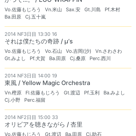
Vo.佐藤もじろう
Vn.米山
Sax.安
Gt.川島
Pf.木村
Ba.田原
Cj.五十嵐
2014 NF3日目 13:30 16
それは僕たちの奇跡 / μ’s
Vo.佐藤もじろう
Vo.石山
Vo.吉岡(沙)
Vn.さわさわ
Gt.みよし
Pf.犬賀
Ba.田原
Cj.桑原
Perc.西川
2014 NF3日目 14:00 19
東風 / Yellow Magic Orchestra
Vn.樫原
Fl.佐藤もじろう
Gt.渡辺
Pf.玉利
Ba.みよし
Cj.小野
Perc.福留
2014 NF2日目 15:00 33
オリビアを聴きながら / 杏里
Vo.佐藤もじろう
Gt.渡辺
Ba.田原
Cj.助石